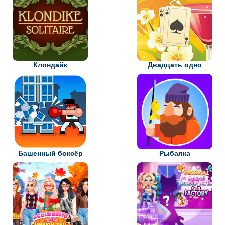
Клондайк
Двадцать одно
Башенный боксёр
Рыбалка