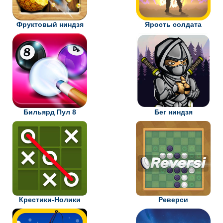
Фруктовый ниндзя
Ярость солдата
Бильярд Пул 8
Бег ниндзя
Крестики-Нолики
Реверси