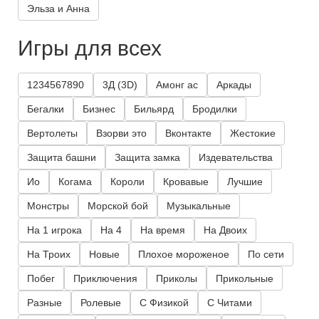
Эльза и Анна
Игры для всех
1234567890
3Д (3D)
Амонг ас
Аркады
Бегалки
Бизнес
Бильярд
Бродилки
Вертолеты
Взорви это
Вконтакте
Жестокие
Защита башни
Защита замка
Издевательства
Ио
Когама
Короли
Кровавые
Лучшие
Монстры
Морской бой
Музыкальные
На 1 игрока
На 4
На время
На Двоих
На Троих
Новые
Плохое мороженое
По сети
Побег
Приключения
Приколы
Прикольные
Разные
Ролевые
С Физикой
С Читами