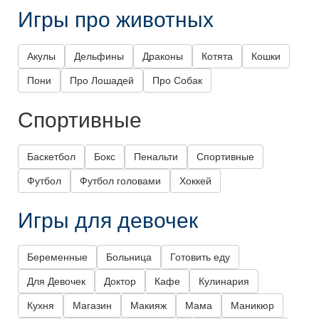
Игры про животных
Акулы
Дельфины
Драконы
Котята
Кошки
Пони
Про Лошадей
Про Собак
Спортивные
Баскетбол
Бокс
Пенальти
Спортивные
Футбол
Футбол головами
Хоккей
Игры для девочек
Беременные
Больница
Готовить еду
Для Девочек
Доктор
Кафе
Кулинария
Кухня
Магазин
Макияж
Мама
Маникюр