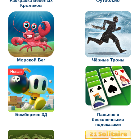
Раскраска Весёлых
Футбол.ио
Кроликов
Морской Бег
Чёрные Троны
Новая
Бомбермен 3Д
Пасьянс с
бесконечными
подсказами