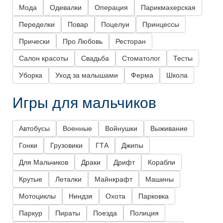
Мода
Одевалки
Операция
Парикмахерская
Переделки
Повар
Поцелуи
Принцессы
Прически
Про Любовь
Ресторан
Салон красоты
Свадьба
Стоматолог
Тесты
Уборка
Уход за малышами
Ферма
Школа
Игры для мальчиков
Автобусы
Военные
Войнушки
Выживание
Гонки
Грузовики
ГТА
Джипы
Для Мальчиков
Драки
Дрифт
Корабли
Крутые
Леталки
Майнкрафт
Машины
Мотоциклы
Ниндзя
Охота
Парковка
Паркур
Пираты
Поезда
Полиция