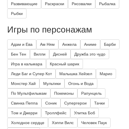
Развивающие
Раскраски
Рисовалки
Рыбалка
Рыбки
Игры по персонажам
Адам и Ева
Ам Ням
Анжела
Аниме
Барби
Бен Тен
Вилли
Дисней
Дружба это чудо
Игра в кальмара
Красный шарик
Леди Баг и Супер Кот
Малышка Хейзел
Марио
Монстер Хай
Мультики
Огонь и Вода
По Мультфильмам
Покемоны
Рапунцель
Свинка Пеппа
Соник
Супергерои
Тачки
Том и Джерри
Троллфейс
Улитка Боб
Холодное сердце
Хэппи Вилс
Человек Паук