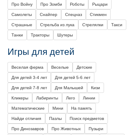
Про Войну
Про Зомби
Роботы
Рыцари
Самолеты
Снайпер
Спецназ
Стикмен
Страшные
Стрельба из лука
Стрелялки
Такси
Танки
Тракторы
Шутеры
Игры для детей
Веселая ферма
Веселые
Детские
Для детей 3-4 лет
Для детей 5-6 лет
Для детей 7-8 лет
Для Малышей
Кизи
Кликеры
Лабиринты
Лего
Линии
Математические
Мини
На память
Найди отличия
Пазлы
Поиск предметов
Про Динозавров
Про Животных
Пузыри