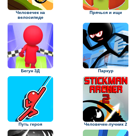
Человечек на
Прячься и ищи
велосипеде
Бегун 3Д
Паркур
Путь героя
Человечек-лучник 2