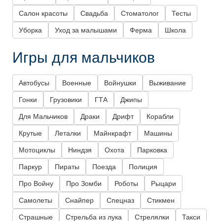
Салон красоты
Свадьба
Стоматолог
Тесты
Уборка
Уход за малышами
Ферма
Школа
Игры для мальчиков
Автобусы
Военные
Войнушки
Выживание
Гонки
Грузовики
ГТА
Джипы
Для Мальчиков
Драки
Дрифт
Корабли
Крутые
Леталки
Майнкрафт
Машины
Мотоциклы
Ниндзя
Охота
Парковка
Паркур
Пираты
Поезда
Полиция
Про Войну
Про Зомби
Роботы
Рыцари
Самолеты
Снайпер
Спецназ
Стикмен
Страшные
Стрельба из лука
Стрелялки
Такси