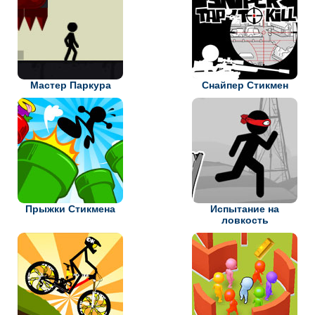
Мастер Паркура
Снайпер Стикмен
Прыжки Стикмена
Испытание на
ловкость