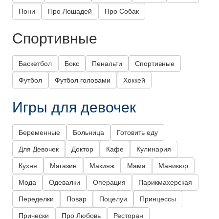
Пони
Про Лошадей
Про Собак
Спортивные
Баскетбол
Бокс
Пенальти
Спортивные
Футбол
Футбол головами
Хоккей
Игры для девочек
Беременные
Больница
Готовить еду
Для Девочек
Доктор
Кафе
Кулинария
Кухня
Магазин
Макияж
Мама
Маникюр
Мода
Одевалки
Операция
Парикмахерская
Переделки
Повар
Поцелуи
Принцессы
Прически
Про Любовь
Ресторан