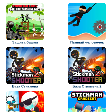
Защита башни
Пьяный человечек
База Стикмена
База Стикмена 2