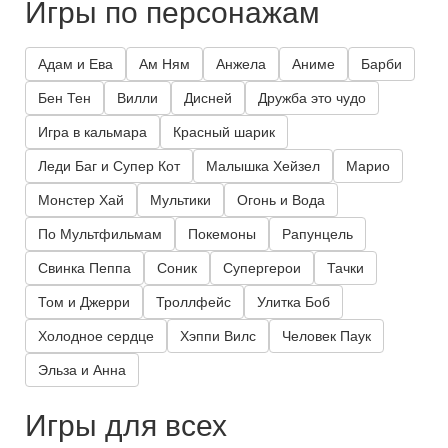
Игры по персонажам
Адам и Ева
Ам Ням
Анжела
Аниме
Барби
Бен Тен
Вилли
Дисней
Дружба это чудо
Игра в кальмара
Красный шарик
Леди Баг и Супер Кот
Малышка Хейзел
Марио
Монстер Хай
Мультики
Огонь и Вода
По Мультфильмам
Покемоны
Рапунцель
Свинка Пеппа
Соник
Супергерои
Тачки
Том и Джерри
Троллфейс
Улитка Боб
Холодное сердце
Хэппи Вилс
Человек Паук
Эльза и Анна
Игры для всех