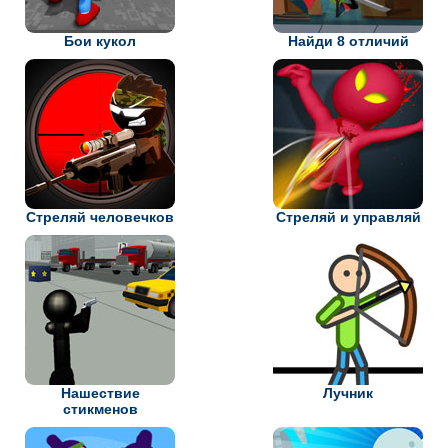
Бои кукол
Найди 8 отличий
Стреляй человечков
Стреляй и управляй
Нашествие
Лучник
стикменов