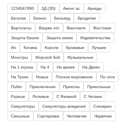
1234567890
3Д (3D)
Амонг ас
Аркады
Бегалки
Бизнес
Бильярд
Бродилки
Вертолеты
Взорви это
Вконтакте
Жестокие
Защита башни
Защита замка
Издевательства
Ио
Когама
Короли
Кровавые
Лучшие
Монстры
Морской бой
Музыкальные
На 1 игрока
На 4
На время
На Двоих
На Троих
Новые
Плохое мороженое
По сети
Побег
Приключения
Приколы
Прикольные
Разные
Ролевые
С Физикой
С Читами
Симуляторы
Симуляторы вождения
Слизарио
Смешные
Сортировка
Человечки
Червячки