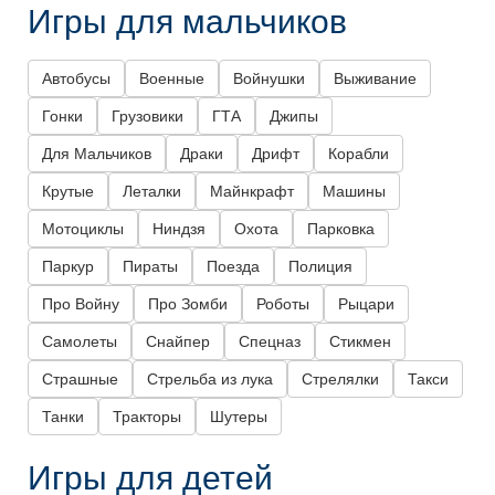
Игры для мальчиков
Автобусы
Военные
Войнушки
Выживание
Гонки
Грузовики
ГТА
Джипы
Для Мальчиков
Драки
Дрифт
Корабли
Крутые
Леталки
Майнкрафт
Машины
Мотоциклы
Ниндзя
Охота
Парковка
Паркур
Пираты
Поезда
Полиция
Про Войну
Про Зомби
Роботы
Рыцари
Самолеты
Снайпер
Спецназ
Стикмен
Страшные
Стрельба из лука
Стрелялки
Такси
Танки
Тракторы
Шутеры
Игры для детей