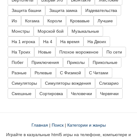
Вертолеты
Взорви это
Вконтакте
Жестокие
Защита башни
Защита замка
Издевательства
Ио
Когама
Короли
Кровавые
Лучшие
Монстры
Морской бой
Музыкальные
На 1 игрока
На 4
На время
На Двоих
На Троих
Новые
Плохое мороженое
По сети
Побег
Приключения
Приколы
Прикольные
Разные
Ролевые
С Физикой
С Читами
Симуляторы
Симуляторы вождения
Слизарио
Смешные
Сортировка
Человечки
Червячки
Главная
|
Поиск
|
Категории и жанры
Играйте в казуальные html5 игры на телефоне, компьютере и