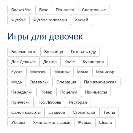
Баскетбол
Бокс
Пенальти
Спортивные
Футбол
Футбол головами
Хоккей
Игры для девочек
Беременные
Больница
Готовить еду
Для Девочек
Доктор
Кафе
Кулинария
Кухня
Магазин
Макияж
Мама
Маникюр
Мода
Одевалки
Операция
Парикмахерская
Переделки
Повар
Поцелуи
Принцессы
Прически
Про Любовь
Ресторан
Салон красоты
Свадьба
Стоматолог
Тесты
Уборка
Уход за малышами
Ферма
Школа