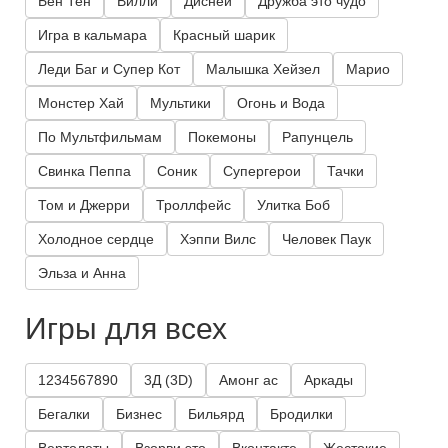
Бен Тен
Вилли
Дисней
Дружба это чудо
Игра в кальмара
Красный шарик
Леди Баг и Супер Кот
Малышка Хейзел
Марио
Монстер Хай
Мультики
Огонь и Вода
По Мультфильмам
Покемоны
Рапунцель
Свинка Пеппа
Соник
Супергерои
Тачки
Том и Джерри
Троллфейс
Улитка Боб
Холодное сердце
Хэппи Вилс
Человек Паук
Эльза и Анна
Игры для всех
1234567890
3Д (3D)
Амонг ас
Аркады
Бегалки
Бизнес
Бильярд
Бродилки