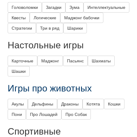
Головоломки
Загадки
Зума
Интеллектуальные
Квесты
Логические
Маджонг бабочки
Стратегии
Три в ряд
Шарики
Настольные игры
Карточные
Маджонг
Пасьянс
Шахматы
Шашки
Игры про животных
Акулы
Дельфины
Драконы
Котята
Кошки
Пони
Про Лошадей
Про Собак
Спортивные