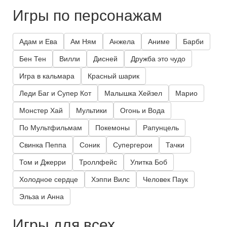
Игры по персонажам
Адам и Ева
Ам Ням
Анжела
Аниме
Барби
Бен Тен
Вилли
Дисней
Дружба это чудо
Игра в кальмара
Красный шарик
Леди Баг и Супер Кот
Малышка Хейзел
Марио
Монстер Хай
Мультики
Огонь и Вода
По Мультфильмам
Покемоны
Рапунцель
Свинка Пеппа
Соник
Супергерои
Тачки
Том и Джерри
Троллфейс
Улитка Боб
Холодное сердце
Хэппи Вилс
Человек Паук
Эльза и Анна
Игры для всех