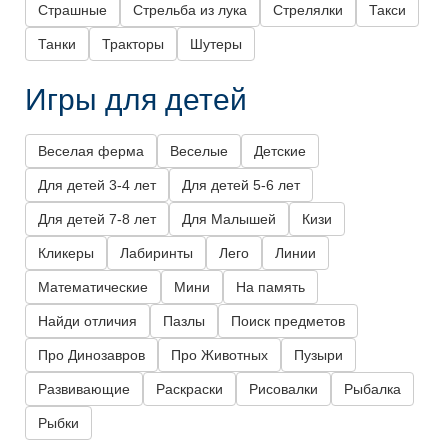
Страшные
Стрельба из лука
Стрелялки
Такси
Танки
Тракторы
Шутеры
Игры для детей
Веселая ферма
Веселые
Детские
Для детей 3-4 лет
Для детей 5-6 лет
Для детей 7-8 лет
Для Малышей
Кизи
Кликеры
Лабиринты
Лего
Линии
Математические
Мини
На память
Найди отличия
Пазлы
Поиск предметов
Про Динозавров
Про Животных
Пузыри
Развивающие
Раскраски
Рисовалки
Рыбалка
Рыбки