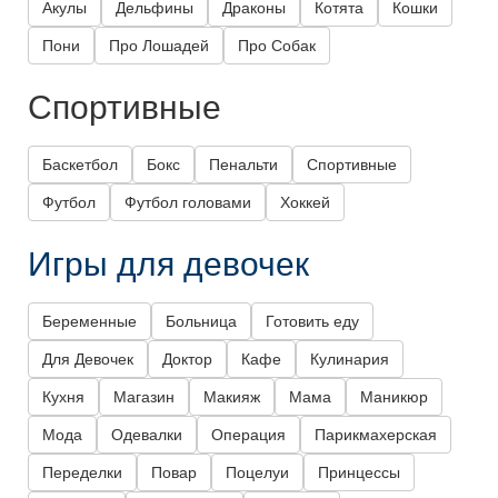
Акулы
Дельфины
Драконы
Котята
Кошки
Пони
Про Лошадей
Про Собак
Спортивные
Баскетбол
Бокс
Пенальти
Спортивные
Футбол
Футбол головами
Хоккей
Игры для девочек
Беременные
Больница
Готовить еду
Для Девочек
Доктор
Кафе
Кулинария
Кухня
Магазин
Макияж
Мама
Маникюр
Мода
Одевалки
Операция
Парикмахерская
Переделки
Повар
Поцелуи
Принцессы