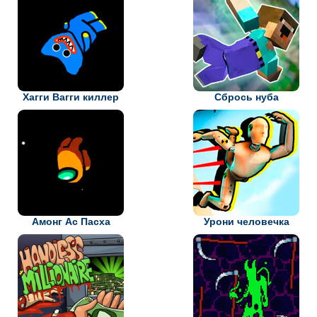
Хагги Вагги киллер
Сбрось нуба
Амонг Ас Пасха
Урони человечка