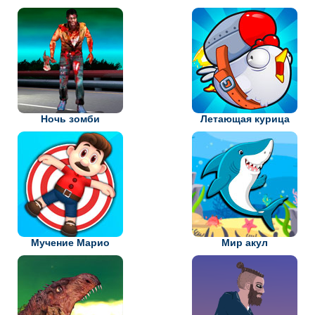
Ночь зомби
Летающая курица
Мучение Марио
Мир акул