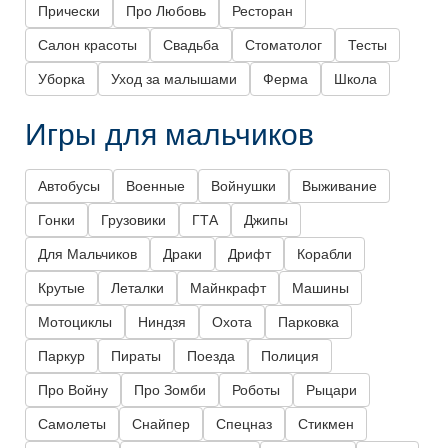
Прически
Про Любовь
Ресторан
Салон красоты
Свадьба
Стоматолог
Тесты
Уборка
Уход за малышами
Ферма
Школа
Игры для мальчиков
Автобусы
Военные
Войнушки
Выживание
Гонки
Грузовики
ГТА
Джипы
Для Мальчиков
Драки
Дрифт
Корабли
Крутые
Леталки
Майнкрафт
Машины
Мотоциклы
Ниндзя
Охота
Парковка
Паркур
Пираты
Поезда
Полиция
Про Войну
Про Зомби
Роботы
Рыцари
Самолеты
Снайпер
Спецназ
Стикмен