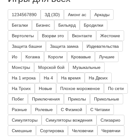
1234567890
3Д (3D)
Амонг ас
Аркады
Бегалки
Бизнес
Бильярд
Бродилки
Вертолеты
Взорви это
Вконтакте
Жестокие
Защита башни
Защита замка
Издевательства
Ио
Когама
Короли
Кровавые
Лучшие
Монстры
Морской бой
Музыкальные
На 1 игрока
На 4
На время
На Двоих
На Троих
Новые
Плохое мороженое
По сети
Побег
Приключения
Приколы
Прикольные
Разные
Ролевые
С Физикой
С Читами
Симуляторы
Симуляторы вождения
Слизарио
Смешные
Сортировка
Человечки
Червячки