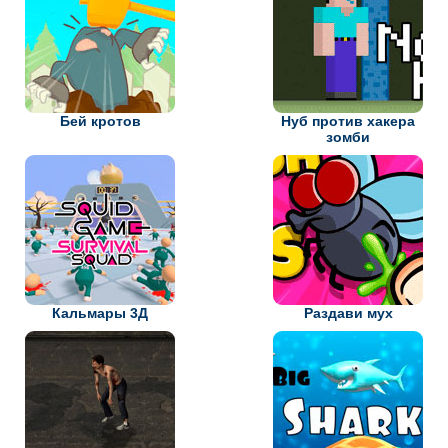
Бей кротов
Нуб против хакера
зомби
Кальмары 3Д
Раздави мух