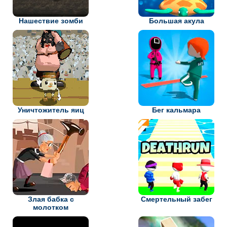
Нашествие зомби
Большая акула
Уничтожитель яиц
Бег кальмара
Злая бабка с
Смертельный забег
молотком