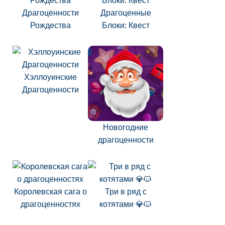
Драгоценности
Драгоценные
Рождества
Блоки: Квест
Хэллоуинские
Драгоценности
Новогодние
драгоценности
Королевская сага о
Три в ряд с
драгоценностях
котятами 💎🐱