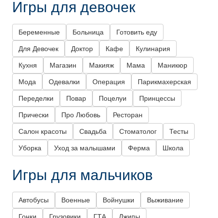
Игры для девочек
Беременные
Больница
Готовить еду
Для Девочек
Доктор
Кафе
Кулинария
Кухня
Магазин
Макияж
Мама
Маникюр
Мода
Одевалки
Операция
Парикмахерская
Переделки
Повар
Поцелуи
Принцессы
Прически
Про Любовь
Ресторан
Салон красоты
Свадьба
Стоматолог
Тесты
Уборка
Уход за малышами
Ферма
Школа
Игры для мальчиков
Автобусы
Военные
Войнушки
Выживание
Гонки
Грузовики
ГТА
Джипы