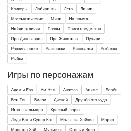
Кликеры
Лабиринты
Лего
Линии
Математические
Мини
На память
Найди отличия
Пазлы
Поиск предметов
Про Динозавров
Про Животных
Пузыри
Развивающие
Раскраски
Рисовалки
Рыбалка
Рыбки
Игры по персонажам
Адам и Ева
Ам Ням
Анжела
Аниме
Барби
Бен Тен
Вилли
Дисней
Дружба это чудо
Игра в кальмара
Красный шарик
Леди Баг и Супер Кот
Малышка Хейзел
Марио
Монстер Хай
Мультики
Огонь и Вода