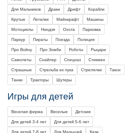
Для Мальчиков
Драки
Дрифт
Корабли
Крутые
Леталки
Майнкрафт
Машины
Мотоциклы
Ниндзя
Охота
Парковка
Паркур
Пираты
Поезда
Полиция
Про Войну
Про Зомби
Роботы
Рыцари
Самолеты
Снайпер
Спецназ
Стикмен
Страшные
Стрельба из лука
Стрелялки
Такси
Танки
Тракторы
Шутеры
Игры для детей
Веселая ферма
Веселые
Детские
Для детей 3-4 лет
Для детей 5-6 лет
Для детей 7-8 лет
Для Малышей
Кизи