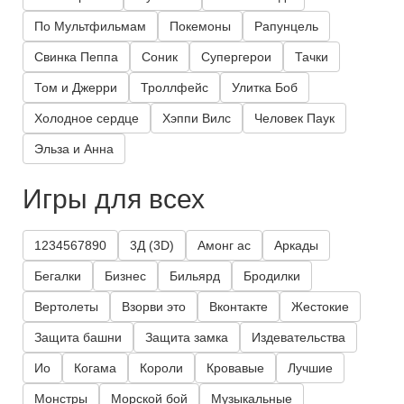
По Мультфильмам
Покемоны
Рапунцель
Свинка Пеппа
Соник
Супергерои
Тачки
Том и Джерри
Троллфейс
Улитка Боб
Холодное сердце
Хэппи Вилс
Человек Паук
Эльза и Анна
Игры для всех
1234567890
3Д (3D)
Амонг ас
Аркады
Бегалки
Бизнес
Бильярд
Бродилки
Вертолеты
Взорви это
Вконтакте
Жестокие
Защита башни
Защита замка
Издевательства
Ио
Когама
Короли
Кровавые
Лучшие
Монстры
Морской бой
Музыкальные