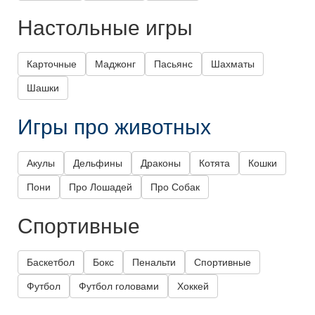
Настольные игры
Карточные
Маджонг
Пасьянс
Шахматы
Шашки
Игры про животных
Акулы
Дельфины
Драконы
Котята
Кошки
Пони
Про Лошадей
Про Собак
Спортивные
Баскетбол
Бокс
Пенальти
Спортивные
Футбол
Футбол головами
Хоккей