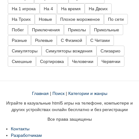
На 1 игрока
На 4
На время
На Двоих
На Троих
Новые
Плохое мороженое
По сети
Побег
Приключения
Приколы
Прикольные
Разные
Ролевые
С Физикой
С Читами
Симуляторы
Симуляторы вождения
Слизарио
Смешные
Сортировка
Человечки
Червячки
Главная
|
Поиск
|
Категории и жанры
Играйте в казуальные html5 игры на телефоне, компьютере и
других устройствах онлайн бесплатно и без регистрации
Все права защищены
Контакты
Разработчикам