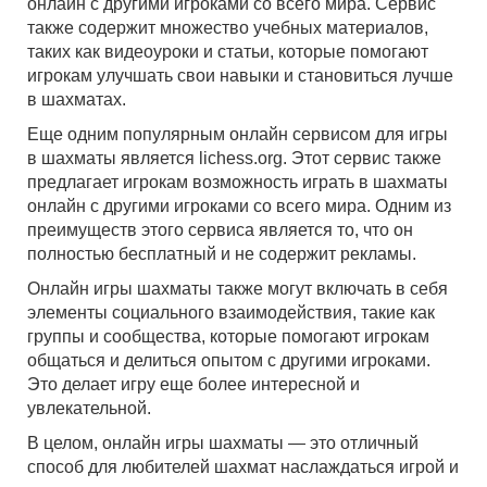
онлайн с другими игроками со всего мира. Сервис
также содержит множество учебных материалов,
таких как видеоуроки и статьи, которые помогают
игрокам улучшать свои навыки и становиться лучше
в шахматах.
Еще одним популярным онлайн сервисом для игры
в шахматы является lichess.org. Этот сервис также
предлагает игрокам возможность играть в шахматы
онлайн с другими игроками со всего мира. Одним из
преимуществ этого сервиса является то, что он
полностью бесплатный и не содержит рекламы.
Онлайн игры шахматы также могут включать в себя
элементы социального взаимодействия, такие как
группы и сообщества, которые помогают игрокам
общаться и делиться опытом с другими игроками.
Это делает игру еще более интересной и
увлекательной.
В целом, онлайн игры шахматы — это отличный
способ для любителей шахмат наслаждаться игрой и