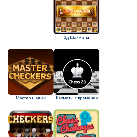
3д Шахматы
Мастер шашек
Шахматы с временем