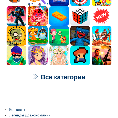
Все категории
Контакты
Легенды Дракономании