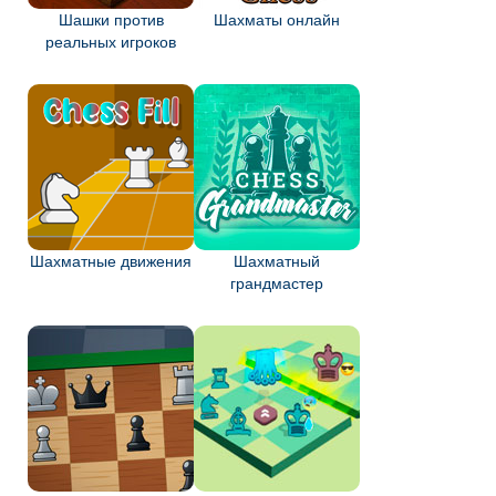
Шашки против
Шахматы онлайн
реальных игроков
Шахматные движения
Шахматный
грандмастер