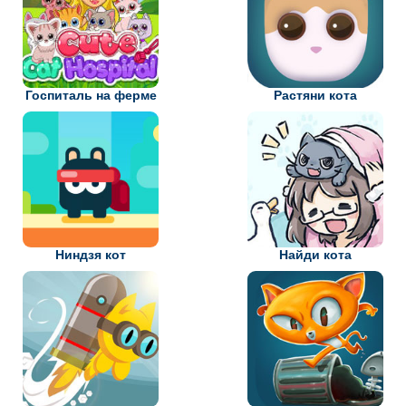
Госпиталь на ферме
Растяни кота
Ниндзя кот
Найди кота