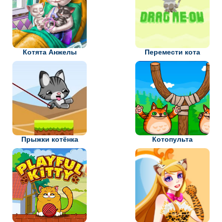
Котята Анжелы
Перемести кота
Прыжки котёнка
Котопульта