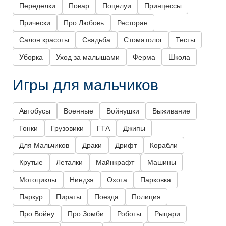
Переделки
Повар
Поцелуи
Принцессы
Прически
Про Любовь
Ресторан
Салон красоты
Свадьба
Стоматолог
Тесты
Уборка
Уход за малышами
Ферма
Школа
Игры для мальчиков
Автобусы
Военные
Войнушки
Выживание
Гонки
Грузовики
ГТА
Джипы
Для Мальчиков
Драки
Дрифт
Корабли
Крутые
Леталки
Майнкрафт
Машины
Мотоциклы
Ниндзя
Охота
Парковка
Паркур
Пираты
Поезда
Полиция
Про Войну
Про Зомби
Роботы
Рыцари