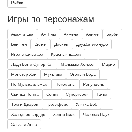
Рыбки
Игры по персонажам
Адам и Ева
Ам Ням
Анжела
Аниме
Барби
Бен Тен
Вилли
Дисней
Дружба это чудо
Игра в кальмара
Красный шарик
Леди Баг и Супер Кот
Малышка Хейзел
Марио
Монстер Хай
Мультики
Огонь и Вода
По Мультфильмам
Покемоны
Рапунцель
Свинка Пеппа
Соник
Супергерои
Тачки
Том и Джерри
Троллфейс
Улитка Боб
Холодное сердце
Хэппи Вилс
Человек Паук
Эльза и Анна