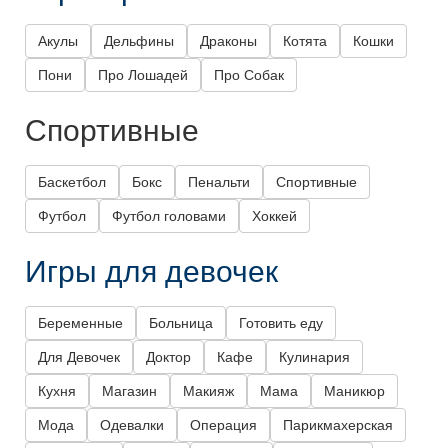
Акулы
Дельфины
Драконы
Котята
Кошки
Пони
Про Лошадей
Про Собак
Спортивные
Баскетбол
Бокс
Пенальти
Спортивные
Футбол
Футбол головами
Хоккей
Игры для девочек
Беременные
Больница
Готовить еду
Для Девочек
Доктор
Кафе
Кулинария
Кухня
Магазин
Макияж
Мама
Маникюр
Мода
Одевалки
Операция
Парикмахерская