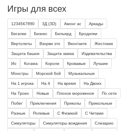
Игры для всех
1234567890
3Д (3D)
Амонг ас
Аркады
Бегалки
Бизнес
Бильярд
Бродилки
Вертолеты
Взорви это
Вконтакте
Жестокие
Защита башни
Защита замка
Издевательства
Ио
Когама
Короли
Кровавые
Лучшие
Монстры
Морской бой
Музыкальные
На 1 игрока
На 4
На время
На Двоих
На Троих
Новые
Плохое мороженое
По сети
Побег
Приключения
Приколы
Прикольные
Разные
Ролевые
С Физикой
С Читами
Симуляторы
Симуляторы вождения
Слизарио