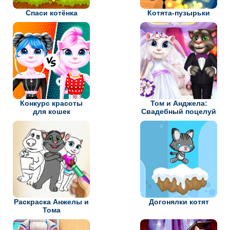
Спаси котёнка
Котята-пузырьки
Конкурс красоты
Том и Анджела:
для кошек
Свадебный поцелуй
Раскраска Анжелы и
Догонялки котят
Тома