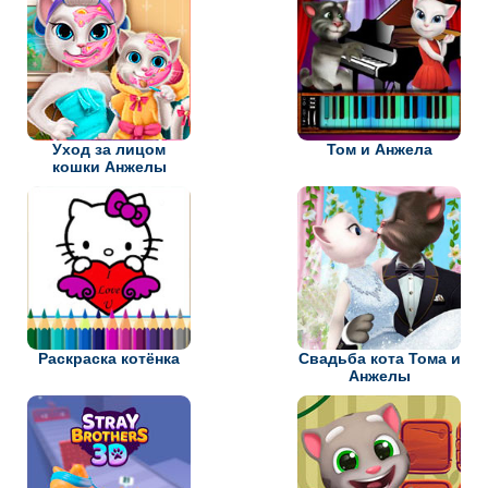
Уход за лицом
Том и Анжела
кошки Анжелы
Раскраска котёнка
Свадьба кота Тома и
Анжелы