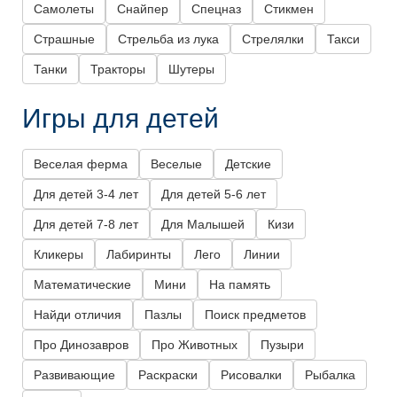
Самолеты
Снайпер
Спецназ
Стикмен
Страшные
Стрельба из лука
Стрелялки
Такси
Танки
Тракторы
Шутеры
Игры для детей
Веселая ферма
Веселые
Детские
Для детей 3-4 лет
Для детей 5-6 лет
Для детей 7-8 лет
Для Малышей
Кизи
Кликеры
Лабиринты
Лего
Линии
Математические
Мини
На память
Найди отличия
Пазлы
Поиск предметов
Про Динозавров
Про Животных
Пузыри
Развивающие
Раскраски
Рисовалки
Рыбалка