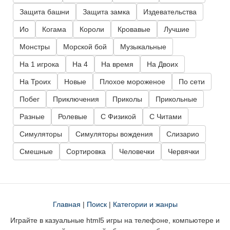
Защита башни
Защита замка
Издевательства
Ио
Когама
Короли
Кровавые
Лучшие
Монстры
Морской бой
Музыкальные
На 1 игрока
На 4
На время
На Двоих
На Троих
Новые
Плохое мороженое
По сети
Побег
Приключения
Приколы
Прикольные
Разные
Ролевые
С Физикой
С Читами
Симуляторы
Симуляторы вождения
Слизарио
Смешные
Сортировка
Человечки
Червячки
Главная
|
Поиск
|
Категории и жанры
Играйте в казуальные html5 игры на телефоне, компьютере и