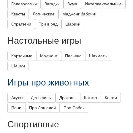
Головоломки
Загадки
Зума
Интеллектуальные
Квесты
Логические
Маджонг бабочки
Стратегии
Три в ряд
Шарики
Настольные игры
Карточные
Маджонг
Пасьянс
Шахматы
Шашки
Игры про животных
Акулы
Дельфины
Драконы
Котята
Кошки
Пони
Про Лошадей
Про Собак
Спортивные