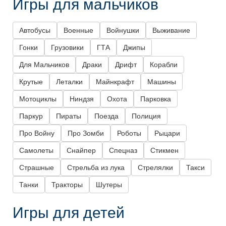
Игры для мальчиков
Автобусы
Военные
Войнушки
Выживание
Гонки
Грузовики
ГТА
Джипы
Для Мальчиков
Драки
Дрифт
Корабли
Крутые
Леталки
Майнкрафт
Машины
Мотоциклы
Ниндзя
Охота
Парковка
Паркур
Пираты
Поезда
Полиция
Про Войну
Про Зомби
Роботы
Рыцари
Самолеты
Снайпер
Спецназ
Стикмен
Страшные
Стрельба из лука
Стрелялки
Такси
Танки
Тракторы
Шутеры
Игры для детей