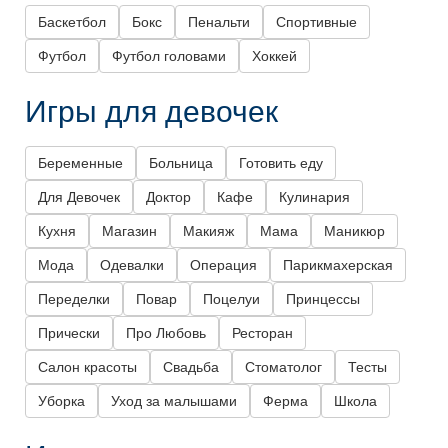
Баскетбол
Бокс
Пенальти
Спортивные
Футбол
Футбол головами
Хоккей
Игры для девочек
Беременные
Больница
Готовить еду
Для Девочек
Доктор
Кафе
Кулинария
Кухня
Магазин
Макияж
Мама
Маникюр
Мода
Одевалки
Операция
Парикмахерская
Переделки
Повар
Поцелуи
Принцессы
Прически
Про Любовь
Ресторан
Салон красоты
Свадьба
Стоматолог
Тесты
Уборка
Уход за малышами
Ферма
Школа