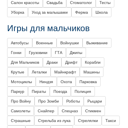
Салон красоты
Свадьба
Стоматолог
Тесты
Уборка
Уход за малышами
Ферма
Школа
Игры для мальчиков
Автобусы
Военные
Войнушки
Выживание
Гонки
Грузовики
ГТА
Джипы
Для Мальчиков
Драки
Дрифт
Корабли
Крутые
Леталки
Майнкрафт
Машины
Мотоциклы
Ниндзя
Охота
Парковка
Паркур
Пираты
Поезда
Полиция
Про Войну
Про Зомби
Роботы
Рыцари
Самолеты
Снайпер
Спецназ
Стикмен
Страшные
Стрельба из лука
Стрелялки
Такси