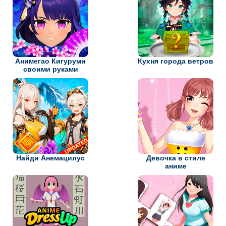
Анимегао Кигуруми
Кухня города ветров
своими руками
Найди Анемацилус
Девочка в стиле
аниме