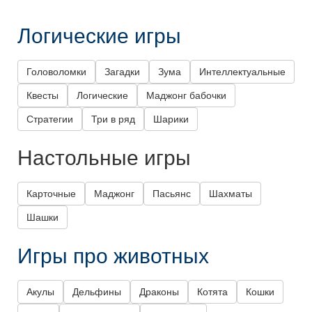
Логические игры
Головоломки
Загадки
Зума
Интеллектуальные
Квесты
Логические
Маджонг бабочки
Стратегии
Три в ряд
Шарики
Настольные игры
Карточные
Маджонг
Пасьянс
Шахматы
Шашки
Игры про животных
Акулы
Дельфины
Драконы
Котята
Кошки