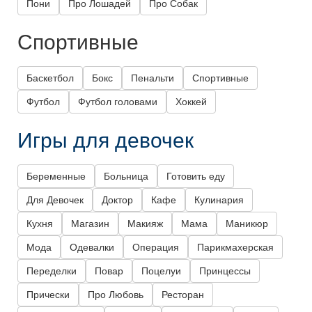
Пони
Про Лошадей
Про Собак
Спортивные
Баскетбол
Бокс
Пенальти
Спортивные
Футбол
Футбол головами
Хоккей
Игры для девочек
Беременные
Больница
Готовить еду
Для Девочек
Доктор
Кафе
Кулинария
Кухня
Магазин
Макияж
Мама
Маникюр
Мода
Одевалки
Операция
Парикмахерская
Переделки
Повар
Поцелуи
Принцессы
Прически
Про Любовь
Ресторан