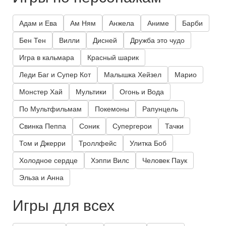
Адам и Ева
Ам Ням
Анжела
Аниме
Барби
Бен Тен
Вилли
Дисней
Дружба это чудо
Игра в кальмара
Красный шарик
Леди Баг и Супер Кот
Малышка Хейзел
Марио
Монстер Хай
Мультики
Огонь и Вода
По Мультфильмам
Покемоны
Рапунцель
Свинка Пеппа
Соник
Супергерои
Тачки
Том и Джерри
Троллфейс
Улитка Боб
Холодное сердце
Хэппи Вилс
Человек Паук
Эльза и Анна
Игры для всех