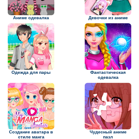
Аниме одевалка
Девочки из аниме
Одежда для пары
Фантастическая
одевалка
Создание аватара в
Чудесный аниме
стиле манга
пазл