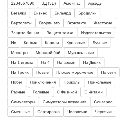
1234567890
3Д (3D)
Амонг ас
Аркады
Бегалки
Бизнес
Бильярд
Бродилки
Вертолеты
Взорви это
Вконтакте
Жестокие
Защита башни
Защита замка
Издевательства
Ио
Когама
Короли
Кровавые
Лучшие
Монстры
Морской бой
Музыкальные
На 1 игрока
На 4
На время
На Двоих
На Троих
Новые
Плохое мороженое
По сети
Побег
Приключения
Приколы
Прикольные
Разные
Ролевые
С Физикой
С Читами
Симуляторы
Симуляторы вождения
Слизарио
Смешные
Сортировка
Человечки
Червячки