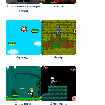
Приключение в мире
Улитка
теней
Игра дудл
Астер
Стрелялка-
Охотник на