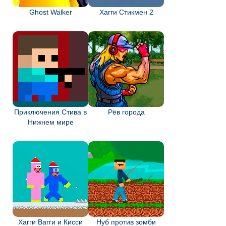
Ghost Walker
Хагги Стикмен 2
Приключения Стива в
Рёв города
Нижнем мире
Хагги Вагги и Кисси
Нуб против зомби