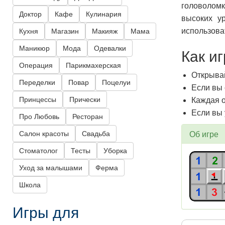
головоломк
Доктор
Кафе
Кулинария
высоких у
использова
Кухня
Магазин
Макияж
Мама
Маникюр
Мода
Одевалки
Как и
Операция
Парикмахерская
Открывай
Переделки
Повар
Поцелуи
Если вы 
Принцессы
Прически
Каждая о
Если вы 
Про Любовь
Ресторан
Об игре
Салон красоты
Свадьба
Стоматолог
Тесты
Уборка
Уход за малышами
Ферма
Школа
Игры для