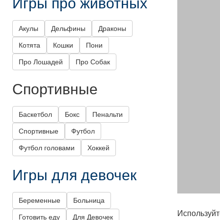
Игры про животных
Акулы
Дельфины
Драконы
Котята
Кошки
Пони
Про Лошадей
Про Собак
Спортивные
Баскетбол
Бокс
Пенальти
Спортивные
Футбол
Футбол головами
Хоккей
Игры для девочек
Беременные
Больница
Используйт
Готовить еду
Для Девочек