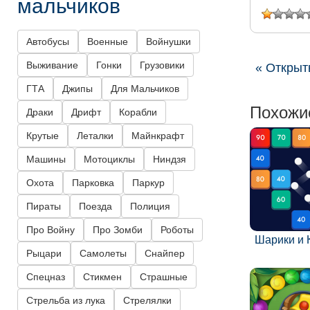
мальчиков
Автобусы
Военные
Войнушки
Выживание
Гонки
Грузовики
« Открыт
ГТА
Джипы
Для Мальчиков
Похожи
Драки
Дрифт
Корабли
Крутые
Леталки
Майнкрафт
Машины
Мотоциклы
Ниндзя
Охота
Парковка
Паркур
Пираты
Поезда
Полиция
Про Войну
Про Зомби
Роботы
Шарики и 
Рыцари
Самолеты
Снайпер
Спецназ
Стикмен
Страшные
Стрельба из лука
Стрелялки