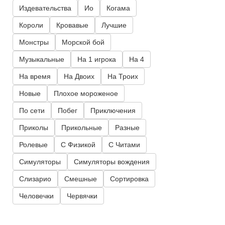
Издевательства
Ио
Когама
Короли
Кровавые
Лучшие
Монстры
Морской бой
Музыкальные
На 1 игрока
На 4
На время
На Двоих
На Троих
Новые
Плохое мороженое
По сети
Побег
Приключения
Приколы
Прикольные
Разные
Ролевые
С Физикой
С Читами
Симуляторы
Симуляторы вождения
Слизарио
Смешные
Сортировка
Человечки
Червячки