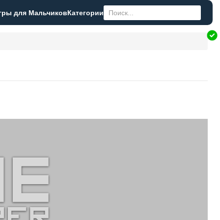
гры для Мальчиков
Категории