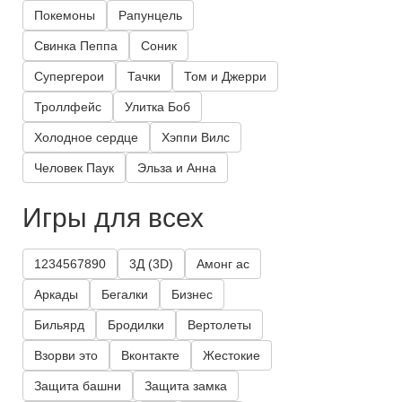
Покемоны
Рапунцель
Свинка Пеппа
Соник
Супергерои
Тачки
Том и Джерри
Троллфейс
Улитка Боб
Холодное сердце
Хэппи Вилс
Человек Паук
Эльза и Анна
Игры для всех
1234567890
3Д (3D)
Амонг ас
Аркады
Бегалки
Бизнес
Бильярд
Бродилки
Вертолеты
Взорви это
Вконтакте
Жестокие
Защита башни
Защита замка