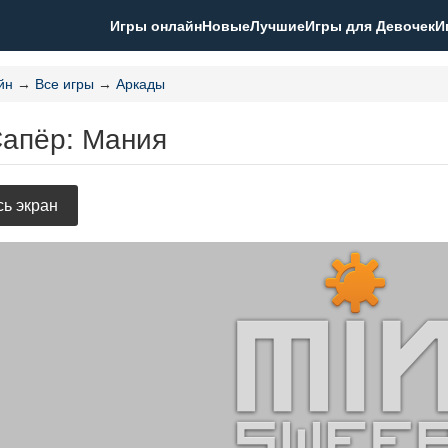
Игры онлайн
Новые
Лучшие
Игры для Девочек
И
йн
→
Все игры
→
Аркады
Сапёр: Мания
ь экран