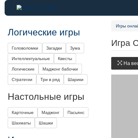
Игры онла
Логические игры
Игра 
Головоломки
Загадки
Зума
Интеллектуальные
Квесты
На вес
Логические
Маджонг бабочки
Стратегии
Три в ряд
Шарики
Настольные игры
Карточные
Маджонг
Пасьянс
Шахматы
Шашки