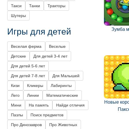
Такси
Танки
Тракторы
Шутеры
Игры для детей
Зумба 
Веселая ферма
Веселые
Детские
Для детей 3-4 лет
Для детей 5-6 лет
Для детей 7-8 лет
Для Малышей
Кизи
Кликеры
Лабиринты
Лего
Линии
Математические
Новые кор
Мини
На память
Найди отличия
Пакс
Пазлы
Поиск предметов
Про Динозавров
Про Животных