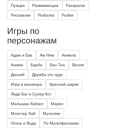
Пузыри
Развивающие
Раскраски
Рисовалки
Рыбалка
Рыбки
Игры по
персонажам
Адам и Ева
Ам Ням
Анжела
Аниме
Барби
Бен Тен
Вилли
Дисней
Дружба это чудо
Игра в кальмара
Красный шарик
Леди Баг и Супер Кот
Малышка Хейзел
Марио
Монстер Хай
Мультики
Огонь и Вода
По Мультфильмам