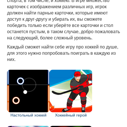
спорта, в том числе, и хоккею. В игре множество
карточек с изображением различных игр, игрок
должен найти парные карточки, которые имеют
доступ к друг-другу и убирать их, вы сможете
победить только если уберёте все карточки и стол
останется пустым, в таком случае, добро пожаловать
на следующий, более сложный уровень.
Каждый сможет найти себе игру про хоккей по душе,
для этого нужно попробовать поиграть в каждую из
них.
Настольный хоккей
Хоккейный герой