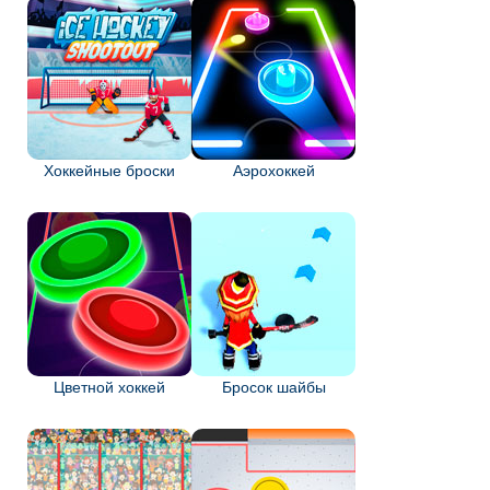
Хоккейные броски
Аэрохоккей
Цветной хоккей
Бросок шайбы