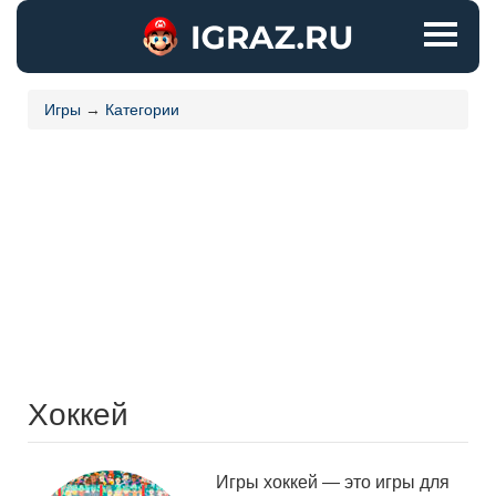
Игры
→
Категории
Хоккей
Игры хоккей — это игры для