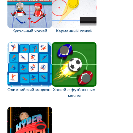
Кукольный хоккей
Карманный хоккей
Олимпийский маджонг
Хоккей с футбольным
мячом