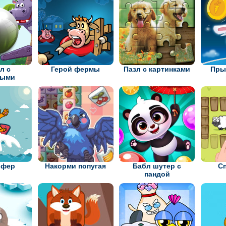
л с
Герой фермы
Пазл с картинками
Пры
ными
рфер
Накорми попугая
Бабл шутер с
С
пандой