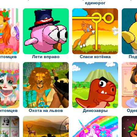
единорог
итомцев
Лети вправо
Спаси котёнка
Под
питомцев
Охота на львов
Динозавры
Одев