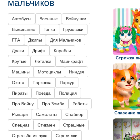
мальчиков
Автобусы
Военные
Войнушки
Выживание
Гонки
Грузовики
ГТА
Джипы
Для Мальчиков
Драки
Дрифт
Корабли
Стрижка п
Крутые
Леталки
Майнкрафт
Машины
Мотоциклы
Ниндзя
Охота
Парковка
Паркур
Пираты
Поезда
Полиция
Про Войну
Про Зомби
Роботы
Спасение 
Рыцари
Самолеты
Снайпер
Спецназ
Стикмен
Страшные
Стрельба из лука
Стрелялки