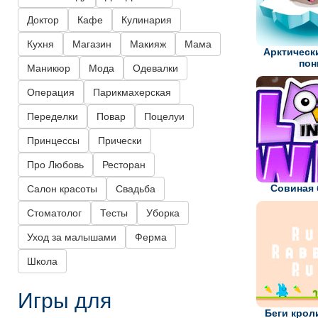
Доктор
Кафе
Кулинария
Кухня
Магазин
Макияж
Мама
Арктически
пон
Маникюр
Мода
Одевалки
Операция
Парикмахерская
Переделки
Повар
Поцелуи
Принцессы
Прически
Про Любовь
Ресторан
Совиная
Салон красоты
Свадьба
Стоматолог
Тесты
Уборка
Уход за малышами
Ферма
Школа
Игры для
Беги кроли