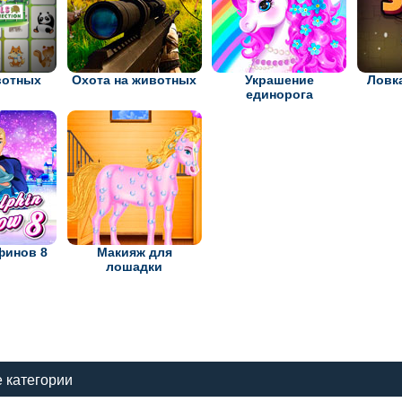
вотных
Охота на животных
Украшение
Ловк
единорога
финов 8
Макияж для
лошадки
 категории