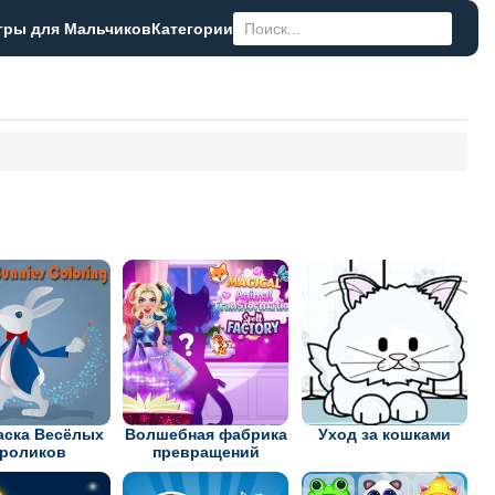
гры для Мальчиков
Категории
аска Весёлых
Волшебная фабрика
Уход за кошками
роликов
превращений