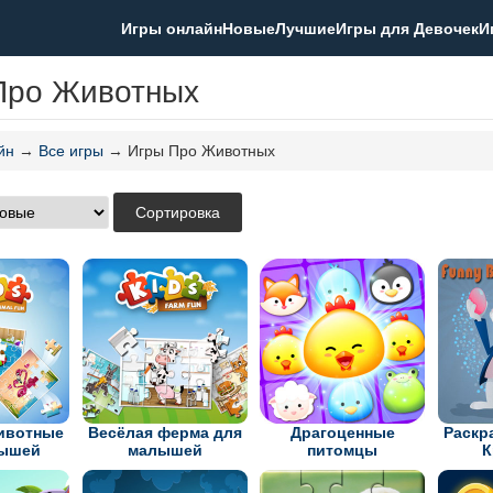
Игры онлайн
Новые
Лучшие
Игры для Девочек
И
Про Животных
йн
→
Все игры
→ Игры Про Животных
ивотные
Весёлая ферма для
Драгоценные
Раскр
лышей
малышей
питомцы
К