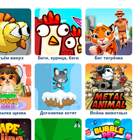
ъём вверх
Беги, курица, беги
Бег тигрёнка
алка щенка
Догонялки котят
Война животных