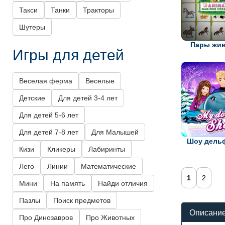
Такси
Танки
Тракторы
Шутеры
Пары жи
Игры для детей
Веселая ферма
Веселые
Детские
Для детей 3-4 лет
Для детей 5-6 лет
Для детей 7-8 лет
Для Малышей
Шоу дель
Кизи
Кликеры
Лабиринты
Лего
Линии
Математические
1
2
Мини
На память
Найди отличия
Пазлы
Поиск предметов
Описание
Про Динозавров
Про Животных