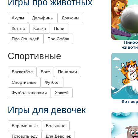
Игры про животных
Акулы
Дельфины
Драконы
Котята
Кошки
Пони
Про Лошадей
Про Собак
Пинбо
живот
Спортивные
Баскетбол
Бокс
Пенальти
Спортивные
Футбол
Футбол головами
Хоккей
Кот се
Игры для девочек
Беременные
Больница
Готовить еду
Для Девочек