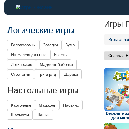
Игры 
Логические игры
Игры онла
Головоломки
Загадки
Зума
Интеллектуальные
Квесты
Логические
Маджонг бабочки
Стратегии
Три в ряд
Шарики
Настольные игры
Карточные
Маджонг
Пасьянс
Весёлые ж
Шахматы
Шашки
для ма