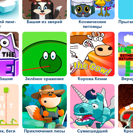
й пинг-
Башня из зверей
Космические
Прыга
г
питомцы
 башня
Зелёное сражение
Корова Кенни
Верн
к, беги
Приключения лисы
Сумасшедший
Кро