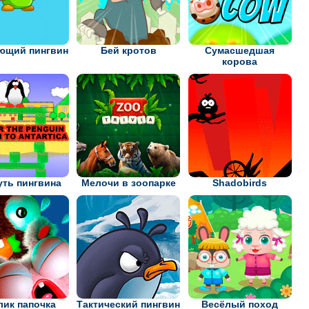
ющий пингвин
Бей кротов
Сумасшедшая
корова
уть пингвина
Мелочи в зоопарке
Shadobirds
лик папочка
Тактический пингвин
Весёлый поход