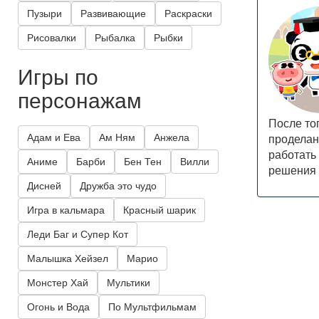
Пузыри
Развивающие
Раскраски
Рисовалки
Рыбалка
Рыбки
Игры по
персонажам
После то
Адам и Ева
Ам Ням
Анжела
проделан
работать
Аниме
Барби
Бен Тен
Вилли
решения 
Дисней
Дружба это чудо
Игра в кальмара
Красный шарик
Леди Баг и Супер Кот
Малышка Хейзел
Марио
Монстер Хай
Мультики
Огонь и Вода
По Мультфильмам