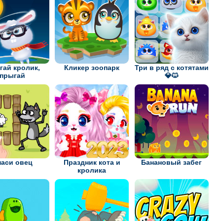
гай кролик,
Кликер зоопарк
Три в ряд с котятами
прыгай
💎🐱
паси овец
Праздник кота и
Банановый забег
кролика