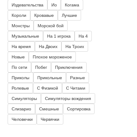
Издевательства
Ио
Когама
Короли
Кровавые
Лучшие
Монстры
Морской бой
Музыкальные
На 1 игрока
На 4
На время
На Двоих
На Троих
Новые
Плохое мороженое
По сети
Побег
Приключения
Приколы
Прикольные
Разные
Ролевые
С Физикой
С Читами
Симуляторы
Симуляторы вождения
Слизарио
Смешные
Сортировка
Человечки
Червячки