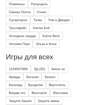
Покемоны
Рапунцель
Свинка Пеппа
Соник
Супергерои
Тачки
Том и Джерри
Троллфейс
Улитка Боб
Холодное сердце
Хэппи Вилс
Человек Паук
Эльза и Анна
Игры для всех
1234567890
3Д (3D)
Амонг ас
Аркады
Бегалки
Бизнес
Бильярд
Бродилки
Вертолеты
Взорви это
Вконтакте
Жестокие
Защита башни
Защита замка