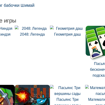
г бабочки Шимай
е игры
Ниндзя
2048: Легенда
Геометрия даш
Пасья
бесконе
подска
Пасьянс Три
Математи