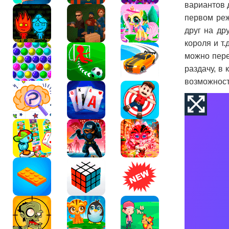
вариантов д
первом реж
друг на др
короля и т.
можно пере
раздачу, в 
возможност