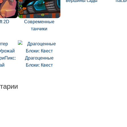
вершины сады
пась
ft 2D
Современные
танчики
риПикс:
Драгоценные
ай
Блоки: Квест
тарии