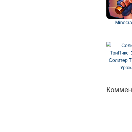
Minecra
Солитер Т
Урож
Коммен