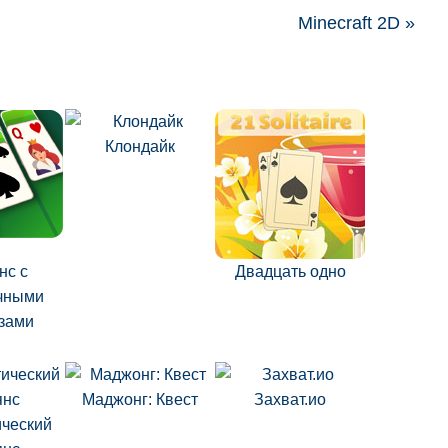
Minecraft 2D »
Клондайк
нс с
Двадцать одно
чными
зами
Маджонг: Квест
Захват.ио
ческий