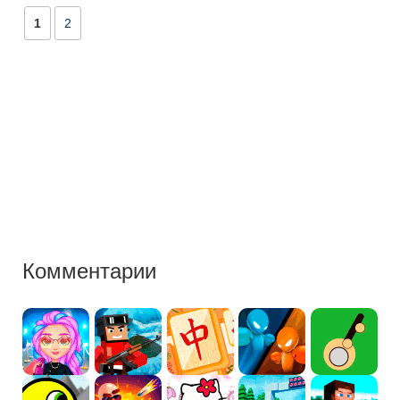
1
2
Комментарии