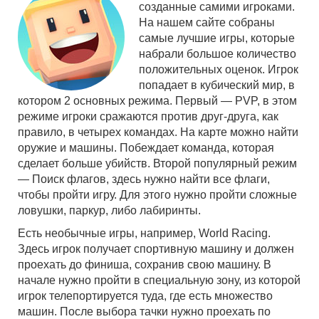
созданные самими игроками.
На нашем сайте собраны
самые лучшие игры, которые
набрали большое количество
положительных оценок. Игрок
попадает в кубический мир, в
котором 2 основных режима. Первый — PVP, в этом
режиме игроки сражаются против друг-друга, как
правило, в четырех командах. На карте можно найти
оружие и машины. Побеждает команда, которая
сделает больше убийств. Второй популярный режим
— Поиск флагов, здесь нужно найти все флаги,
чтобы пройти игру. Для этого нужно пройти сложные
ловушки, паркур, либо лабиринты.
Есть необычные игры, например, World Racing.
Здесь игрок получает спортивную машину и должен
проехать до финиша, сохранив свою машину. В
начале нужно пройти в специальную зону, из которой
игрок телепортируется туда, где есть множество
машин. После выбора тачки нужно проехать по