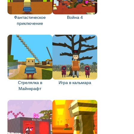
Фантастическое
Война 4
приключение
Стрелялка в
Игра в кальмара
Майнкрафт