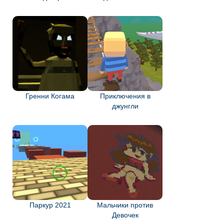
Гренни Когама
Приключения в
джунгли
Паркур 2021
Мальчики против
Девочек