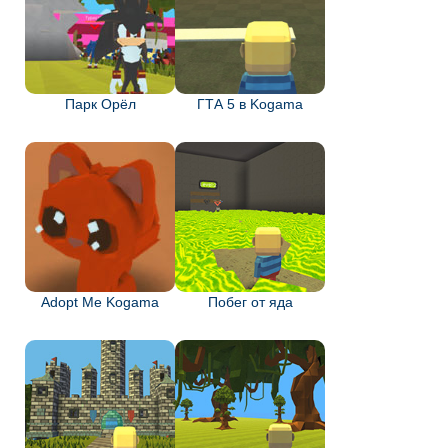
Парк Орёл
ГТА 5 в Kogama
Adopt Me Kogama
Побег от яда