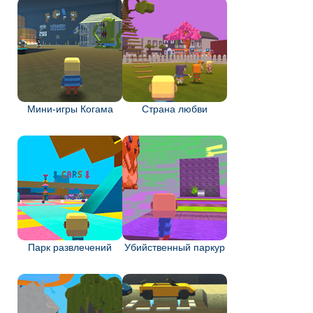
Мини-игры Когама
Страна любви
Парк развлечений
Убийственный паркур