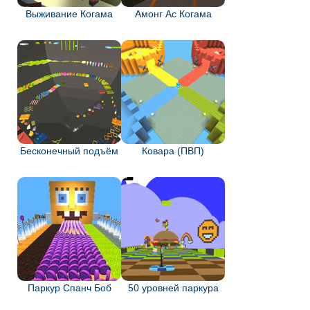
Выживание Когама
Амонг Ас Когама
Бесконечный подъём
Ковара (ПВП)
Паркур Спанч Боб
50 уровней паркура