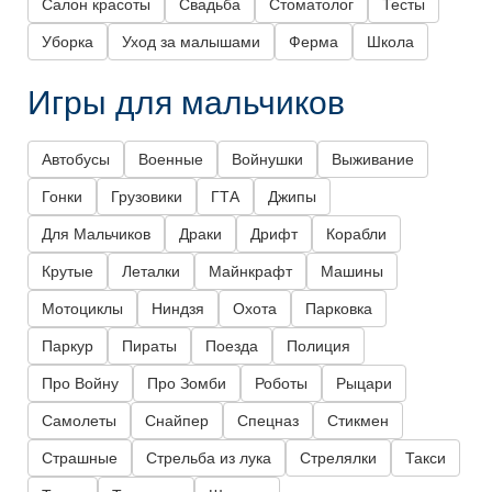
Салон красоты
Свадьба
Стоматолог
Тесты
Уборка
Уход за малышами
Ферма
Школа
Игры для мальчиков
Автобусы
Военные
Войнушки
Выживание
Гонки
Грузовики
ГТА
Джипы
Для Мальчиков
Драки
Дрифт
Корабли
Крутые
Леталки
Майнкрафт
Машины
Мотоциклы
Ниндзя
Охота
Парковка
Паркур
Пираты
Поезда
Полиция
Про Войну
Про Зомби
Роботы
Рыцари
Самолеты
Снайпер
Спецназ
Стикмен
Страшные
Стрельба из лука
Стрелялки
Такси