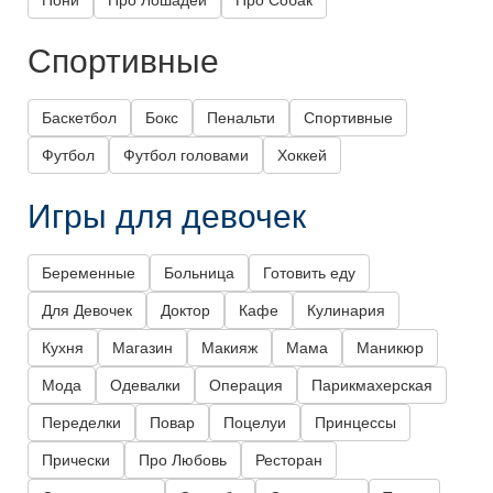
Спортивные
Баскетбол
Бокс
Пенальти
Спортивные
Футбол
Футбол головами
Хоккей
Игры для девочек
Беременные
Больница
Готовить еду
Для Девочек
Доктор
Кафе
Кулинария
Кухня
Магазин
Макияж
Мама
Маникюр
Мода
Одевалки
Операция
Парикмахерская
Переделки
Повар
Поцелуи
Принцессы
Прически
Про Любовь
Ресторан