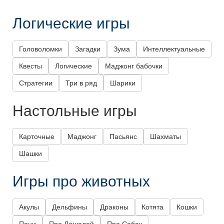
Логические игры
Головоломки
Загадки
Зума
Интеллектуальные
Квесты
Логические
Маджонг бабочки
Стратегии
Три в ряд
Шарики
Настольные игры
Карточные
Маджонг
Пасьянс
Шахматы
Шашки
Игры про животных
Акулы
Дельфины
Драконы
Котята
Кошки
Пони
Про Лошадей
Про Собак