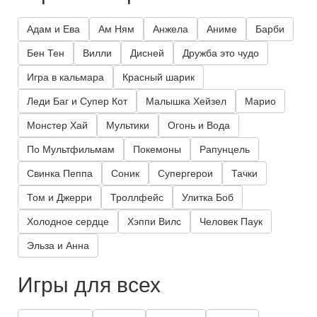
Адам и Ева
Ам Ням
Анжела
Аниме
Барби
Бен Тен
Вилли
Дисней
Дружба это чудо
Игра в кальмара
Красный шарик
Леди Баг и Супер Кот
Малышка Хейзел
Марио
Монстер Хай
Мультики
Огонь и Вода
По Мультфильмам
Покемоны
Рапунцель
Свинка Пеппа
Соник
Супергерои
Тачки
Том и Джерри
Троллфейс
Улитка Боб
Холодное сердце
Хэппи Вилс
Человек Паук
Эльза и Анна
Игры для всех