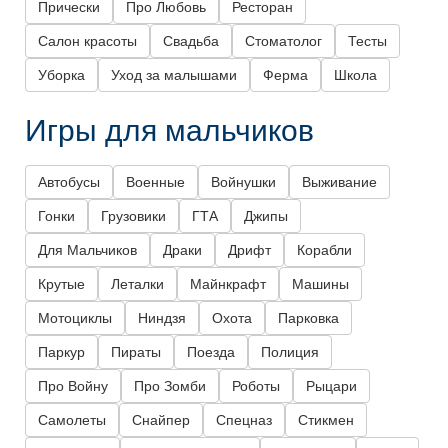
Прически
Про Любовь
Ресторан
Салон красоты
Свадьба
Стоматолог
Тесты
Уборка
Уход за малышами
Ферма
Школа
Игры для мальчиков
Автобусы
Военные
Войнушки
Выживание
Гонки
Грузовики
ГТА
Джипы
Для Мальчиков
Драки
Дрифт
Корабли
Крутые
Леталки
Майнкрафт
Машины
Мотоциклы
Ниндзя
Охота
Парковка
Паркур
Пираты
Поезда
Полиция
Про Войну
Про Зомби
Роботы
Рыцари
Самолеты
Снайпер
Спецназ
Стикмен