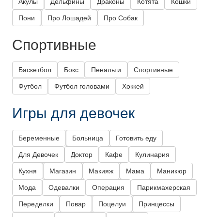
Акулы
Дельфины
Драконы
Котята
Кошки
Пони
Про Лошадей
Про Собак
Спортивные
Баскетбол
Бокс
Пенальти
Спортивные
Футбол
Футбол головами
Хоккей
Игры для девочек
Беременные
Больница
Готовить еду
Для Девочек
Доктор
Кафе
Кулинария
Кухня
Магазин
Макияж
Мама
Маникюр
Мода
Одевалки
Операция
Парикмахерская
Переделки
Повар
Поцелуи
Принцессы