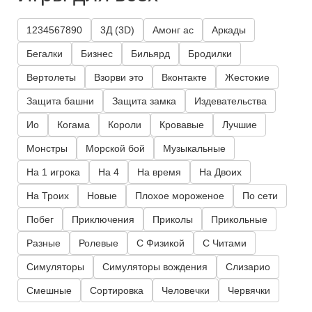
1234567890
3Д (3D)
Амонг ас
Аркады
Бегалки
Бизнес
Бильярд
Бродилки
Вертолеты
Взорви это
Вконтакте
Жестокие
Защита башни
Защита замка
Издевательства
Ио
Когама
Короли
Кровавые
Лучшие
Монстры
Морской бой
Музыкальные
На 1 игрока
На 4
На время
На Двоих
На Троих
Новые
Плохое мороженое
По сети
Побег
Приключения
Приколы
Прикольные
Разные
Ролевые
С Физикой
С Читами
Симуляторы
Симуляторы вождения
Слизарио
Смешные
Сортировка
Человечки
Червячки