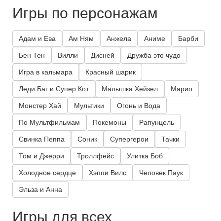
Игры по персонажам
Адам и Ева
Ам Ням
Анжела
Аниме
Барби
Бен Тен
Вилли
Дисней
Дружба это чудо
Игра в кальмара
Красный шарик
Леди Баг и Супер Кот
Малышка Хейзел
Марио
Монстер Хай
Мультики
Огонь и Вода
По Мультфильмам
Покемоны
Рапунцель
Свинка Пеппа
Соник
Супергерои
Тачки
Том и Джерри
Троллфейс
Улитка Боб
Холодное сердце
Хэппи Вилс
Человек Паук
Эльза и Анна
Игры для всех