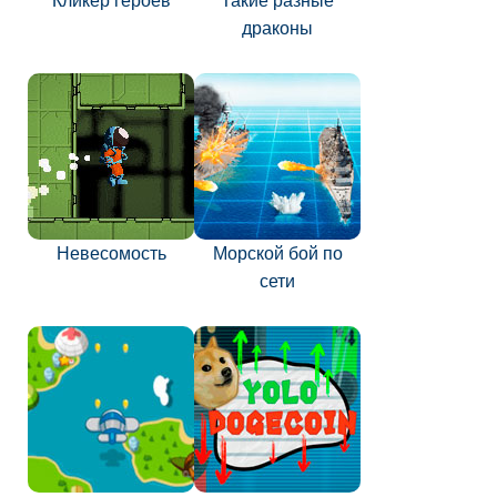
Кликер героев
Такие разные
драконы
Невесомость
Морской бой по
сети