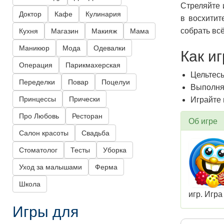
Стреляйте 
Доктор
Кафе
Кулинария
в восхитит
собрать вс
Кухня
Магазин
Макияж
Мама
Маникюр
Мода
Одевалки
Как и
Операция
Парикмахерская
Цельтесь
Переделки
Повар
Поцелуи
Выполняй
Принцессы
Прически
Играйте 
Про Любовь
Ресторан
Об игре
Салон красоты
Свадьба
Стоматолог
Тесты
Уборка
Уход за малышами
Ферма
Школа
игр. Игра
Игры для