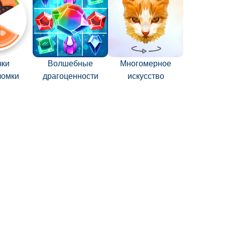
чки
Волшебные
Многомерное
ломки
драгоценности
искусство