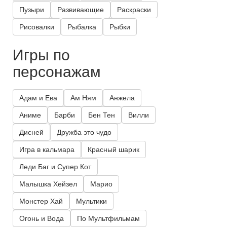
Пузыри
Развивающие
Раскраски
Рисовалки
Рыбалка
Рыбки
Игры по
персонажам
Адам и Ева
Ам Ням
Анжела
Аниме
Барби
Бен Тен
Вилли
Дисней
Дружба это чудо
Игра в кальмара
Красный шарик
Леди Баг и Супер Кот
Малышка Хейзел
Марио
Монстер Хай
Мультики
Огонь и Вода
По Мультфильмам