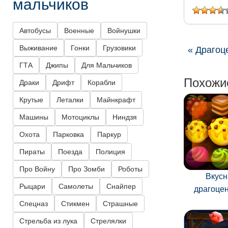
мальчиков
Автобусы
Военные
Войнушки
Выживание
Гонки
Грузовики
« Драгоц
ГТА
Джипы
Для Мальчиков
Похожи
Драки
Дрифт
Корабли
Крутые
Леталки
Майнкрафт
Машины
Мотоциклы
Ниндзя
Охота
Парковка
Паркур
Пираты
Поезда
Полиция
Про Войну
Про Зомби
Роботы
Вкус
Рыцари
Самолеты
Снайпер
драгоце
Спецназ
Стикмен
Страшные
Стрельба из лука
Стрелялки