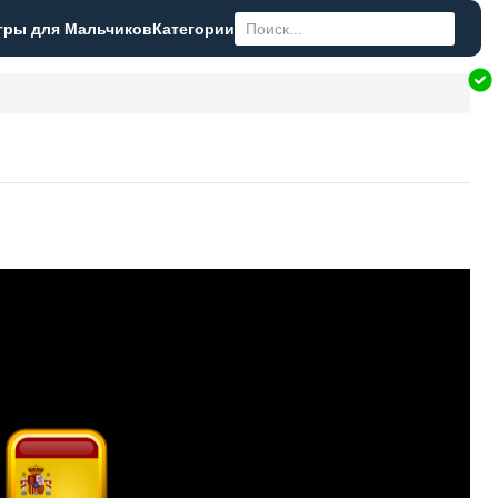
гры для Мальчиков
Категории