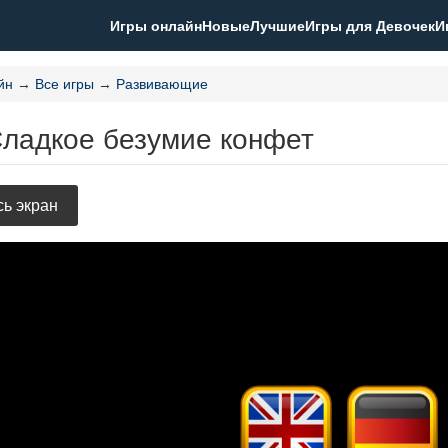
Игры онлайн
Новые
Лучшие
Игры для Девочек
И
йн
→
Все игры
→
Развивающие
Сладкое безумие конфет
ь экран