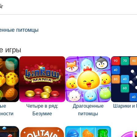
енные питомцы
е игры
ные
Четыре в ряд:
Драгоценные
Шарики и 
нности
Безумие
питомцы