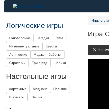
Игры онла
Логические игры
Игра 
Головоломки
Загадки
Зума
Интеллектуальные
Квесты
На вес
Логические
Маджонг бабочки
Стратегии
Три в ряд
Шарики
Настольные игры
Карточные
Маджонг
Пасьянс
Шахматы
Шашки