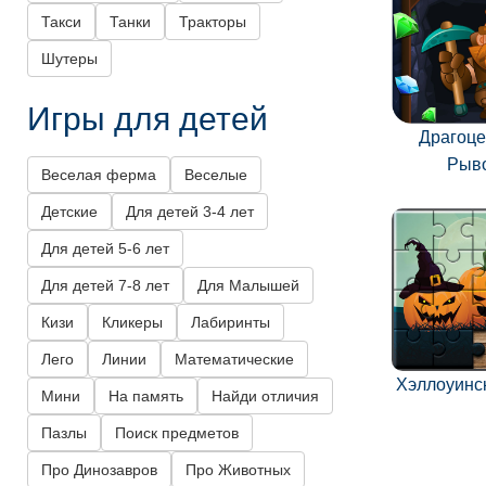
Такси
Танки
Тракторы
Шутеры
Игры для детей
Драгоц
Рыв
Веселая ферма
Веселые
Детские
Для детей 3-4 лет
Для детей 5-6 лет
Для детей 7-8 лет
Для Малышей
Кизи
Кликеры
Лабиринты
Лего
Линии
Математические
Хэллоуинс
Мини
На память
Найди отличия
Пазлы
Поиск предметов
Про Динозавров
Про Животных