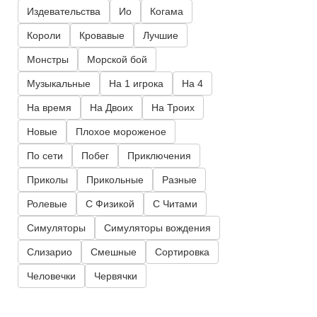
Издевательства
Ио
Когама
Короли
Кровавые
Лучшие
Монстры
Морской бой
Музыкальные
На 1 игрока
На 4
На время
На Двоих
На Троих
Новые
Плохое мороженое
По сети
Побег
Приключения
Приколы
Прикольные
Разные
Ролевые
С Физикой
С Читами
Симуляторы
Симуляторы вождения
Слизарио
Смешные
Сортировка
Человечки
Червячки