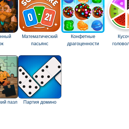
енный
Математический
Конфетные
Кусо
ок
пасьянс
драгоценности
голово
кий пазл
Партия домино