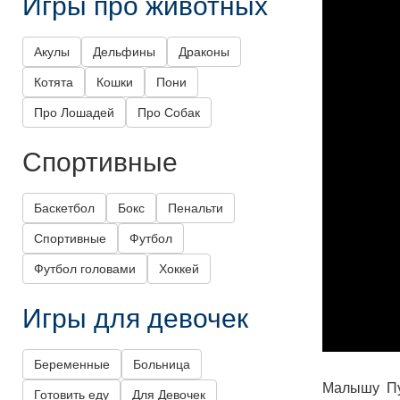
Игры про животных
Акулы
Дельфины
Драконы
Котята
Кошки
Пони
Про Лошадей
Про Собак
Спортивные
Баскетбол
Бокс
Пенальти
Спортивные
Футбол
Футбол головами
Хоккей
Игры для девочек
Беременные
Больница
Малышу Пу
Готовить еду
Для Девочек