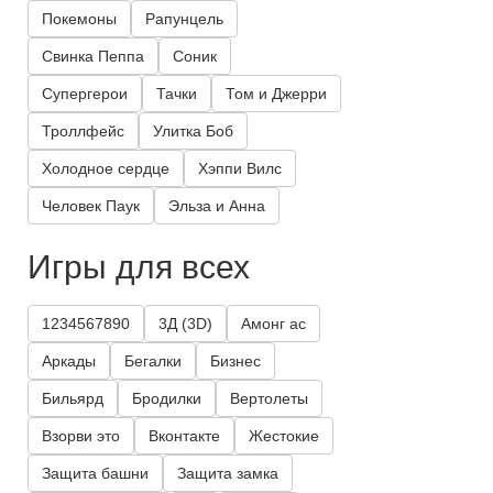
Покемоны
Рапунцель
Свинка Пеппа
Соник
Супергерои
Тачки
Том и Джерри
Троллфейс
Улитка Боб
Холодное сердце
Хэппи Вилс
Человек Паук
Эльза и Анна
Игры для всех
1234567890
3Д (3D)
Амонг ас
Аркады
Бегалки
Бизнес
Бильярд
Бродилки
Вертолеты
Взорви это
Вконтакте
Жестокие
Защита башни
Защита замка