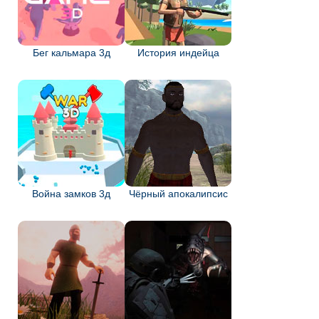
Бег кальмара 3д
История индейца
Война замков 3д
Чёрный апокалипсис