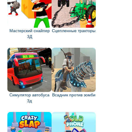
Мастерский снайпер
Сцепленные тракторы
3Д
Симулятор автобуса
Всадник против зомби
3д