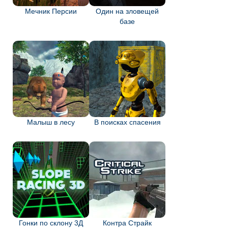
Мечник Персии
Один на зловещей
базе
Малыш в лесу
В поисках спасения
Гонки по склону 3Д
Контра Страйк