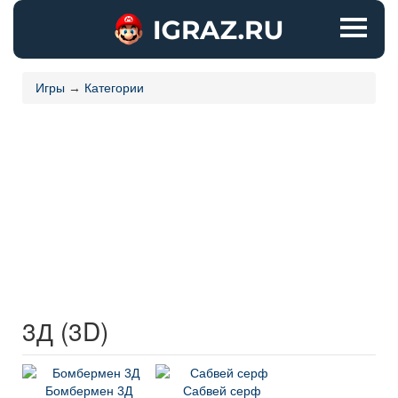
Игры
→
Категории
3Д (3D)
Бомбермен 3Д
Сабвей серф