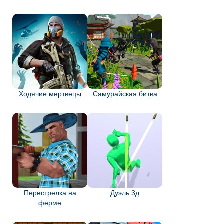
Ходячие мертвецы
Самурайская битва
Перестрелка на
Дуэль 3д
ферме