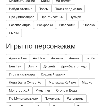
Математические
Мини
На память
Найди отличия
Пазлы
Поиск предметов
Про Динозавров
Про Животных
Пузыри
Развивающие
Раскраски
Рисовалки
Рыбалка
Рыбки
Игры по персонажам
Адам и Ева
Ам Ням
Анжела
Аниме
Барби
Бен Тен
Вилли
Дисней
Дружба это чудо
Игра в кальмара
Красный шарик
Леди Баг и Супер Кот
Малышка Хейзел
Марио
Монстер Хай
Мультики
Огонь и Вода
По Мультфильмам
Покемоны
Рапунцель