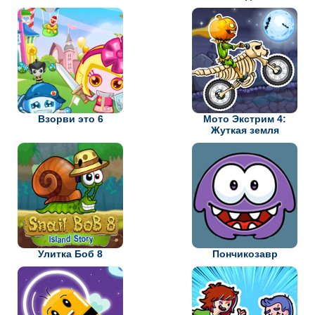
Взорви это 6
Мото Экстрим 4:
Жуткая земля
Улитка Боб 8
Пончикозавр