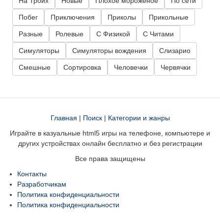
На Троих
Новые
Плохое мороженое
По сети
Побег
Приключения
Приколы
Прикольные
Разные
Ролевые
С Физикой
С Читами
Симуляторы
Симуляторы вождения
Слизарио
Смешные
Сортировка
Человечки
Червячки
Главная
|
Поиск
|
Категории и жанры
Играйте в казуальные html5 игры на телефоне, компьютере и
других устройствах онлайн бесплатно и без регистрации
Все права защищены
Контакты
Разработчикам
Политика конфиденциальности
Политика конфиденциальности