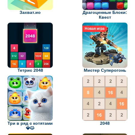
Захват.ио
Драгоценные Блоки:
Квест
Новая игра
Тетрис 2048
Мистер Суперогонь
Три в ряд с котятами
2048
💎🐱