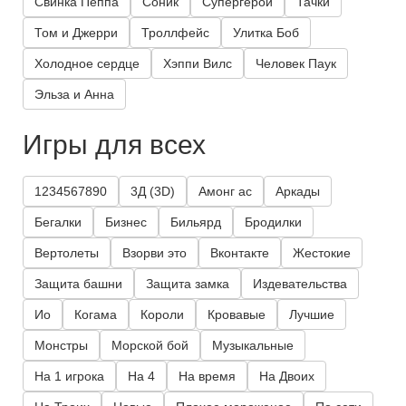
Свинка Пеппа
Соник
Супергерои
Тачки
Том и Джерри
Троллфейс
Улитка Боб
Холодное сердце
Хэппи Вилс
Человек Паук
Эльза и Анна
Игры для всех
1234567890
3Д (3D)
Амонг ас
Аркады
Бегалки
Бизнес
Бильярд
Бродилки
Вертолеты
Взорви это
Вконтакте
Жестокие
Защита башни
Защита замка
Издевательства
Ио
Когама
Короли
Кровавые
Лучшие
Монстры
Морской бой
Музыкальные
На 1 игрока
На 4
На время
На Двоих