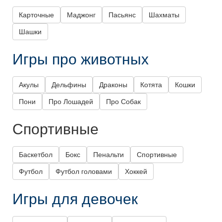
Карточные
Маджонг
Пасьянс
Шахматы
Шашки
Игры про животных
Акулы
Дельфины
Драконы
Котята
Кошки
Пони
Про Лошадей
Про Собак
Спортивные
Баскетбол
Бокс
Пенальти
Спортивные
Футбол
Футбол головами
Хоккей
Игры для девочек