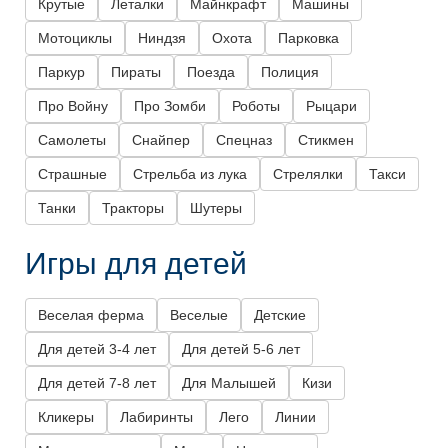
Крутые
Леталки
Майнкрафт
Машины
Мотоциклы
Ниндзя
Охота
Парковка
Паркур
Пираты
Поезда
Полиция
Про Войну
Про Зомби
Роботы
Рыцари
Самолеты
Снайпер
Спецназ
Стикмен
Страшные
Стрельба из лука
Стрелялки
Такси
Танки
Тракторы
Шутеры
Игры для детей
Веселая ферма
Веселые
Детские
Для детей 3-4 лет
Для детей 5-6 лет
Для детей 7-8 лет
Для Малышей
Кизи
Кликеры
Лабиринты
Лего
Линии