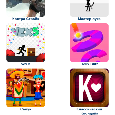
Контра Страйк
Мастер лука
Vex 5
Helix Blitz
Салун
Классический
Клондайк