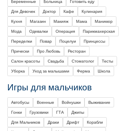
Беременные
Больница
Готовить еду
Для Девочек
Доктор
Кафе
Кулинария
Кухня
Магазин
Макияж
Мама
Маникюр
Мода
Одевалки
Операция
Парикмахерская
Переделки
Повар
Поцелуи
Принцессы
Прически
Про Любовь
Ресторан
Салон красоты
Свадьба
Стоматолог
Тесты
Уборка
Уход за малышами
Ферма
Школа
Игры для мальчиков
Автобусы
Военные
Войнушки
Выживание
Гонки
Грузовики
ГТА
Джипы
Для Мальчиков
Драки
Дрифт
Корабли