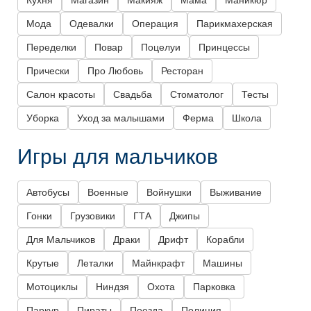
Кухня
Магазин
Макияж
Мама
Маникюр
Мода
Одевалки
Операция
Парикмахерская
Переделки
Повар
Поцелуи
Принцессы
Прически
Про Любовь
Ресторан
Салон красоты
Свадьба
Стоматолог
Тесты
Уборка
Уход за малышами
Ферма
Школа
Игры для мальчиков
Автобусы
Военные
Войнушки
Выживание
Гонки
Грузовики
ГТА
Джипы
Для Мальчиков
Драки
Дрифт
Корабли
Крутые
Леталки
Майнкрафт
Машины
Мотоциклы
Ниндзя
Охота
Парковка
Паркур
Пираты
Поезда
Полиция