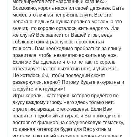
мотивируется этот «засланный казачек»?
Возможно, король насолил своей державе. Быть
может, это личная неприязнь слуги. Все это
неважно, ведь «Аннушка пролила масло», а это
значит, что королю осталось жить недолго. Или
же слуге? Все зависит от Вашей игры, ведь
соблюдая филигранную осторожность и
точность, Вам необходимо пробраться за спину
правителя, чтобы незаметно вонзить ему нож.
Если же Вы сделаете что-то не так, то король
отреагирует на это, выхватив нож, и убив Вас.
Не хотелось бы, чтобы последний сюжет
развернулся, верно? Потому, будьте аккуратны и
следуйте инструкциям!
Игры короли – категория, которая придется по
вкусу каждому игроку. Чего здесь только нет:
стратегии, аркады, стелс-экшены. Если Вам
нравится подобный антураж, и Вы приходите в
восторг от фильмов на средневековую тематику,
то данная категория будет для Вас уютным
уголком, в который захочется вернуться снова и