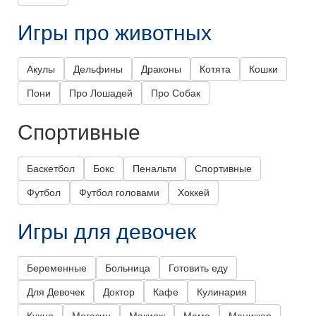
Игры про животных
Акулы
Дельфины
Драконы
Котята
Кошки
Пони
Про Лошадей
Про Собак
Спортивные
Баскетбол
Бокс
Пенальти
Спортивные
Футбол
Футбол головами
Хоккей
Игры для девочек
Беременные
Больница
Готовить еду
Для Девочек
Доктор
Кафе
Кулинария