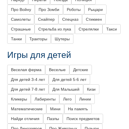
Про Войну
Про Зомби
Роботы
Рыцари
Самолеты
Снайпер
Спецназ
Стикмен
Страшные
Стрельба из лука
Стрелялки
Такси
Танки
Тракторы
Шутеры
Игры для детей
Веселая ферма
Веселые
Детские
Для детей 3-4 лет
Для детей 5-6 лет
Для детей 7-8 лет
Для Малышей
Кизи
Кликеры
Лабиринты
Лего
Линии
Математические
Мини
На память
Найди отличия
Пазлы
Поиск предметов
Про Динозавров
Про Животных
Пузыри