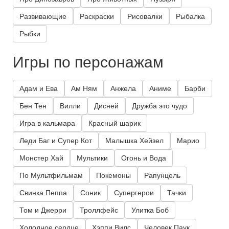
Развивающие
Раскраски
Рисовалки
Рыбалка
Рыбки
Игры по персонажам
Адам и Ева
Ам Ням
Анжела
Аниме
Барби
Бен Тен
Вилли
Дисней
Дружба это чудо
Игра в кальмара
Красный шарик
Леди Баг и Супер Кот
Малышка Хейзел
Марио
Монстер Хай
Мультики
Огонь и Вода
По Мультфильмам
Покемоны
Рапунцель
Свинка Пеппа
Соник
Супергерои
Тачки
Том и Джерри
Троллфейс
Улитка Боб
Холодное сердце
Хэппи Вилс
Человек Паук