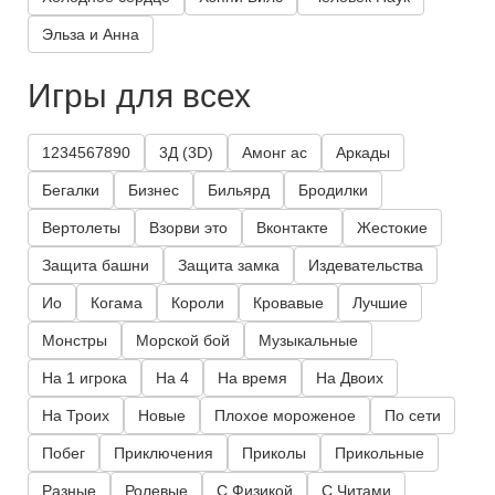
Эльза и Анна
Игры для всех
1234567890
3Д (3D)
Амонг ас
Аркады
Бегалки
Бизнес
Бильярд
Бродилки
Вертолеты
Взорви это
Вконтакте
Жестокие
Защита башни
Защита замка
Издевательства
Ио
Когама
Короли
Кровавые
Лучшие
Монстры
Морской бой
Музыкальные
На 1 игрока
На 4
На время
На Двоих
На Троих
Новые
Плохое мороженое
По сети
Побег
Приключения
Приколы
Прикольные
Разные
Ролевые
С Физикой
С Читами