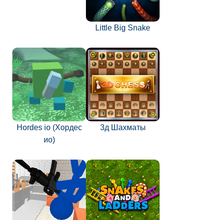
Little Big Snake
Hordes io (Хордес
3д Шахматы
ио)