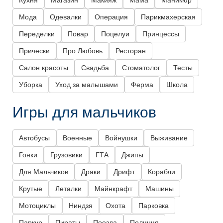
Кухня
Магазин
Макияж
Мама
Маникюр
Мода
Одевалки
Операция
Парикмахерская
Переделки
Повар
Поцелуи
Принцессы
Прически
Про Любовь
Ресторан
Салон красоты
Свадьба
Стоматолог
Тесты
Уборка
Уход за малышами
Ферма
Школа
Игры для мальчиков
Автобусы
Военные
Войнушки
Выживание
Гонки
Грузовики
ГТА
Джипы
Для Мальчиков
Драки
Дрифт
Корабли
Крутые
Леталки
Майнкрафт
Машины
Мотоциклы
Ниндзя
Охота
Парковка
Паркур
Пираты
Поезда
Полиция