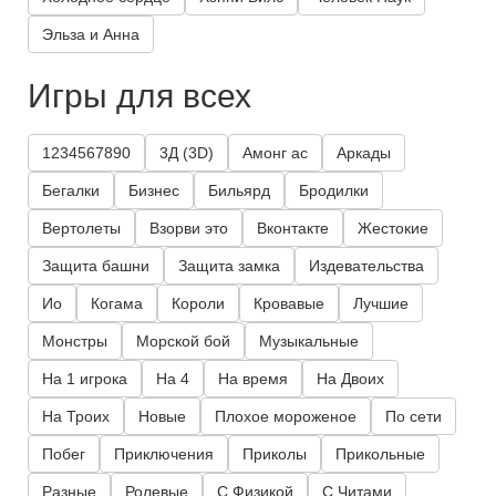
Эльза и Анна
Игры для всех
1234567890
3Д (3D)
Амонг ас
Аркады
Бегалки
Бизнес
Бильярд
Бродилки
Вертолеты
Взорви это
Вконтакте
Жестокие
Защита башни
Защита замка
Издевательства
Ио
Когама
Короли
Кровавые
Лучшие
Монстры
Морской бой
Музыкальные
На 1 игрока
На 4
На время
На Двоих
На Троих
Новые
Плохое мороженое
По сети
Побег
Приключения
Приколы
Прикольные
Разные
Ролевые
С Физикой
С Читами