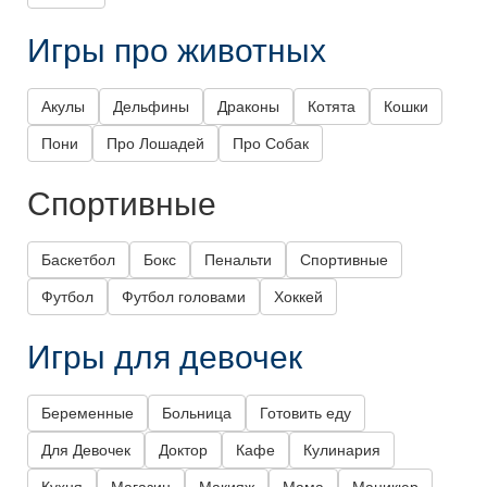
Игры про животных
Акулы
Дельфины
Драконы
Котята
Кошки
Пони
Про Лошадей
Про Собак
Спортивные
Баскетбол
Бокс
Пенальти
Спортивные
Футбол
Футбол головами
Хоккей
Игры для девочек
Беременные
Больница
Готовить еду
Для Девочек
Доктор
Кафе
Кулинария