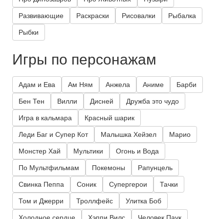
Развивающие
Раскраски
Рисовалки
Рыбалка
Рыбки
Игры по персонажам
Адам и Ева
Ам Ням
Анжела
Аниме
Барби
Бен Тен
Вилли
Дисней
Дружба это чудо
Игра в кальмара
Красный шарик
Леди Баг и Супер Кот
Малышка Хейзел
Марио
Монстер Хай
Мультики
Огонь и Вода
По Мультфильмам
Покемоны
Рапунцель
Свинка Пеппа
Соник
Супергерои
Тачки
Том и Джерри
Троллфейс
Улитка Боб
Холодное сердце
Хэппи Вилс
Человек Паук