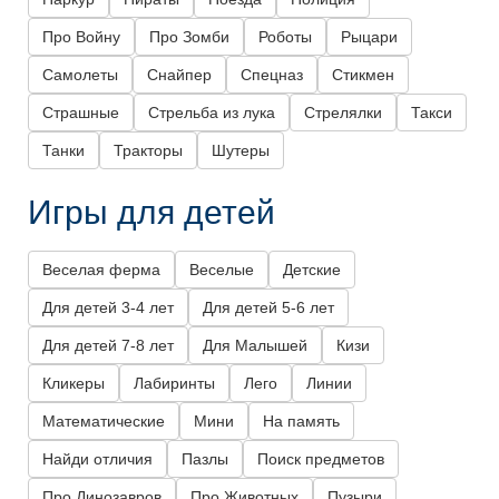
Про Войну
Про Зомби
Роботы
Рыцари
Самолеты
Снайпер
Спецназ
Стикмен
Страшные
Стрельба из лука
Стрелялки
Такси
Танки
Тракторы
Шутеры
Игры для детей
Веселая ферма
Веселые
Детские
Для детей 3-4 лет
Для детей 5-6 лет
Для детей 7-8 лет
Для Малышей
Кизи
Кликеры
Лабиринты
Лего
Линии
Математические
Мини
На память
Найди отличия
Пазлы
Поиск предметов
Про Динозавров
Про Животных
Пузыри