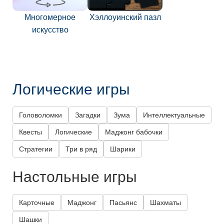
Многомерное
Хэллоуинский пазл
искусство
Логические игры
Головоломки
Загадки
Зума
Интеллектуальные
Квесты
Логические
Маджонг бабочки
Стратегии
Три в ряд
Шарики
Настольные игры
Карточные
Маджонг
Пасьянс
Шахматы
Шашки