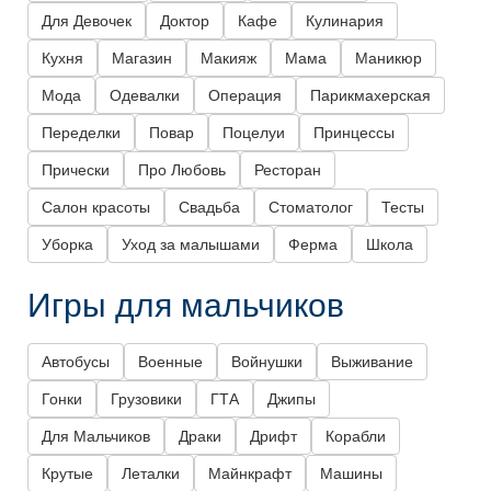
Для Девочек
Доктор
Кафе
Кулинария
Кухня
Магазин
Макияж
Мама
Маникюр
Мода
Одевалки
Операция
Парикмахерская
Переделки
Повар
Поцелуи
Принцессы
Прически
Про Любовь
Ресторан
Салон красоты
Свадьба
Стоматолог
Тесты
Уборка
Уход за малышами
Ферма
Школа
Игры для мальчиков
Автобусы
Военные
Войнушки
Выживание
Гонки
Грузовики
ГТА
Джипы
Для Мальчиков
Драки
Дрифт
Корабли
Крутые
Леталки
Майнкрафт
Машины