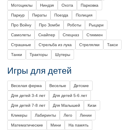
Мотоциклы
Ниндзя
Охота
Парковка
Паркур
Пираты
Поезда
Полиция
Про Войну
Про Зомби
Роботы
Рыцари
Самолеты
Снайпер
Спецназ
Стикмен
Страшные
Стрельба из лука
Стрелялки
Такси
Танки
Тракторы
Шутеры
Игры для детей
Веселая ферма
Веселые
Детские
Для детей 3-4 лет
Для детей 5-6 лет
Для детей 7-8 лет
Для Малышей
Кизи
Кликеры
Лабиринты
Лего
Линии
Математические
Мини
На память