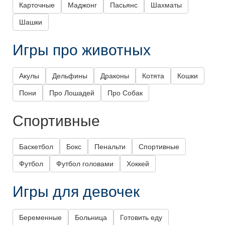
Карточные
Маджонг
Пасьянс
Шахматы
Шашки
Игры про животных
Акулы
Дельфины
Драконы
Котята
Кошки
Пони
Про Лошадей
Про Собак
Спортивные
Баскетбол
Бокс
Пенальти
Спортивные
Футбол
Футбол головами
Хоккей
Игры для девочек
Беременные
Больница
Готовить еду