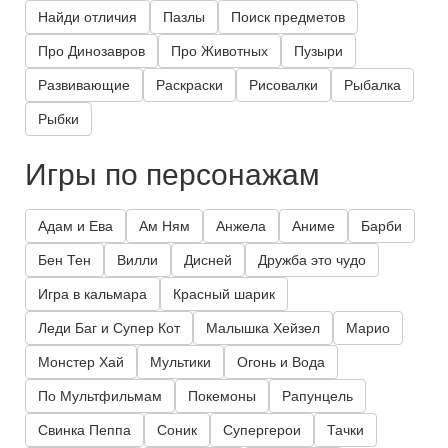
Найди отличия
Пазлы
Поиск предметов
Про Динозавров
Про Животных
Пузыри
Развивающие
Раскраски
Рисовалки
Рыбалка
Рыбки
Игры по персонажам
Адам и Ева
Ам Ням
Анжела
Аниме
Барби
Бен Тен
Вилли
Дисней
Дружба это чудо
Игра в кальмара
Красный шарик
Леди Баг и Супер Кот
Малышка Хейзел
Марио
Монстер Хай
Мультики
Огонь и Вода
По Мультфильмам
Покемоны
Рапунцель
Свинка Пеппа
Соник
Супергерои
Тачки