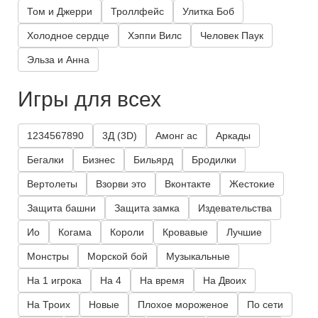
Том и Джерри
Троллфейс
Улитка Боб
Холодное сердце
Хэппи Вилс
Человек Паук
Эльза и Анна
Игры для всех
1234567890
3Д (3D)
Амонг ас
Аркады
Бегалки
Бизнес
Бильярд
Бродилки
Вертолеты
Взорви это
Вконтакте
Жестокие
Защита башни
Защита замка
Издевательства
Ио
Когама
Короли
Кровавые
Лучшие
Монстры
Морской бой
Музыкальные
На 1 игрока
На 4
На время
На Двоих
На Троих
Новые
Плохое мороженое
По сети