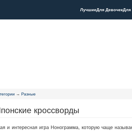
Лучшие
Для Девочек
Для
тегории
→
Разные
Японские кроссворды
я и интересная игра Нонограмма, которую чаще называют