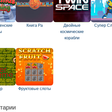
енские
Книга Ра
Двойные
Супер С
ы
космические
корабли
ер
Фруктовые слоты
тарии