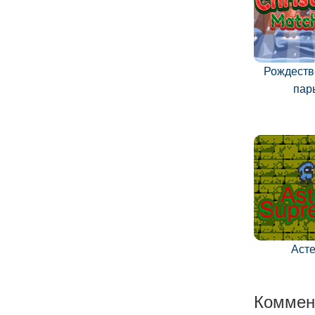
Рождеств
пар
Аст
Коммен