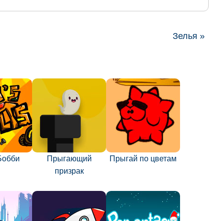
Зелья »
Бобби
Прыгающий
Прыгай по цветам
призрак