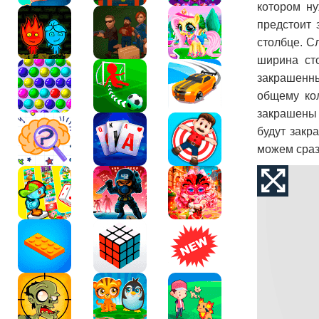
котором ну
предстоит 
столбце. С
ширина ст
закрашенны
общему кол
закрашены 
будут закр
можем сраз