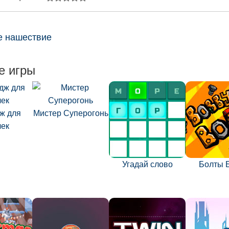
е нашествие
е игры
ж для
Мистер Суперогонь
чек
Угадай слово
Болты 