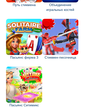
Путь стикмена
Объединение
игральных костей
Пасьянс ферма 3
Стикмен-песочница
Пасьянс Ситимикс