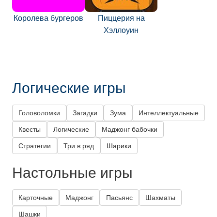
Королева бургеров
Пиццерия на
Хэллоуин
Логические игры
Головоломки
Загадки
Зума
Интеллектуальные
Квесты
Логические
Маджонг бабочки
Стратегии
Три в ряд
Шарики
Настольные игры
Карточные
Маджонг
Пасьянс
Шахматы
Шашки