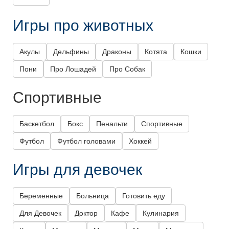
Игры про животных
Акулы
Дельфины
Драконы
Котята
Кошки
Пони
Про Лошадей
Про Собак
Спортивные
Баскетбол
Бокс
Пенальти
Спортивные
Футбол
Футбол головами
Хоккей
Игры для девочек
Беременные
Больница
Готовить еду
Для Девочек
Доктор
Кафе
Кулинария