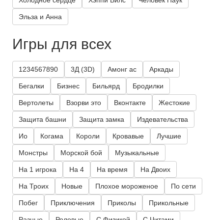
Холодное сердце
Хэппи Вилс
Человек Паук
Эльза и Анна
Игры для всех
1234567890
3Д (3D)
Амонг ас
Аркады
Бегалки
Бизнес
Бильярд
Бродилки
Вертолеты
Взорви это
Вконтакте
Жестокие
Защита башни
Защита замка
Издевательства
Ио
Когама
Короли
Кровавые
Лучшие
Монстры
Морской бой
Музыкальные
На 1 игрока
На 4
На время
На Двоих
На Троих
Новые
Плохое мороженое
По сети
Побег
Приключения
Приколы
Прикольные
Разные
Ролевые
С Физикой
С Читами