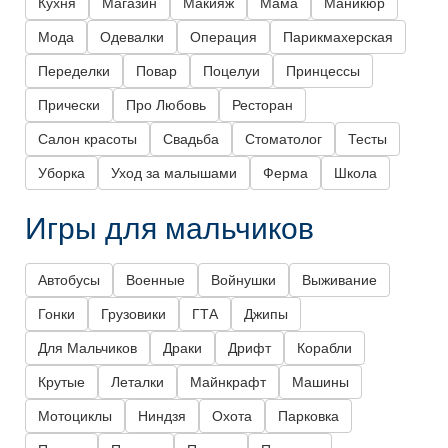
Кухня
Магазин
Макияж
Мама
Маникюр
Мода
Одевалки
Операция
Парикмахерская
Переделки
Повар
Поцелуи
Принцессы
Прически
Про Любовь
Ресторан
Салон красоты
Свадьба
Стоматолог
Тесты
Уборка
Уход за малышами
Ферма
Школа
Игры для мальчиков
Автобусы
Военные
Войнушки
Выживание
Гонки
Грузовики
ГТА
Джипы
Для Мальчиков
Драки
Дрифт
Корабли
Крутые
Леталки
Майнкрафт
Машины
Мотоциклы
Ниндзя
Охота
Парковка