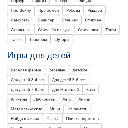
Паркур
Пираты
Поезда
Полиция
Про Войну
Про Зомби
Роботы
Рыцари
Самолеты
Снайпер
Спецназ
Стикмен
Страшные
Стрельба из лука
Стрелялки
Такси
Танки
Тракторы
Шутеры
Игры для детей
Веселая ферма
Веселые
Детские
Для детей 3-4 лет
Для детей 5-6 лет
Для детей 7-8 лет
Для Малышей
Кизи
Кликеры
Лабиринты
Лего
Линии
Математические
Мини
На память
Найди отличия
Пазлы
Поиск предметов