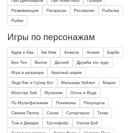
Про Динозавров
Про Животных
Пузыри
Развивающие
Раскраски
Рисовалки
Рыбалка
Рыбки
Игры по персонажам
Адам и Ева
Ам Ням
Анжела
Аниме
Барби
Бен Тен
Вилли
Дисней
Дружба это чудо
Игра в кальмара
Красный шарик
Леди Баг и Супер Кот
Малышка Хейзел
Марио
Монстер Хай
Мультики
Огонь и Вода
По Мультфильмам
Покемоны
Рапунцель
Свинка Пеппа
Соник
Супергерои
Тачки
Том и Джерри
Троллфейс
Улитка Боб