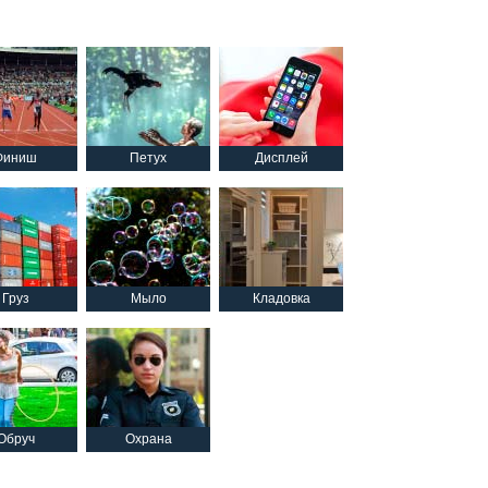
Финиш
Петух
Дисплей
Груз
Мыло
Кладовка
Обруч
Охрана