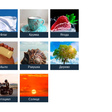
Флаг
Кружка
Ягода
Мыло
Ракушка
Дерево
тоцикл
Солнце