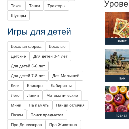
Урове
Такси
Танки
Тракторы
Шутеры
Игры для детей
Валет
Веселая ферма
Веселые
Детские
Для детей 3-4 лет
Для детей 5-6 лет
Для детей 7-8 лет
Для Малышей
Танк
Кизи
Кликеры
Лабиринты
Лего
Линии
Математические
Мини
На память
Найди отличия
Пазлы
Поиск предметов
Гранат
Про Динозавров
Про Животных