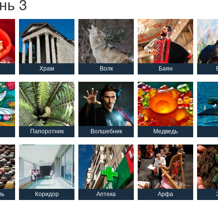
нь 3
Храм
Волк
Баян
Папоротник
Волшебник
Медведь
ль
Коридор
Аптека
Арфа