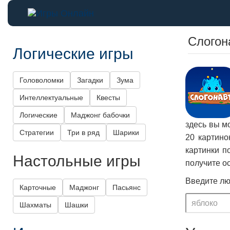
Слогон
Логические игры
Головоломки
Загадки
Зума
Интеллектуальные
Квесты
Логические
Маджонг бабочки
здесь вы м
Стратегии
Три в ряд
Шарики
20 картино
картинки п
Настольные игры
получите о
Введите лю
Карточные
Маджонг
Пасьянс
Шахматы
Шашки