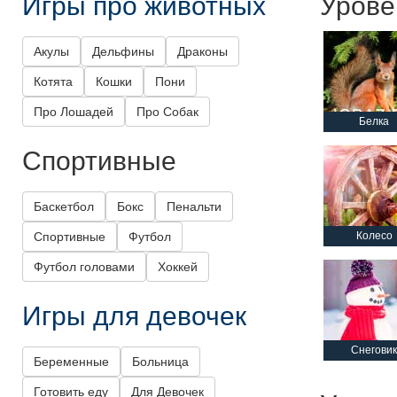
Игры про животных
Урове
Акулы
Дельфины
Драконы
Котята
Кошки
Пони
Про Лошадей
Про Собак
Белка
Спортивные
Баскетбол
Бокс
Пенальти
Спортивные
Футбол
Колесо
Футбол головами
Хоккей
Игры для девочек
Снеговик
Беременные
Больница
Готовить еду
Для Девочек