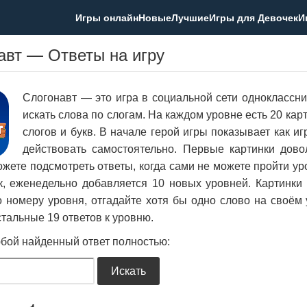
Игры онлайн
Новые
Лучшие
Игры для Девочек
И
авт — Ответы на игру
Слогонавт — это игра в социальной сети одноклассник
искать слова по слогам. На каждом уровне есть 20 кар
слогов и букв. В начале герой игры показывает как и
действовать самостоятельно. Первые картинки дово
ожете подсмотреть ответы, когда сами не можете пройти ур
к, еженедельно добавляется 10 новых уровней. Картинки 
о номеру уровня, отгадайте хотя бы одно слово на своём 
стальные 19 ответов к уровню.
бой найденный ответ полностью: