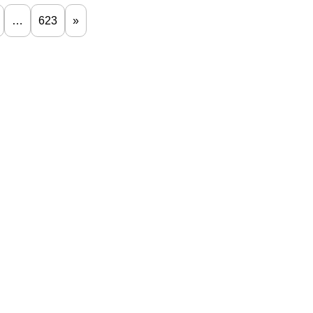
…
623
»