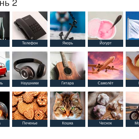
нь 2
Телефон
Якорь
Йогурт
ль
Наушники
Гитара
Самолёт
а
Печенье
Кошка
Чеснок
Мо