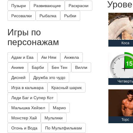
Урове
Пузыри
Развивающие
Раскраски
Рисовалки
Рыбалка
Рыбки
Игры по
персонажам
Коса
Адам и Ева
Ам Ням
Анжела
Аниме
Барби
Бен Тен
Вилли
Дисней
Дружба это чудо
Четверт
Игра в кальмара
Красный шарик
Леди Баг и Супер Кот
Малышка Хейзел
Марио
Монстер Хай
Мультики
Торс
Огонь и Вода
По Мультфильмам