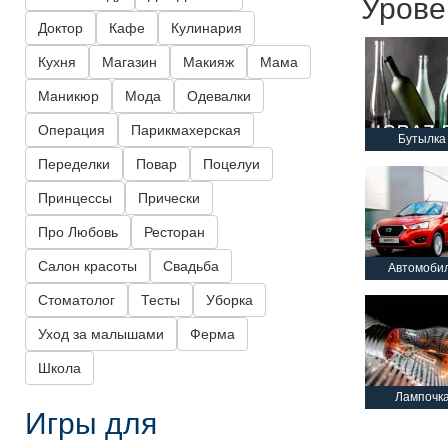
Урове
Доктор
Кафе
Кулинария
Кухня
Магазин
Макияж
Мама
Маникюр
Мода
Одевалки
Операция
Парикмахерская
Бутылка
Переделки
Повар
Поцелуи
Принцессы
Прически
Про Любовь
Ресторан
Салон красоты
Свадьба
Автомоби
Стоматолог
Тесты
Уборка
Уход за малышами
Ферма
Школа
Лампочк
Игры для