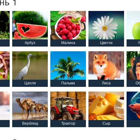
нь 1
Арбуз
Малина
Цветок
Цапля
Пальма
Лиса
Об
Верблюд
Трактор
Сыр