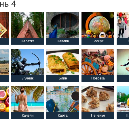
нь 4
Палатка
Павлин
Глобус
Лучник
Блин
Повозка
Качели
Карта
Печенье
П