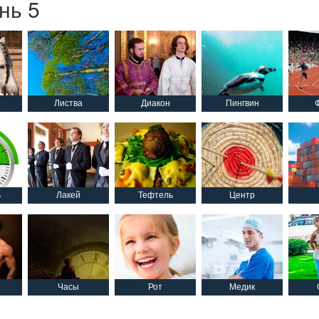
нь 5
Листва
Диакон
Пингвин
ь
Лакей
Тефтель
Центр
Часы
Рот
Медик