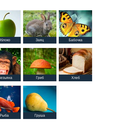
Яблоко
Заяц
Бабочка
езьяна
Гриб
Хлеб
Рыба
Груша