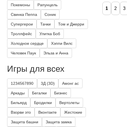
Покемоны
Рапунцель
1
2
3
Свинка Пеппа
Соник
Супергерои
Тачки
Том и Джерри
Троллфейс
Улитка Боб
Холодное сердце
Хэппи Вилс
Человек Паук
Эльза и Анна
Игры для всех
1234567890
3Д (3D)
Амонг ас
Аркады
Бегалки
Бизнес
Бильярд
Бродилки
Вертолеты
Взорви это
Вконтакте
Жестокие
Защита башни
Защита замка