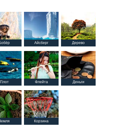
Бобёр
Айсберг
Дерево
Плот
Флейта
Деньги
Земля
Корзина