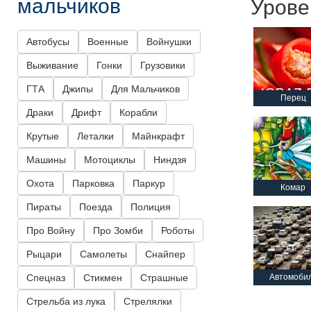
мальчиков
Урове
Автобусы
Военные
Войнушки
Выживание
Гонки
Грузовики
ГТА
Джипы
Для Мальчиков
Перец
Драки
Дрифт
Корабли
Крутые
Леталки
Майнкрафт
Машины
Мотоциклы
Ниндзя
Охота
Парковка
Паркур
Комар
Пираты
Поезда
Полиция
Про Войну
Про Зомби
Роботы
Рыцари
Самолеты
Снайпер
Спецназ
Стикмен
Страшные
Автомоби
Стрельба из лука
Стрелялки