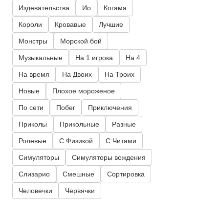
Издевательства
Ио
Когама
Короли
Кровавые
Лучшие
Монстры
Морской бой
Музыкальные
На 1 игрока
На 4
На время
На Двоих
На Троих
Новые
Плохое мороженое
По сети
Побег
Приключения
Приколы
Прикольные
Разные
Ролевые
С Физикой
С Читами
Симуляторы
Симуляторы вождения
Слизарио
Смешные
Сортировка
Человечки
Червячки