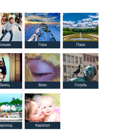
Коньки
Гора
Парк
Танец
Веко
Голубь
ароход
Карапуз