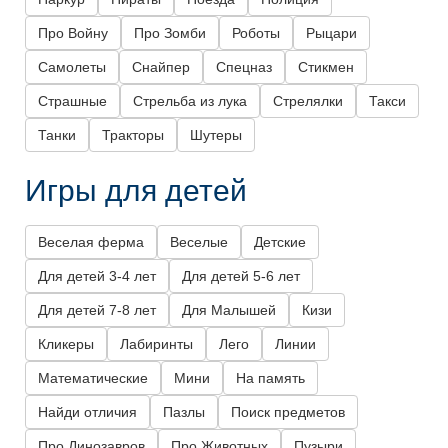
Про Войну
Про Зомби
Роботы
Рыцари
Самолеты
Снайпер
Спецназ
Стикмен
Страшные
Стрельба из лука
Стрелялки
Такси
Танки
Тракторы
Шутеры
Игры для детей
Веселая ферма
Веселые
Детские
Для детей 3-4 лет
Для детей 5-6 лет
Для детей 7-8 лет
Для Малышей
Кизи
Кликеры
Лабиринты
Лего
Линии
Математические
Мини
На память
Найди отличия
Пазлы
Поиск предметов
Про Динозавров
Про Животных
Пузыри