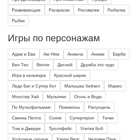
Развивающие
Раскраски
Рисовалки
Рыбалка
Рыбки
Игры по персонажам
Адам и Ева
Ам Ням
Анжела
Аниме
Барби
Бен Тен
Вилли
Дисней
Дружба это чудо
Игра в кальмара
Красный шарик
Леди Баг и Супер Кот
Малышка Хейзел
Марио
Монстер Хай
Мультики
Огонь и Вода
По Мультфильмам
Покемоны
Рапунцель
Свинка Пеппа
Соник
Супергерои
Тачки
Том и Джерри
Троллфейс
Улитка Боб
Холодное сердце
Хэппи Вилс
Человек Паук