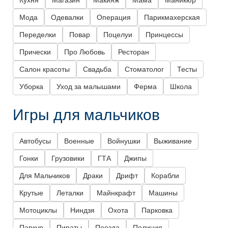
Кухня
Магазин
Макияж
Мама
Маникюр
Мода
Одевалки
Операция
Парикмахерская
Переделки
Повар
Поцелуи
Принцессы
Прически
Про Любовь
Ресторан
Салон красоты
Свадьба
Стоматолог
Тесты
Уборка
Уход за малышами
Ферма
Школа
Игры для мальчиков
Автобусы
Военные
Войнушки
Выживание
Гонки
Грузовики
ГТА
Джипы
Для Мальчиков
Драки
Дрифт
Корабли
Крутые
Леталки
Майнкрафт
Машины
Мотоциклы
Ниндзя
Охота
Парковка
Паркур
Пираты
Поезда
Полиция