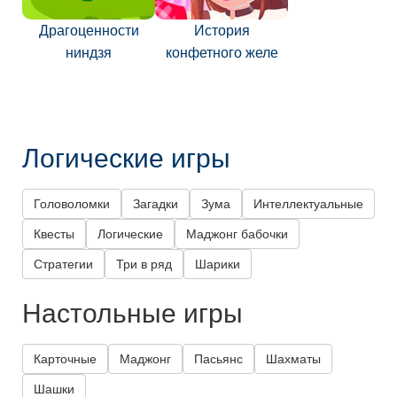
Драгоценности
История
ниндзя
конфетного желе
Логические игры
Головоломки
Загадки
Зума
Интеллектуальные
Квесты
Логические
Маджонг бабочки
Стратегии
Три в ряд
Шарики
Настольные игры
Карточные
Маджонг
Пасьянс
Шахматы
Шашки