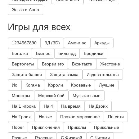
Эльза и Анна
Игры для всех
1234567890
3Д (3D)
Амонг ас
Аркады
Бегалки
Бизнес
Бильярд
Бродилки
Вертолеты
Взорви это
Вконтакте
Жестокие
Защита башни
Защита замка
Издевательства
Ио
Когама
Короли
Кровавые
Лучшие
Монстры
Морской бой
Музыкальные
На 1 игрока
На 4
На время
На Двоих
На Троих
Новые
Плохое мороженое
По сети
Побег
Приключения
Приколы
Прикольные
Разные
Ролевые
С Физикой
С Читами