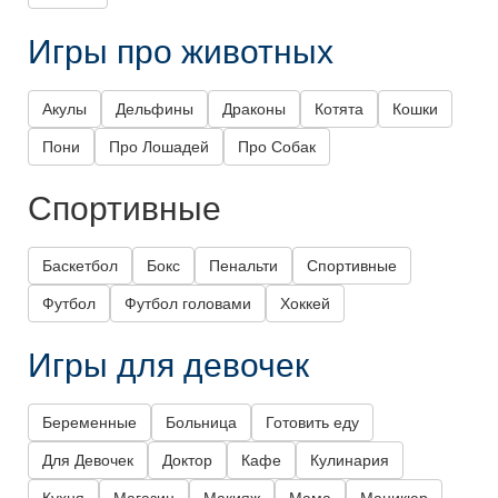
Игры про животных
Акулы
Дельфины
Драконы
Котята
Кошки
Пони
Про Лошадей
Про Собак
Спортивные
Баскетбол
Бокс
Пенальти
Спортивные
Футбол
Футбол головами
Хоккей
Игры для девочек
Беременные
Больница
Готовить еду
Для Девочек
Доктор
Кафе
Кулинария