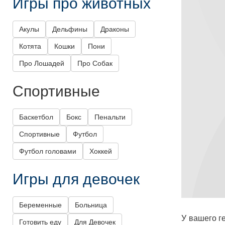
Игры про животных
Акулы
Дельфины
Драконы
Котята
Кошки
Пони
Про Лошадей
Про Собак
Спортивные
Баскетбол
Бокс
Пенальти
Спортивные
Футбол
Футбол головами
Хоккей
Игры для девочек
Беременные
Больница
У вашего г
Готовить еду
Для Девочек