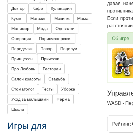
давая нане
Доктор
Кафе
Кулинария
противника
Если проти
Кухня
Магазин
Макияж
Мама
расстоянии
Маникюр
Мода
Одевалки
Об игре
Операция
Парикмахерская
Переделки
Повар
Поцелуи
Принцессы
Прически
Про Любовь
Ресторан
Салон красоты
Свадьба
Стоматолог
Тесты
Уборка
Управл
Уход за малышами
Ферма
WASD - Пе
Школа
Игры для
Рейтинг: 