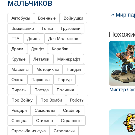
мальчиков
« Мир па
Автобусы
Военные
Войнушки
Выживание
Гонки
Грузовики
Похожи
ГТА
Джипы
Для Мальчиков
Драки
Дрифт
Корабли
Крутые
Леталки
Майнкрафт
Машины
Мотоциклы
Ниндзя
Охота
Парковка
Паркур
Мистер Су
Пираты
Поезда
Полиция
Про Войну
Про Зомби
Роботы
Рыцари
Самолеты
Снайпер
Спецназ
Стикмен
Страшные
Стрельба из лука
Стрелялки