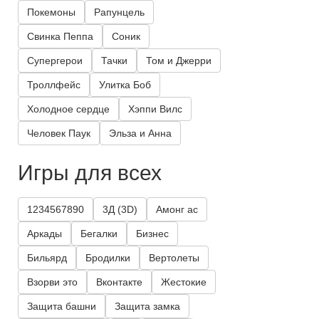
Покемоны
Рапунцель
Свинка Пеппа
Соник
Супергерои
Тачки
Том и Джерри
Троллфейс
Улитка Боб
Холодное сердце
Хэппи Вилс
Человек Паук
Эльза и Анна
Игры для всех
1234567890
3Д (3D)
Амонг ас
Аркады
Бегалки
Бизнес
Бильярд
Бродилки
Вертолеты
Взорви это
Вконтакте
Жестокие
Защита башни
Защита замка