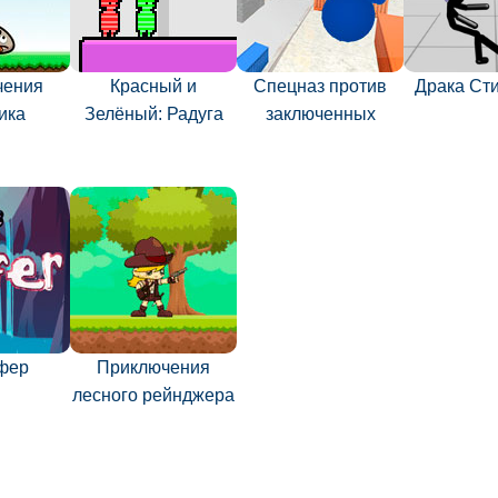
чения
Красный и
Спецназ против
Драка Ст
ика
Зелёный: Радуга
заключенных
фер
Приключения
лесного рейнджера