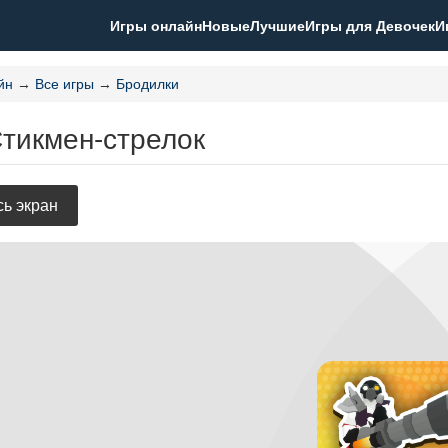
Игры онлайн
Новые
Лучшие
Игры для Девочек
И
йн
→
Все игры
→
Бродилки
Стикмен-стрелок
ь экран