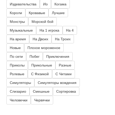
Издевательства
Ио
Когама
Короли
Кровавые
Лучшие
Монстры
Морской бой
Музыкальные
На 1 игрока
На 4
На время
На Двоих
На Троих
Новые
Плохое мороженое
По сети
Побег
Приключения
Приколы
Прикольные
Разные
Ролевые
С Физикой
С Читами
Симуляторы
Симуляторы вождения
Слизарио
Смешные
Сортировка
Человечки
Червячки