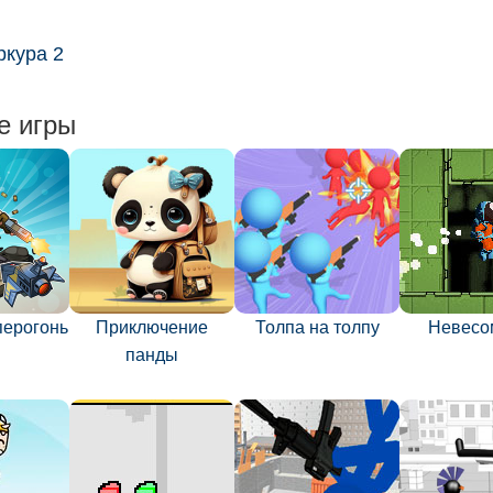
ркура 2
е игры
перогонь
Приключение
Толпа на толпу
Невесо
панды