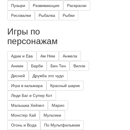
Пузыри
Развивающие
Раскраски
Рисовалки
Рыбалка
Рыбки
Игры по
персонажам
Адам и Ева
Ам Ням
Анжела
Аниме
Барби
Бен Тен
Вилли
Дисней
Дружба это чудо
Игра в кальмара
Красный шарик
Леди Баг и Супер Кот
Малышка Хейзел
Марио
Монстер Хай
Мультики
Огонь и Вода
По Мультфильмам