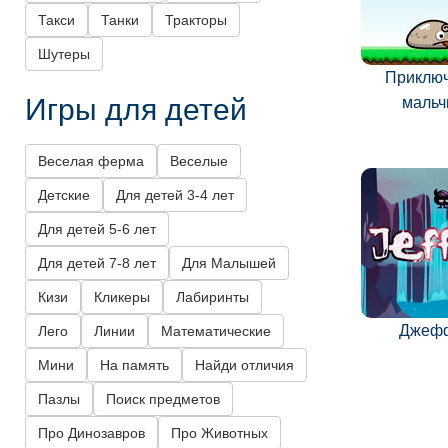
Такси
Танки
Тракторы
Шутеры
Приклю
Игры для детей
мальч
Веселая ферма
Веселые
Детские
Для детей 3-4 лет
Для детей 5-6 лет
Для детей 7-8 лет
Для Малышей
Кизи
Кликеры
Лабиринты
Джеф
Лего
Линии
Математические
Мини
На память
Найди отличия
Пазлы
Поиск предметов
Про Динозавров
Про Животных