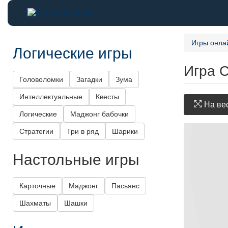
Игры онла
Логические игры
Игра 
Головоломки
Загадки
Зума
Интеллектуальные
Квесты
На вес
Логические
Маджонг бабочки
Стратегии
Три в ряд
Шарики
Настольные игры
Карточные
Маджонг
Пасьянс
Шахматы
Шашки