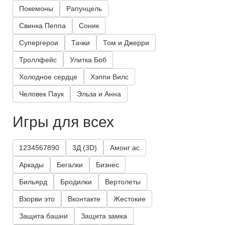
Покемоны
Рапунцель
Свинка Пеппа
Соник
Супергерои
Тачки
Том и Джерри
Троллфейс
Улитка Боб
Холодное сердце
Хэппи Вилс
Человек Паук
Эльза и Анна
Игры для всех
1234567890
3Д (3D)
Амонг ас
Аркады
Бегалки
Бизнес
Бильярд
Бродилки
Вертолеты
Взорви это
Вконтакте
Жестокие
Защита башни
Защита замка