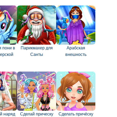
 пони в
Парикмахер для
Арабская
ерской
Санты
внешность
й наряд
Сделай прическу
Сделать причёску