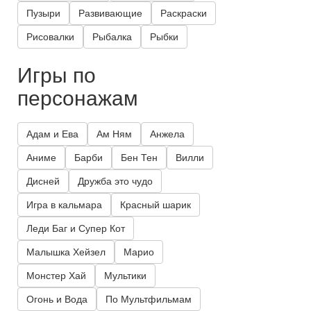
Пузыри
Развивающие
Раскраски
Рисовалки
Рыбалка
Рыбки
Игры по
персонажам
Адам и Ева
Ам Ням
Анжела
Аниме
Барби
Бен Тен
Вилли
Дисней
Дружба это чудо
Игра в кальмара
Красный шарик
Леди Баг и Супер Кот
Малышка Хейзел
Марио
Монстер Хай
Мультики
Огонь и Вода
По Мультфильмам