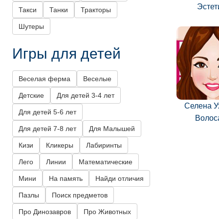
Эстет
Такси
Танки
Тракторы
Шутеры
Игры для детей
Веселая ферма
Веселые
Детские
Для детей 3-4 лет
Селена У
Для детей 5-6 лет
Волос
Для детей 7-8 лет
Для Малышей
Кизи
Кликеры
Лабиринты
Лего
Линии
Математические
Мини
На память
Найди отличия
Пазлы
Поиск предметов
Про Динозавров
Про Животных