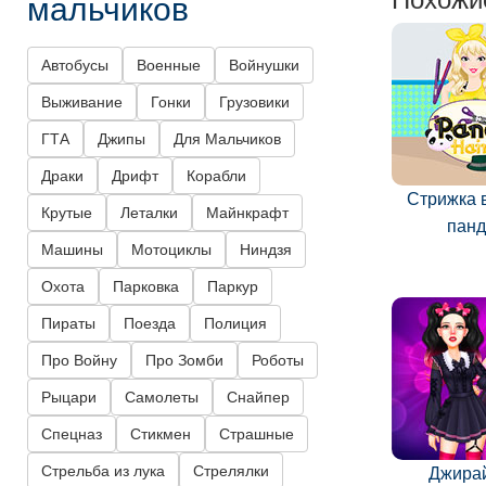
мальчиков
Автобусы
Военные
Войнушки
Выживание
Гонки
Грузовики
ГТА
Джипы
Для Мальчиков
Драки
Дрифт
Корабли
Стрижка 
Крутые
Леталки
Майнкрафт
пан
Машины
Мотоциклы
Ниндзя
Охота
Парковка
Паркур
Пираты
Поезда
Полиция
Про Войну
Про Зомби
Роботы
Рыцари
Самолеты
Снайпер
Спецназ
Стикмен
Страшные
Стрельба из лука
Стрелялки
Джира