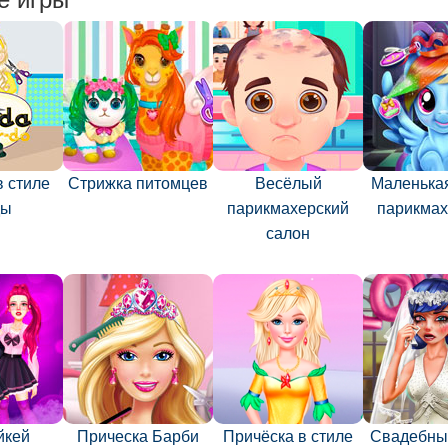
в стиле
Стрижка питомцев
Весёлый
Маленькая
ды
парикмахерский
парикмах
салон
йкей
Прическа Барби
Причёска в стиле
Свадебны