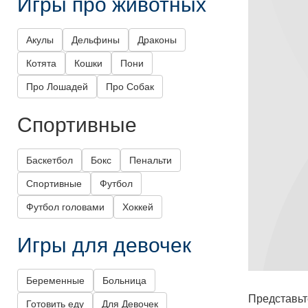
Игры про животных
Акулы
Дельфины
Драконы
Котята
Кошки
Пони
Про Лошадей
Про Собак
Спортивные
Баскетбол
Бокс
Пенальти
Спортивные
Футбол
Футбол головами
Хоккей
Игры для девочек
Беременные
Больница
Представьт
Готовить еду
Для Девочек