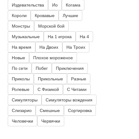
Издевательства
Ио
Когама
Короли
Кровавые
Лучшие
Монстры
Морской бой
Музыкальные
На 1 игрока
На 4
На время
На Двоих
На Троих
Новые
Плохое мороженое
По сети
Побег
Приключения
Приколы
Прикольные
Разные
Ролевые
С Физикой
С Читами
Симуляторы
Симуляторы вождения
Слизарио
Смешные
Сортировка
Человечки
Червячки