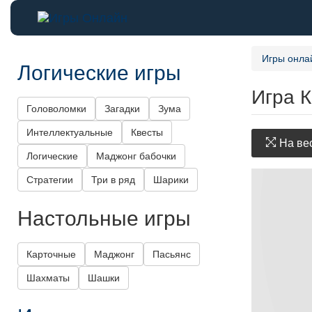
Игры онла
Логические игры
Игра 
Головоломки
Загадки
Зума
Интеллектуальные
Квесты
На вес
Логические
Маджонг бабочки
Стратегии
Три в ряд
Шарики
Настольные игры
Карточные
Маджонг
Пасьянс
Шахматы
Шашки