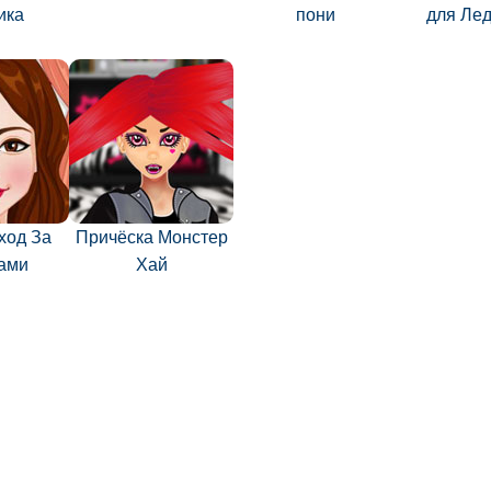
ика
пони
для Лед
ход За
Причёска Монстер
ами
Хай