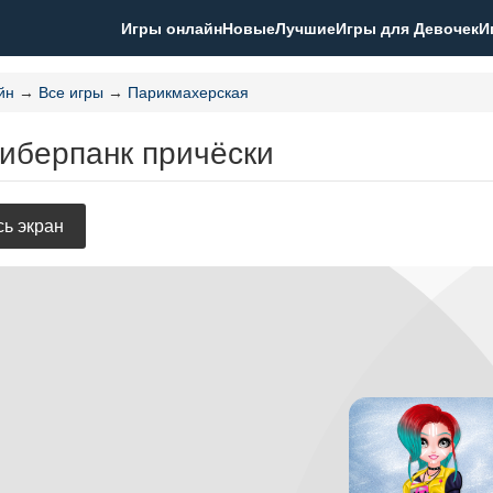
Игры онлайн
Новые
Лучшие
Игры для Девочек
И
йн
→
Все игры
→
Парикмахерская
Киберпанк причёски
ь экран