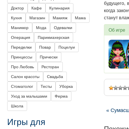
будущего, 
Доктор
Кафе
Кулинария
когда зако
станут вла
Кухня
Магазин
Макияж
Мама
Маникюр
Мода
Одевалки
Об игре
Операция
Парикмахерская
Переделки
Повар
Поцелуи
Принцессы
Прически
Про Любовь
Ресторан
Салон красоты
Свадьба
Стоматолог
Тесты
Уборка
Уход за малышами
Ферма
Школа
« Сумасш
Игры для
Похожи