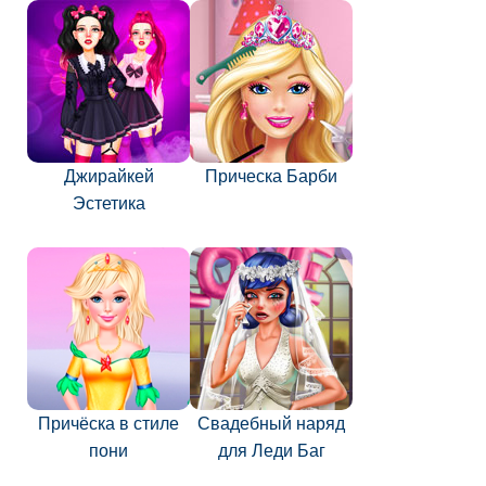
Джирайкей
Прическа Барби
Эстетика
Причёска в стиле
Свадебный наряд
пони
для Леди Баг