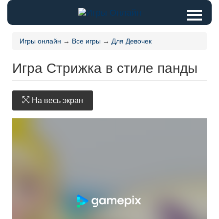
Игры онлайн
→
Все игры
→
Для Девочек
Игра Стрижка в стиле панды
На весь экран