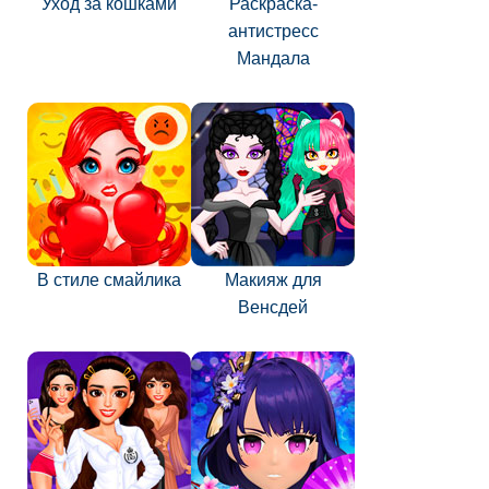
Уход за кошками
Раскраска-
антистресс
Мандала
В стиле смайлика
Макияж для
Венсдей