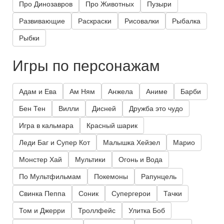
Про Динозавров
Про Животных
Пузыри
Развивающие
Раскраски
Рисовалки
Рыбалка
Рыбки
Игры по персонажам
Адам и Ева
Ам Ням
Анжела
Аниме
Барби
Бен Тен
Вилли
Дисней
Дружба это чудо
Игра в кальмара
Красный шарик
Леди Баг и Супер Кот
Малышка Хейзел
Марио
Монстер Хай
Мультики
Огонь и Вода
По Мультфильмам
Покемоны
Рапунцель
Свинка Пеппа
Соник
Супергерои
Тачки
Том и Джерри
Троллфейс
Улитка Боб