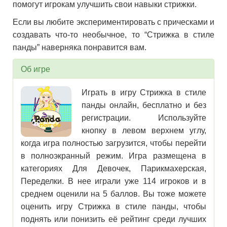
помогут игрокам улучшить свои навыки стрижки.
Если вы любите экспериментировать с прическами и
создавать что-то необычное, то “Стрижка в стиле
панды” наверняка понравится вам.
Об игре
Играть в игру Стрижка в стиле
панды онлайн, бесплатно и без
регистрации. Используйте
кнопку в левом верхнем углу,
когда игра полностью загрузится, чтобы перейти
в полноэкранный режим. Игра размещена в
категориях Для Девочек, Парикмахерская,
Переделки. В нее играли уже 114 игроков и в
среднем оценили на 5 баллов. Вы тоже можете
оценить игру Стрижка в стиле панды, чтобы
поднять или понизить её рейтинг среди лучших