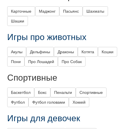
Карточные
Маджонг
Пасьянс
Шахматы
Шашки
Игры про животных
Акулы
Дельфины
Драконы
Котята
Кошки
Пони
Про Лошадей
Про Собак
Спортивные
Баскетбол
Бокс
Пенальти
Спортивные
Футбол
Футбол головами
Хоккей
Игры для девочек