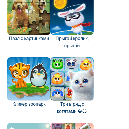
Пазл с картинками
Прыгай кролик,
прыгай
Кликер зоопарк
Три в ряд с
котятами 💎🐱