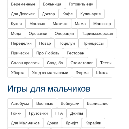
Беременные
Больница
Готовить еду
Для Девочек
Доктор
Кафе
Кулинария
Кухня
Магазин
Макияж
Мама
Маникюр
Мода
Одевалки
Операция
Парикмахерская
Переделки
Повар
Поцелуи
Принцессы
Прически
Про Любовь
Ресторан
Салон красоты
Свадьба
Стоматолог
Тесты
Уборка
Уход за малышами
Ферма
Школа
Игры для мальчиков
Автобусы
Военные
Войнушки
Выживание
Гонки
Грузовики
ГТА
Джипы
Для Мальчиков
Драки
Дрифт
Корабли