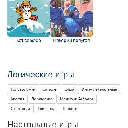
Кот серфер
Накорми попугая
Логические игры
Головоломки
Загадки
Зума
Интеллектуальные
Квесты
Логические
Маджонг бабочки
Стратегии
Три в ряд
Шарики
Настольные игры