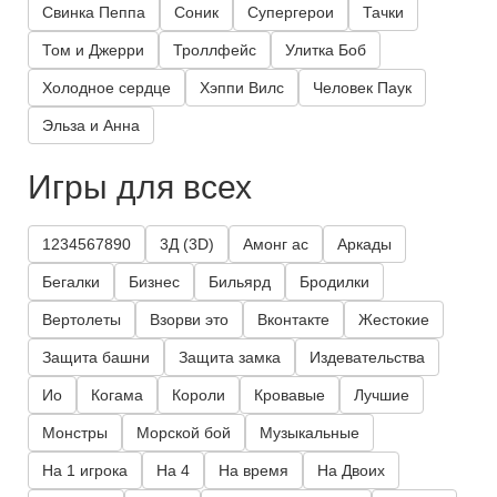
Свинка Пеппа
Соник
Супергерои
Тачки
Том и Джерри
Троллфейс
Улитка Боб
Холодное сердце
Хэппи Вилс
Человек Паук
Эльза и Анна
Игры для всех
1234567890
3Д (3D)
Амонг ас
Аркады
Бегалки
Бизнес
Бильярд
Бродилки
Вертолеты
Взорви это
Вконтакте
Жестокие
Защита башни
Защита замка
Издевательства
Ио
Когама
Короли
Кровавые
Лучшие
Монстры
Морской бой
Музыкальные
На 1 игрока
На 4
На время
На Двоих