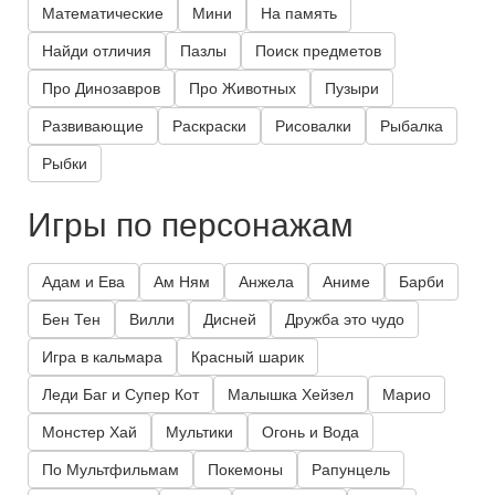
Математические
Мини
На память
Найди отличия
Пазлы
Поиск предметов
Про Динозавров
Про Животных
Пузыри
Развивающие
Раскраски
Рисовалки
Рыбалка
Рыбки
Игры по персонажам
Адам и Ева
Ам Ням
Анжела
Аниме
Барби
Бен Тен
Вилли
Дисней
Дружба это чудо
Игра в кальмара
Красный шарик
Леди Баг и Супер Кот
Малышка Хейзел
Марио
Монстер Хай
Мультики
Огонь и Вода
По Мультфильмам
Покемоны
Рапунцель