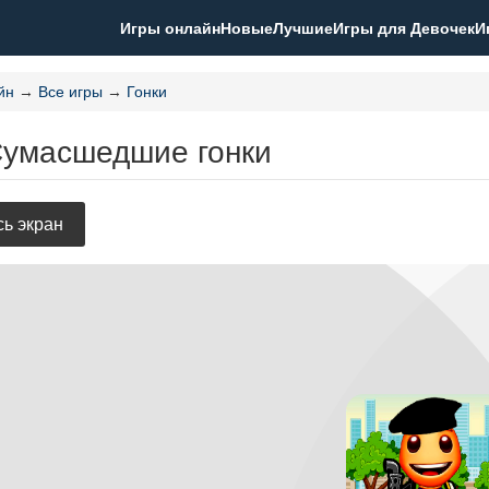
Игры онлайн
Новые
Лучшие
Игры для Девочек
И
йн
→
Все игры
→
Гонки
Сумасшедшие гонки
ь экран