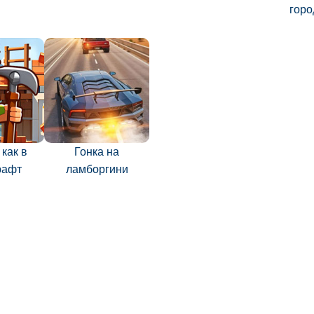
горо
как в
Гонка на
рафт
ламборгини