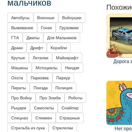
мальчиков
Похожи
Автобусы
Военные
Войнушки
Выживание
Гонки
Грузовики
ГТА
Джипы
Для Мальчиков
Драки
Дрифт
Корабли
Крутые
Леталки
Майнкрафт
Дорога 
Машины
Мотоциклы
Ниндзя
Охота
Парковка
Паркур
Пираты
Поезда
Полиция
Про Войну
Про Зомби
Роботы
Рыцари
Самолеты
Снайпер
Спецназ
Стикмен
Страшные
Стрельба из лука
Стрелялки
Нет пр