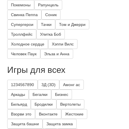
Покемоны
Рапунцель
Свинка Пеппа
Соник
Супергерои
Тачки
Том и Джерри
Троллфейс
Улитка Боб
Холодное сердце
Хэппи Вилс
Человек Паук
Эльза и Анна
Игры для всех
1234567890
3Д (3D)
Амонг ас
Аркады
Бегалки
Бизнес
Бильярд
Бродилки
Вертолеты
Взорви это
Вконтакте
Жестокие
Защита башни
Защита замка