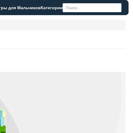
гры для Мальчиков
Категории