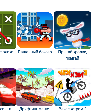
-Нолики
Башенный боксёр
Прыгай кролик,
прыгай
синг в
Дрифтинг мания
Векс экстрим 2