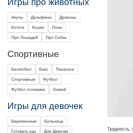
Игры про животных
Акулы
Дельфины
Драконы
Котята
Кошки
Пони
Про Лошадей
Про Собак
Спортивные
Баскетбол
Бокс
Пенальти
Спортивные
Футбол
Футбол головами
Хоккей
Игры для девочек
Беременные
Больница
Трудность 
Готовить еду
Для Девочек