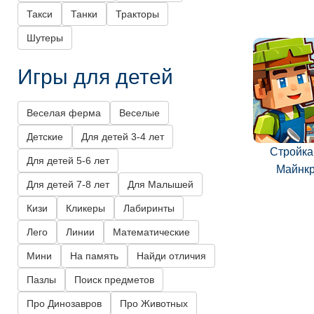
Такси
Танки
Тракторы
Шутеры
Игры для детей
Веселая ферма
Веселые
Детские
Для детей 3-4 лет
Стройка 
Для детей 5-6 лет
Майнк
Для детей 7-8 лет
Для Малышей
Кизи
Кликеры
Лабиринты
Лего
Линии
Математические
Мини
На память
Найди отличия
Пазлы
Поиск предметов
Про Динозавров
Про Животных