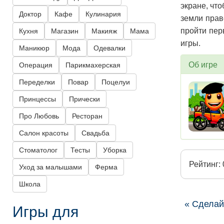
экране, чт
Доктор
Кафе
Кулинария
земли прав
пройти пер
Кухня
Магазин
Макияж
Мама
игры.
Маникюр
Мода
Одевалки
Об игре
Операция
Парикмахерская
Переделки
Повар
Поцелуи
Принцессы
Прически
Про Любовь
Ресторан
Салон красоты
Свадьба
Стоматолог
Тесты
Уборка
Рейтинг: 
Уход за малышами
Ферма
Школа
« Сделай
Игры для