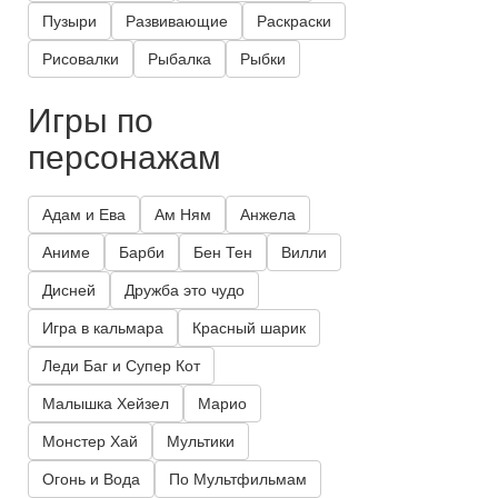
Пузыри
Развивающие
Раскраски
Рисовалки
Рыбалка
Рыбки
Игры по
персонажам
Адам и Ева
Ам Ням
Анжела
Аниме
Барби
Бен Тен
Вилли
Дисней
Дружба это чудо
Игра в кальмара
Красный шарик
Леди Баг и Супер Кот
Малышка Хейзел
Марио
Монстер Хай
Мультики
Огонь и Вода
По Мультфильмам