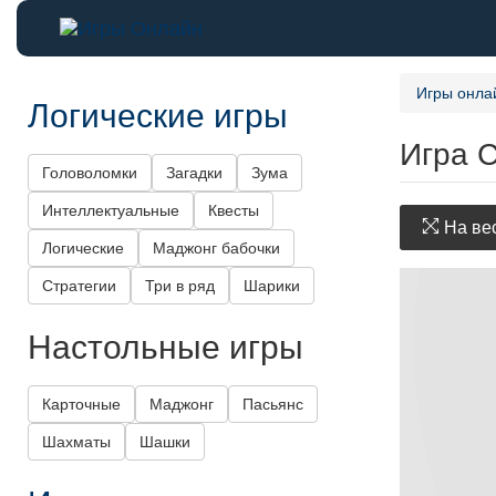
Игры онла
Логические игры
Игра 
Головоломки
Загадки
Зума
Интеллектуальные
Квесты
На вес
Логические
Маджонг бабочки
Стратегии
Три в ряд
Шарики
Настольные игры
Карточные
Маджонг
Пасьянс
Шахматы
Шашки