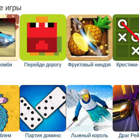
е игры
зомби
Перейди дорогу
Фруктовый ниндзя
Крестики
облем
Партия домино
Лыжный король
Драг Рей