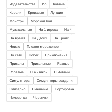
Издевательства
Ио
Когама
Короли
Кровавые
Лучшие
Монстры
Морской бой
Музыкальные
На 1 игрока
На 4
На время
На Двоих
На Троих
Новые
Плохое мороженое
По сети
Побег
Приключения
Приколы
Прикольные
Разные
Ролевые
С Физикой
С Читами
Симуляторы
Симуляторы вождения
Слизарио
Смешные
Сортировка
Человечки
Червячки