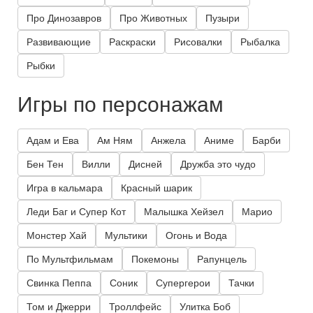
Про Динозавров
Про Животных
Пузыри
Развивающие
Раскраски
Рисовалки
Рыбалка
Рыбки
Игры по персонажам
Адам и Ева
Ам Ням
Анжела
Аниме
Барби
Бен Тен
Вилли
Дисней
Дружба это чудо
Игра в кальмара
Красный шарик
Леди Баг и Супер Кот
Малышка Хейзел
Марио
Монстер Хай
Мультики
Огонь и Вода
По Мультфильмам
Покемоны
Рапунцель
Свинка Пеппа
Соник
Супергерои
Тачки
Том и Джерри
Троллфейс
Улитка Боб