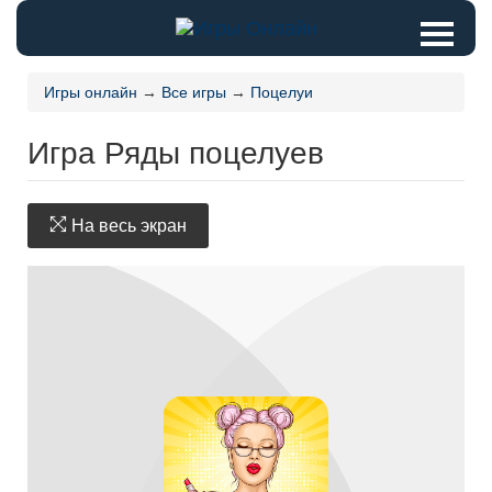
Игры онлайн
→
Все игры
→
Поцелуи
Игра Ряды поцелуев
На весь экран