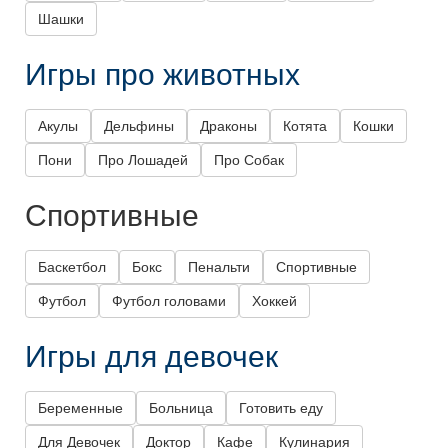
Шашки
Игры про животных
Акулы
Дельфины
Драконы
Котята
Кошки
Пони
Про Лошадей
Про Собак
Спортивные
Баскетбол
Бокс
Пенальти
Спортивные
Футбол
Футбол головами
Хоккей
Игры для девочек
Беременные
Больница
Готовить еду
Для Девочек
Доктор
Кафе
Кулинария