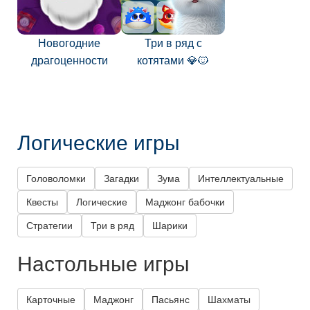
Новогодние
Три в ряд с
драгоценности
котятами 💎🐱
Логические игры
Головоломки
Загадки
Зума
Интеллектуальные
Квесты
Логические
Маджонг бабочки
Стратегии
Три в ряд
Шарики
Настольные игры
Карточные
Маджонг
Пасьянс
Шахматы