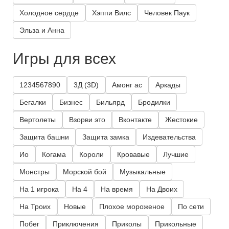
Холодное сердце
Хэппи Вилс
Человек Паук
Эльза и Анна
Игры для всех
1234567890
3Д (3D)
Амонг ас
Аркады
Бегалки
Бизнес
Бильярд
Бродилки
Вертолеты
Взорви это
Вконтакте
Жестокие
Защита башни
Защита замка
Издевательства
Ио
Когама
Короли
Кровавые
Лучшие
Монстры
Морской бой
Музыкальные
На 1 игрока
На 4
На время
На Двоих
На Троих
Новые
Плохое мороженое
По сети
Побег
Приключения
Приколы
Прикольные