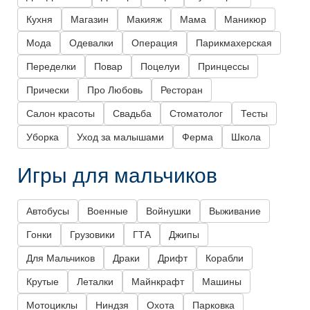
Кухня
Магазин
Макияж
Мама
Маникюр
Мода
Одевалки
Операция
Парикмахерская
Переделки
Повар
Поцелуи
Принцессы
Прически
Про Любовь
Ресторан
Салон красоты
Свадьба
Стоматолог
Тесты
Уборка
Уход за малышами
Ферма
Школа
Игры для мальчиков
Автобусы
Военные
Войнушки
Выживание
Гонки
Грузовики
ГТА
Джипы
Для Мальчиков
Драки
Дрифт
Корабли
Крутые
Леталки
Майнкрафт
Машины
Мотоциклы
Ниндзя
Охота
Парковка