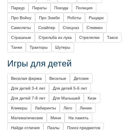
Паркур
Пираты
Поезда
Полиция
Про Войну
Про Зомби
Роботы
Рыцари
Самолеты
Снайпер
Спецназ
Стикмен
Страшные
Стрельба из лука
Стрелялки
Такси
Танки
Тракторы
Шутеры
Игры для детей
Веселая ферма
Веселые
Детские
Для детей 3-4 лет
Для детей 5-6 лет
Для детей 7-8 лет
Для Малышей
Кизи
Кликеры
Лабиринты
Лего
Линии
Математические
Мини
На память
Найди отличия
Пазлы
Поиск предметов