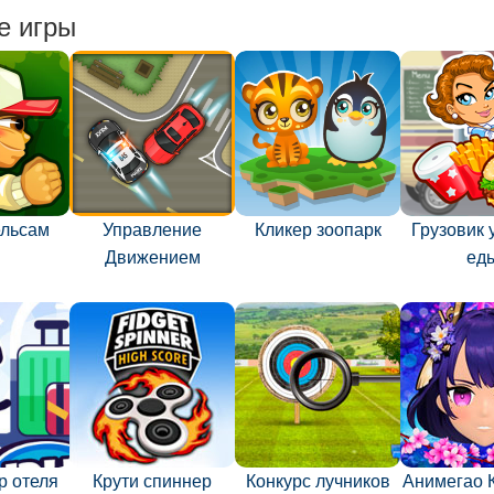
е игры
ельсам
Управление
Кликер зоопарк
Грузовик 
Движением
ед
р отеля
Крути спиннер
Конкурс лучников
Анимегао 