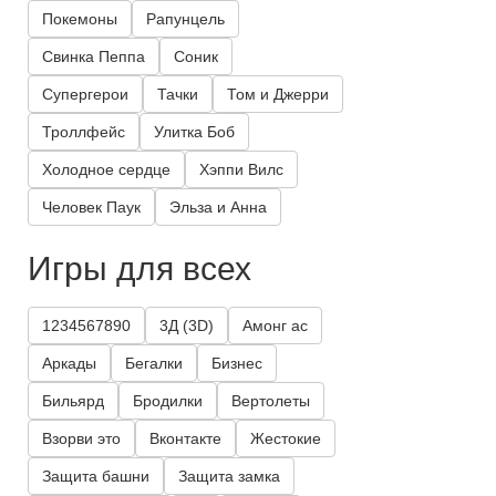
Покемоны
Рапунцель
Свинка Пеппа
Соник
Супергерои
Тачки
Том и Джерри
Троллфейс
Улитка Боб
Холодное сердце
Хэппи Вилс
Человек Паук
Эльза и Анна
Игры для всех
1234567890
3Д (3D)
Амонг ас
Аркады
Бегалки
Бизнес
Бильярд
Бродилки
Вертолеты
Взорви это
Вконтакте
Жестокие
Защита башни
Защита замка