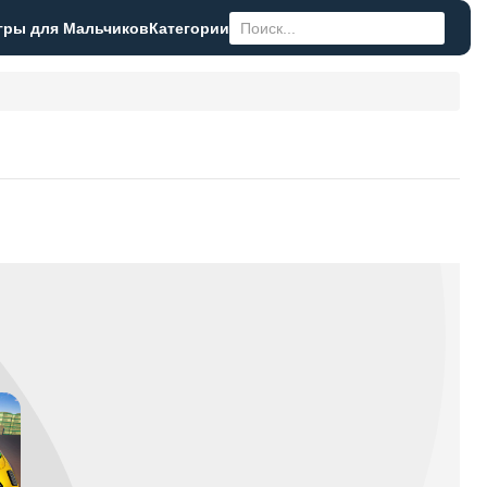
гры для Мальчиков
Категории