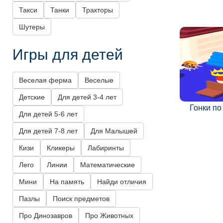
Такси
Танки
Тракторы
Шутеры
Игры для детей
Веселая ферма
Веселые
Детские
Для детей 3-4 лет
Гонки по
Для детей 5-6 лет
Для детей 7-8 лет
Для Малышей
Кизи
Кликеры
Лабиринты
Лего
Линии
Математические
Мини
На память
Найди отличия
Пазлы
Поиск предметов
Про Динозавров
Про Животных