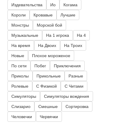
Издевательства
Ио
Когама
Короли
Кровавые
Лучшие
Монстры
Морской бой
Музыкальные
На 1 игрока
На 4
На время
На Двоих
На Троих
Новые
Плохое мороженое
По сети
Побег
Приключения
Приколы
Прикольные
Разные
Ролевые
С Физикой
С Читами
Симуляторы
Симуляторы вождения
Слизарио
Смешные
Сортировка
Человечки
Червячки