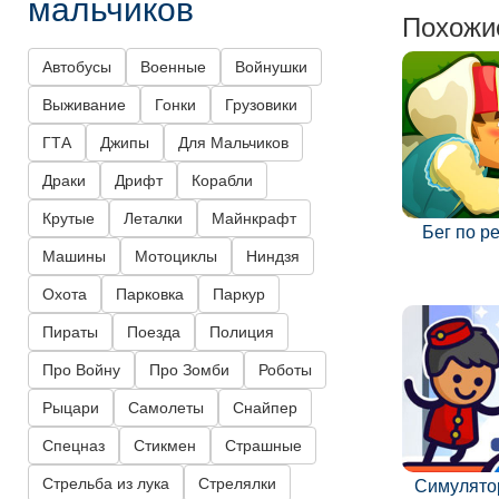
мальчиков
Похожи
Автобусы
Военные
Войнушки
Выживание
Гонки
Грузовики
ГТА
Джипы
Для Мальчиков
Драки
Дрифт
Корабли
Крутые
Леталки
Майнкрафт
Бег по р
Машины
Мотоциклы
Ниндзя
Охота
Парковка
Паркур
Пираты
Поезда
Полиция
Про Войну
Про Зомби
Роботы
Рыцари
Самолеты
Снайпер
Спецназ
Стикмен
Страшные
Стрельба из лука
Стрелялки
Симулято