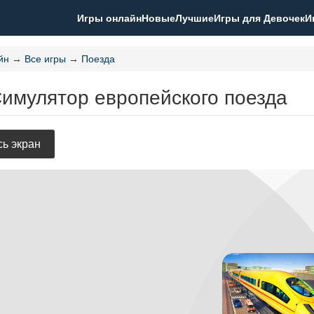
Игры онлайн
Новые
Лучшие
Игры для Девочек
И
йн
→
Все игры
→
Поезда
Симулятор европейского поезда
ь экран