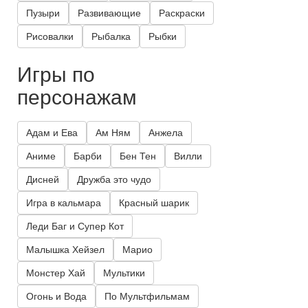
Пузыри
Развивающие
Раскраски
Рисовалки
Рыбалка
Рыбки
Игры по
персонажам
Адам и Ева
Ам Ням
Анжела
Аниме
Барби
Бен Тен
Вилли
Дисней
Дружба это чудо
Игра в кальмара
Красный шарик
Леди Баг и Супер Кот
Малышка Хейзел
Марио
Монстер Хай
Мультики
Огонь и Вода
По Мультфильмам