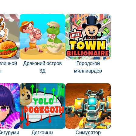
уличной
Драконий остров
Городской
ы
3Д
миллиардер
Кигуруми
Догкоины
Симулятор