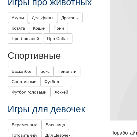
Игры про животных
Акулы
Дельфины
Драконы
Котята
Кошки
Пони
Про Лошадей
Про Собак
Спортивные
Баскетбол
Бокс
Пенальти
Спортивные
Футбол
Футбол головами
Хоккей
Игры для девочек
Беременные
Больница
Поработай
Готовить еду
Для Девочек