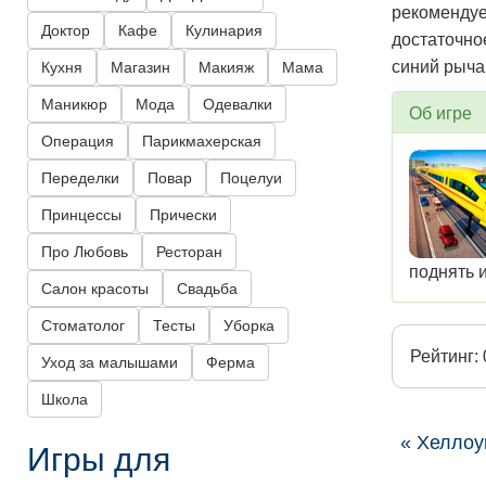
рекомендуе
Доктор
Кафе
Кулинария
достаточно
синий рыча
Кухня
Магазин
Макияж
Мама
Маникюр
Мода
Одевалки
Об игре
Операция
Парикмахерская
Переделки
Повар
Поцелуи
Принцессы
Прически
Про Любовь
Ресторан
поднять и
Салон красоты
Свадьба
Стоматолог
Тесты
Уборка
Рейтинг: 
Уход за малышами
Ферма
Школа
« Хеллоу
Игры для