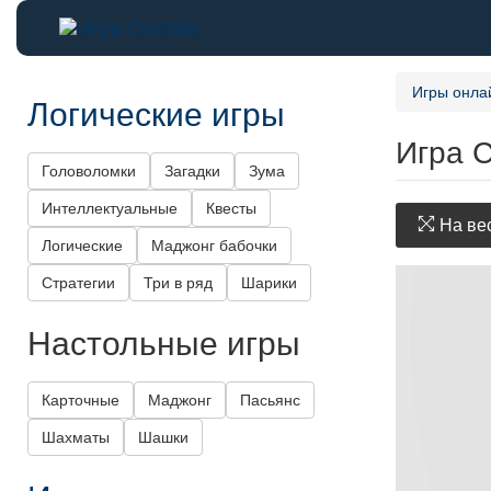
Игры онла
Логические игры
Игра 
Головоломки
Загадки
Зума
Интеллектуальные
Квесты
На вес
Логические
Маджонг бабочки
Стратегии
Три в ряд
Шарики
Настольные игры
Карточные
Маджонг
Пасьянс
Шахматы
Шашки