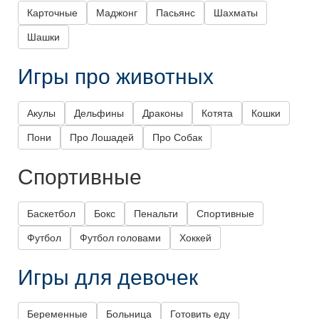
Карточные
Маджонг
Пасьянс
Шахматы
Шашки
Игры про животных
Акулы
Дельфины
Драконы
Котята
Кошки
Пони
Про Лошадей
Про Собак
Спортивные
Баскетбол
Бокс
Пенальти
Спортивные
Футбол
Футбол головами
Хоккей
Игры для девочек
Беременные
Больница
Готовить еду