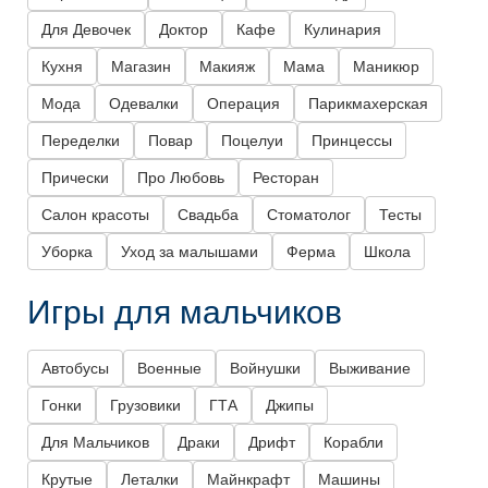
Для Девочек
Доктор
Кафе
Кулинария
Кухня
Магазин
Макияж
Мама
Маникюр
Мода
Одевалки
Операция
Парикмахерская
Переделки
Повар
Поцелуи
Принцессы
Прически
Про Любовь
Ресторан
Салон красоты
Свадьба
Стоматолог
Тесты
Уборка
Уход за малышами
Ферма
Школа
Игры для мальчиков
Автобусы
Военные
Войнушки
Выживание
Гонки
Грузовики
ГТА
Джипы
Для Мальчиков
Драки
Дрифт
Корабли
Крутые
Леталки
Майнкрафт
Машины