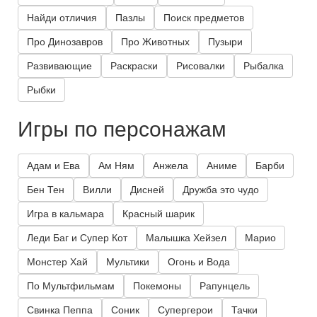
Найди отличия
Пазлы
Поиск предметов
Про Динозавров
Про Животных
Пузыри
Развивающие
Раскраски
Рисовалки
Рыбалка
Рыбки
Игры по персонажам
Адам и Ева
Ам Ням
Анжела
Аниме
Барби
Бен Тен
Вилли
Дисней
Дружба это чудо
Игра в кальмара
Красный шарик
Леди Баг и Супер Кот
Малышка Хейзел
Марио
Монстер Хай
Мультики
Огонь и Вода
По Мультфильмам
Покемоны
Рапунцель
Свинка Пеппа
Соник
Супергерои
Тачки