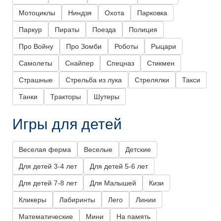
Мотоциклы
Ниндзя
Охота
Парковка
Паркур
Пираты
Поезда
Полиция
Про Войну
Про Зомби
Роботы
Рыцари
Самолеты
Снайпер
Спецназ
Стикмен
Страшные
Стрельба из лука
Стрелялки
Такси
Танки
Тракторы
Шутеры
Игры для детей
Веселая ферма
Веселые
Детские
Для детей 3-4 лет
Для детей 5-6 лет
Для детей 7-8 лет
Для Малышей
Кизи
Кликеры
Лабиринты
Лего
Линии
Математические
Мини
На память