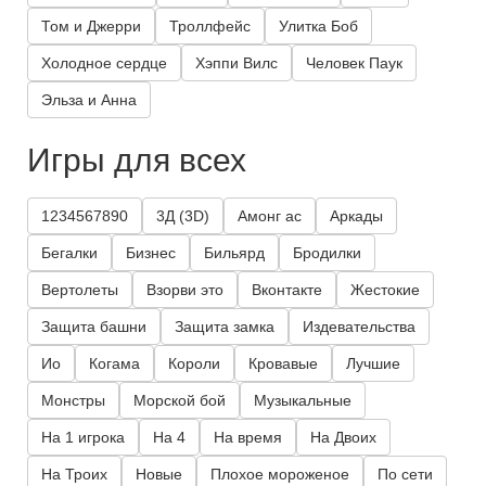
Том и Джерри
Троллфейс
Улитка Боб
Холодное сердце
Хэппи Вилс
Человек Паук
Эльза и Анна
Игры для всех
1234567890
3Д (3D)
Амонг ас
Аркады
Бегалки
Бизнес
Бильярд
Бродилки
Вертолеты
Взорви это
Вконтакте
Жестокие
Защита башни
Защита замка
Издевательства
Ио
Когама
Короли
Кровавые
Лучшие
Монстры
Морской бой
Музыкальные
На 1 игрока
На 4
На время
На Двоих
На Троих
Новые
Плохое мороженое
По сети