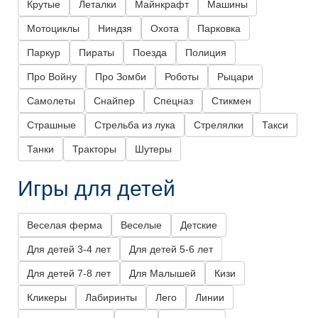
Крутые
Леталки
Майнкрафт
Машины
Мотоциклы
Ниндзя
Охота
Парковка
Паркур
Пираты
Поезда
Полиция
Про Войну
Про Зомби
Роботы
Рыцари
Самолеты
Снайпер
Спецназ
Стикмен
Страшные
Стрельба из лука
Стрелялки
Такси
Танки
Тракторы
Шутеры
Игры для детей
Веселая ферма
Веселые
Детские
Для детей 3-4 лет
Для детей 5-6 лет
Для детей 7-8 лет
Для Малышей
Кизи
Кликеры
Лабиринты
Лего
Линии