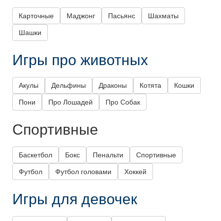
Карточные
Маджонг
Пасьянс
Шахматы
Шашки
Игры про животных
Акулы
Дельфины
Драконы
Котята
Кошки
Пони
Про Лошадей
Про Собак
Спортивные
Баскетбол
Бокс
Пенальти
Спортивные
Футбол
Футбол головами
Хоккей
Игры для девочек