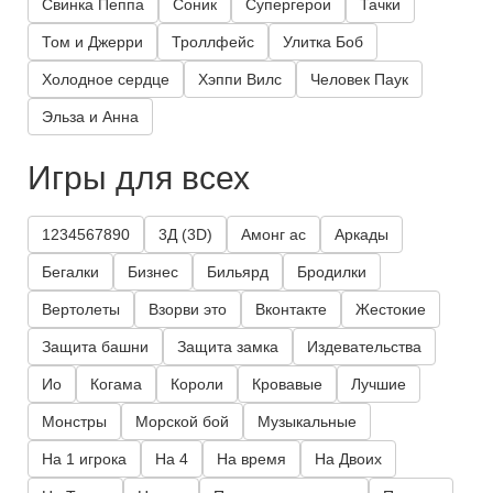
Свинка Пеппа
Соник
Супергерои
Тачки
Том и Джерри
Троллфейс
Улитка Боб
Холодное сердце
Хэппи Вилс
Человек Паук
Эльза и Анна
Игры для всех
1234567890
3Д (3D)
Амонг ас
Аркады
Бегалки
Бизнес
Бильярд
Бродилки
Вертолеты
Взорви это
Вконтакте
Жестокие
Защита башни
Защита замка
Издевательства
Ио
Когама
Короли
Кровавые
Лучшие
Монстры
Морской бой
Музыкальные
На 1 игрока
На 4
На время
На Двоих