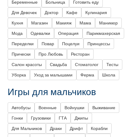
Беременные
Больница
Готовить еду
Для Девочек
Доктор
Кафе
Кулинария
Кухня
Магазин
Макияж
Мама
Маникюр
Мода
Одевалки
Операция
Парикмахерская
Переделки
Повар
Поцелуи
Принцессы
Прически
Про Любовь
Ресторан
Салон красоты
Свадьба
Стоматолог
Тесты
Уборка
Уход за малышами
Ферма
Школа
Игры для мальчиков
Автобусы
Военные
Войнушки
Выживание
Гонки
Грузовики
ГТА
Джипы
Для Мальчиков
Драки
Дрифт
Корабли