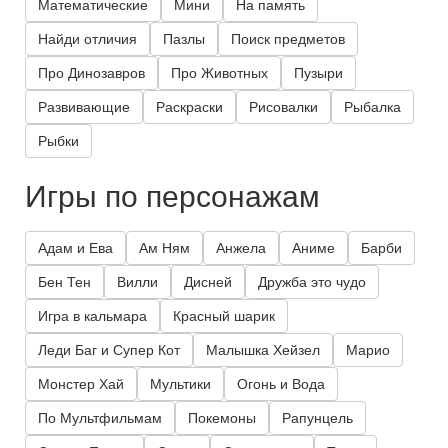
Математические
Мини
На память
Найди отличия
Пазлы
Поиск предметов
Про Динозавров
Про Животных
Пузыри
Развивающие
Раскраски
Рисовалки
Рыбалка
Рыбки
Игры по персонажам
Адам и Ева
Ам Ням
Анжела
Аниме
Барби
Бен Тен
Вилли
Дисней
Дружба это чудо
Игра в кальмара
Красный шарик
Леди Баг и Супер Кот
Малышка Хейзел
Марио
Монстер Хай
Мультики
Огонь и Вода
По Мультфильмам
Покемоны
Рапунцель