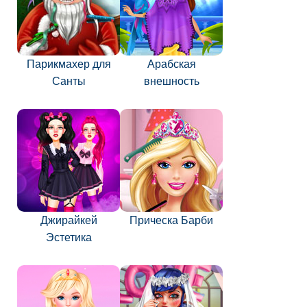
Парикмахер для
Арабская
Санты
внешность
Джирайкей
Прическа Барби
Эстетика