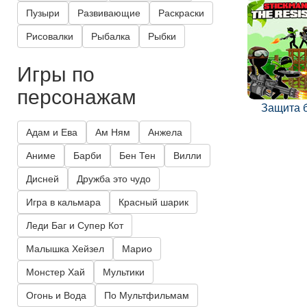
Пузыри
Развивающие
Раскраски
Рисовалки
Рыбалка
Рыбки
Игры по
персонажам
Защита 
Адам и Ева
Ам Ням
Анжела
Аниме
Барби
Бен Тен
Вилли
Дисней
Дружба это чудо
Игра в кальмара
Красный шарик
Леди Баг и Супер Кот
Малышка Хейзел
Марио
Монстер Хай
Мультики
Огонь и Вода
По Мультфильмам