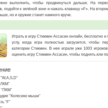
ужно выполнить, чтобы продвинуться дальше. На перв
в, подойти к зелёной зоне и нажать клавишу «F». На втором
ьше, но и оружие станет намного круче.
Играть в игру Стикмен Ассасин онлайн, бесплатно и
углу, когда игра полностью загрузится, чтобы 
категории Стикмен. В нее играли уже 1003 игроко
оценить игру Стикмен Ассасин, чтобы поднять или по
ение
 "W,A,S,D"
 "ЛКМ"
 "ПКМ"
удие "Колесико мыши"
ть "F"
G"