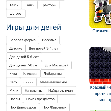
Такси
Танки
Тракторы
Шутеры
Игры для детей
Стикмен-
Веселая ферма
Веселые
Детские
Для детей 3-4 лет
Для детей 5-6 лет
Для детей 7-8 лет
Для Малышей
Кизи
Кликеры
Лабиринты
Лего
Линии
Математические
Красный ч
Мини
На память
Найди отличия
против 
Пазлы
Поиск предметов
монст
Про Динозавров
Про Животных