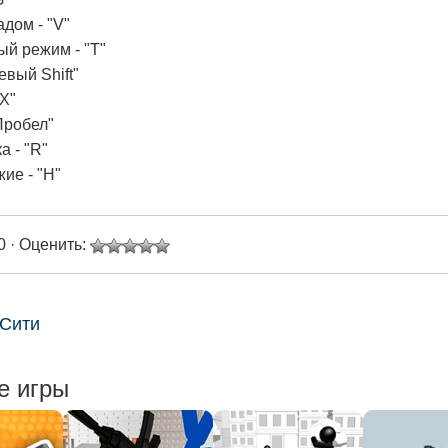
дом - "V"
й режим - "T"
евый Shift"
"X"
Пробел"
а - "R"
ие - "H"
0 · Оценить:
 Сити
е игры