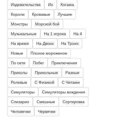
Издевательства
Ио
Когама
Короли
Кровавые
Лучшие
Монстры
Морской бой
Музыкальные
На 1 игрока
На 4
На время
На Двоих
На Троих
Новые
Плохое мороженое
По сети
Побег
Приключения
Приколы
Прикольные
Разные
Ролевые
С Физикой
С Читами
Симуляторы
Симуляторы вождения
Слизарио
Смешные
Сортировка
Человечки
Червячки