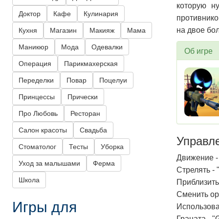
которую н
Доктор
Кафе
Кулинария
противнико
на двое бол
Кухня
Магазин
Макияж
Мама
Маникюр
Мода
Одевалки
Об игре
Операция
Парикмахерская
Переделки
Повар
Поцелуи
Принцессы
Прически
Про Любовь
Ресторан
Салон красоты
Свадьба
Управл
Стоматолог
Тесты
Уборка
Движение -
Уход за малышами
Ферма
Стрелять -
Школа
Приблизить
Сменить ор
Игры для
Использова
Граната - "