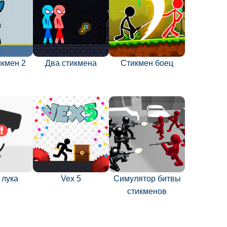
икмен 2
Два стикмена
Стикмен боец
 лука
Vex 5
Симулятор битвы
стикменов