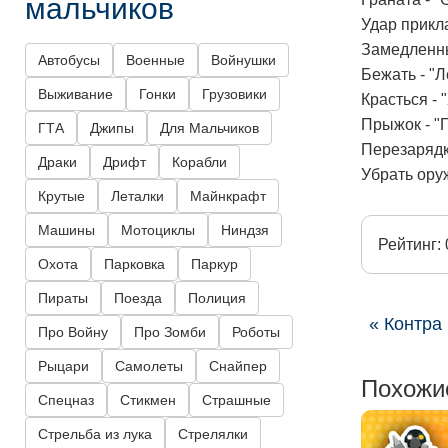
мальчиков
Удар прикла
Замедленны
Автобусы
Военные
Войнушки
Бежать - "Л
Выживание
Гонки
Грузовики
Красться - 
Прыжок - "
ГТА
Джипы
Для Мальчиков
Перезарядк
Драки
Дрифт
Корабли
Убрать оруж
Крутые
Леталки
Майнкрафт
Машины
Мотоциклы
Ниндзя
Рейтинг: 
Охота
Парковка
Паркур
Пираты
Поезда
Полиция
« Контра
Про Войну
Про Зомби
Роботы
Рыцари
Самолеты
Снайпер
Похожи
Спецназ
Стикмен
Страшные
Стрельба из лука
Стрелялки