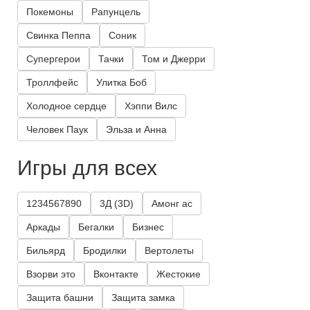
Покемоны
Рапунцель
Свинка Пеппа
Соник
Супергерои
Тачки
Том и Джерри
Троллфейс
Улитка Боб
Холодное сердце
Хэппи Вилс
Человек Паук
Эльза и Анна
Игры для всех
1234567890
3Д (3D)
Амонг ас
Аркады
Бегалки
Бизнес
Бильярд
Бродилки
Вертолеты
Взорви это
Вконтакте
Жестокие
Защита башни
Защита замка