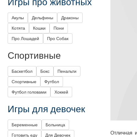
Игры про животных
Акулы
Дельфины
Драконы
Котята
Кошки
Пони
Про Лошадей
Про Собак
Спортивные
Баскетбол
Бокс
Пенальти
Спортивные
Футбол
Футбол головами
Хоккей
Игры для девочек
Беременные
Больница
Отличная 
Готовить еду
Для Девочек