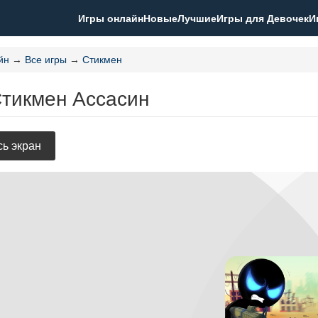
Игры онлайн
Новые
Лучшие
Игры для Девочек
И
йн
→
Все игры
→
Стикмен
Стикмен Ассасин
ь экран