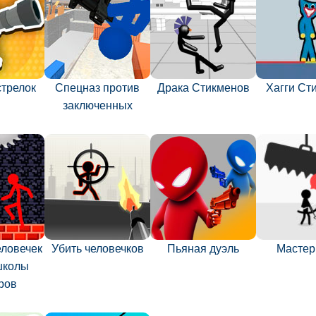
стрелок
Спецназ против
Драка Стикменов
Хагги Ст
заключенных
еловечек
Убить человечков
Пьяная дуэль
Мастер
школы
ров