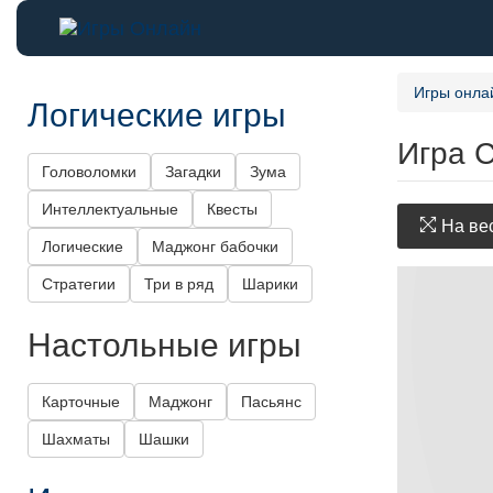
Игры онла
Логические игры
Игра 
Головоломки
Загадки
Зума
Интеллектуальные
Квесты
На вес
Логические
Маджонг бабочки
Стратегии
Три в ряд
Шарики
Настольные игры
Карточные
Маджонг
Пасьянс
Шахматы
Шашки