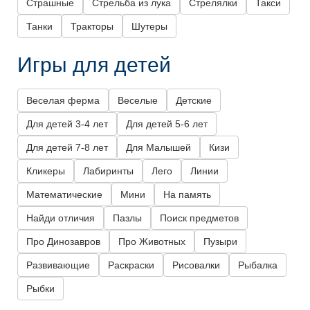
Страшные
Стрельба из лука
Стрелялки
Такси
Танки
Тракторы
Шутеры
Игры для детей
Веселая ферма
Веселые
Детские
Для детей 3-4 лет
Для детей 5-6 лет
Для детей 7-8 лет
Для Малышей
Кизи
Кликеры
Лабиринты
Лего
Линии
Математические
Мини
На память
Найди отличия
Пазлы
Поиск предметов
Про Динозавров
Про Животных
Пузыри
Развивающие
Раскраски
Рисовалки
Рыбалка
Рыбки