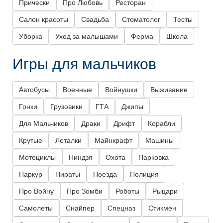
Прически
Про Любовь
Ресторан
Салон красоты
Свадьба
Стоматолог
Тесты
Уборка
Уход за малышами
Ферма
Школа
Игры для мальчиков
Автобусы
Военные
Войнушки
Выживание
Гонки
Грузовики
ГТА
Джипы
Для Мальчиков
Драки
Дрифт
Корабли
Крутые
Леталки
Майнкрафт
Машины
Мотоциклы
Ниндзя
Охота
Парковка
Паркур
Пираты
Поезда
Полиция
Про Войну
Про Зомби
Роботы
Рыцари
Самолеты
Снайпер
Спецназ
Стикмен