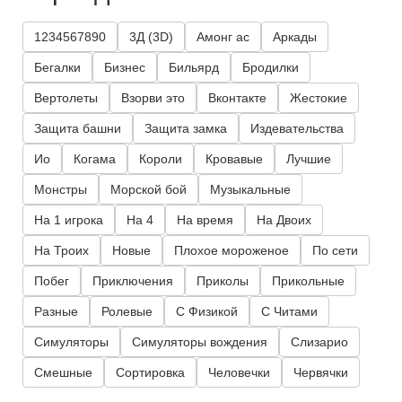
1234567890
3Д (3D)
Амонг ас
Аркады
Бегалки
Бизнес
Бильярд
Бродилки
Вертолеты
Взорви это
Вконтакте
Жестокие
Защита башни
Защита замка
Издевательства
Ио
Когама
Короли
Кровавые
Лучшие
Монстры
Морской бой
Музыкальные
На 1 игрока
На 4
На время
На Двоих
На Троих
Новые
Плохое мороженое
По сети
Побег
Приключения
Приколы
Прикольные
Разные
Ролевые
С Физикой
С Читами
Симуляторы
Симуляторы вождения
Слизарио
Смешные
Сортировка
Человечки
Червячки