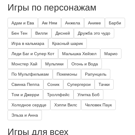
Игры по персонажам
Адам и Ева
Ам Ням
Анжела
Аниме
Барби
Бен Тен
Вилли
Дисней
Дружба это чудо
Игра в кальмара
Красный шарик
Леди Баг и Супер Кот
Малышка Хейзел
Марио
Монстер Хай
Мультики
Огонь и Вода
По Мультфильмам
Покемоны
Рапунцель
Свинка Пеппа
Соник
Супергерои
Тачки
Том и Джерри
Троллфейс
Улитка Боб
Холодное сердце
Хэппи Вилс
Человек Паук
Эльза и Анна
Игры для всех