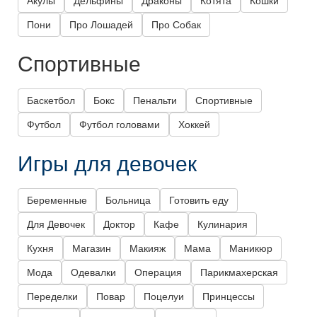
Акулы
Дельфины
Драконы
Котята
Кошки
Пони
Про Лошадей
Про Собак
Спортивные
Баскетбол
Бокс
Пенальти
Спортивные
Футбол
Футбол головами
Хоккей
Игры для девочек
Беременные
Больница
Готовить еду
Для Девочек
Доктор
Кафе
Кулинария
Кухня
Магазин
Макияж
Мама
Маникюр
Мода
Одевалки
Операция
Парикмахерская
Переделки
Повар
Поцелуи
Принцессы