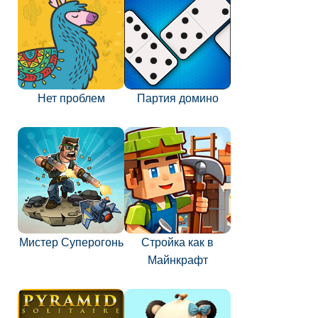
Нет проблем
Партия домино
Мистер Суперогонь
Стройка как в
Майнкрафт