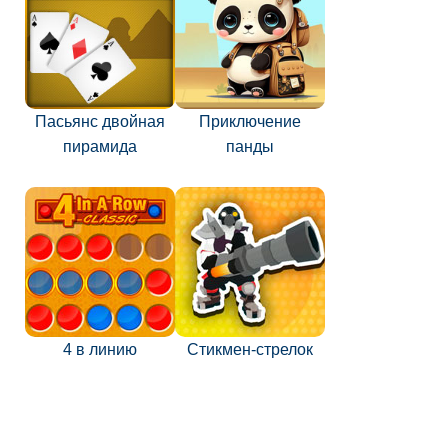
Пасьянс двойная
Приключение
пирамида
панды
4 в линию
Стикмен-стрелок