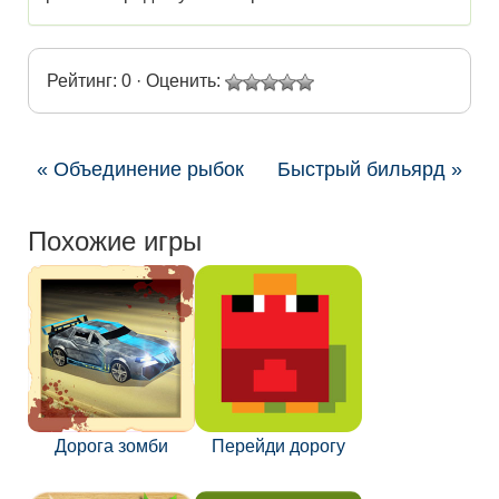
Рейтинг: 0 · Оценить:
« Объединение рыбок
Быстрый бильярд »
Похожие игры
Дорога зомби
Перейди дорогу