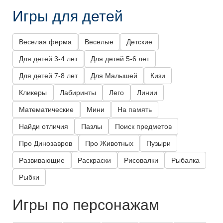
Игры для детей
Веселая ферма
Веселые
Детские
Для детей 3-4 лет
Для детей 5-6 лет
Для детей 7-8 лет
Для Малышей
Кизи
Кликеры
Лабиринты
Лего
Линии
Математические
Мини
На память
Найди отличия
Пазлы
Поиск предметов
Про Динозавров
Про Животных
Пузыри
Развивающие
Раскраски
Рисовалки
Рыбалка
Рыбки
Игры по персонажам