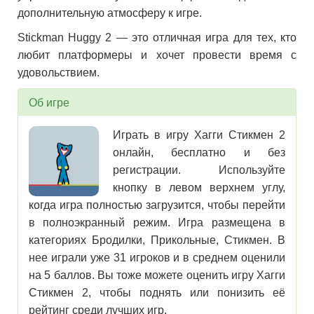
дополнительную атмосферу к игре.
Stickman Huggy 2 — это отличная игра для тех, кто
любит платформеры и хочет провести время с
удовольствием.
Об игре
Играть в игру Хагги Стикмен 2
онлайн, бесплатно и без
регистрации. Используйте
кнопку в левом верхнем углу,
когда игра полностью загрузится, чтобы перейти
в полноэкранный режим. Игра размещена в
категориях Бродилки, Прикольные, Стикмен. В
нее играли уже 31 игроков и в среднем оценили
на 5 баллов. Вы тоже можете оценить игру Хагги
Стикмен 2, чтобы поднять или понизить её
рейтинг среди лучших игр.