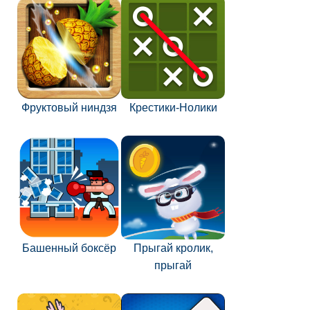
Фруктовый ниндзя
Крестики-Нолики
Башенный боксёр
Прыгай кролик,
прыгай