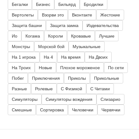
Бегалки
Бизнес
Бильярд
Бродилки
Вертолеты
Взорви это
Вконтакте
Жестокие
Защита башни
Защита замка
Издевательства
Ио
Когама
Короли
Кровавые
Лучшие
Монстры
Морской бой
Музыкальные
На 1 игрока
На 4
На время
На Двоих
На Троих
Новые
Плохое мороженое
По сети
Побег
Приключения
Приколы
Прикольные
Разные
Ролевые
С Физикой
С Читами
Симуляторы
Симуляторы вождения
Слизарио
Смешные
Сортировка
Человечки
Червячки