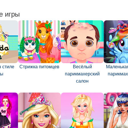
е игры
в стиле
Стрижка питомцев
Весёлый
Маленькая
ды
парикмахерский
парикмах
салон