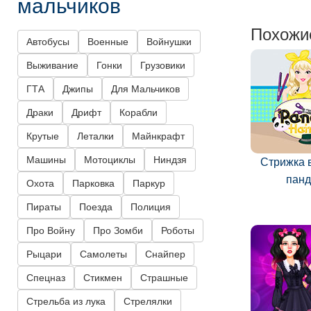
мальчиков
Похожи
Автобусы
Военные
Войнушки
Выживание
Гонки
Грузовики
ГТА
Джипы
Для Мальчиков
Драки
Дрифт
Корабли
Крутые
Леталки
Майнкрафт
Машины
Мотоциклы
Ниндзя
Стрижка 
пан
Охота
Парковка
Паркур
Пираты
Поезда
Полиция
Про Войну
Про Зомби
Роботы
Рыцари
Самолеты
Снайпер
Спецназ
Стикмен
Страшные
Стрельба из лука
Стрелялки