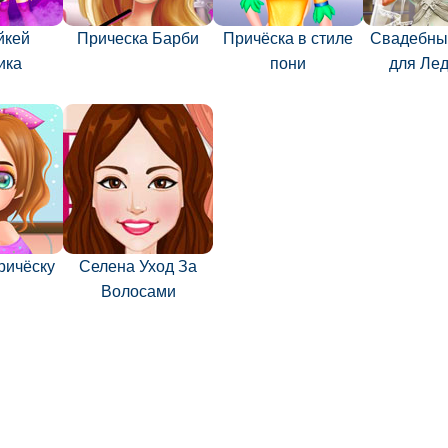
йкей
Прическа Барби
Причёска в стиле
Свадебны
ика
пони
для Лед
ричёску
Селена Уход За
Волосами