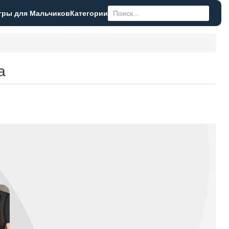
гры для Мальчиков
Категории
а