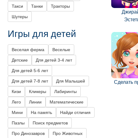
Такси
Танки
Тракторы
Джира
Шутеры
Эстет
Игры для детей
Веселая ферма
Веселые
Детские
Для детей 3-4 лет
Для детей 5-6 лет
Для детей 7-8 лет
Для Малышей
Сделать п
Кизи
Кликеры
Лабиринты
Лего
Линии
Математические
Мини
На память
Найди отличия
Пазлы
Поиск предметов
Про Динозавров
Про Животных