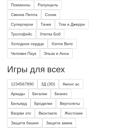
Покемоны
Рапунцель
Свинка Пеппа
Соник
Супергерои
Тачки
Том и Джерри
Троллфейс
Улитка Боб
Холодное сердце
Хэппи Вилс
Человек Паук
Эльза и Анна
Игры для всех
1234567890
3Д (3D)
Амонг ас
Аркады
Бегалки
Бизнес
Бильярд
Бродилки
Вертолеты
Взорви это
Вконтакте
Жестокие
Защита башни
Защита замка