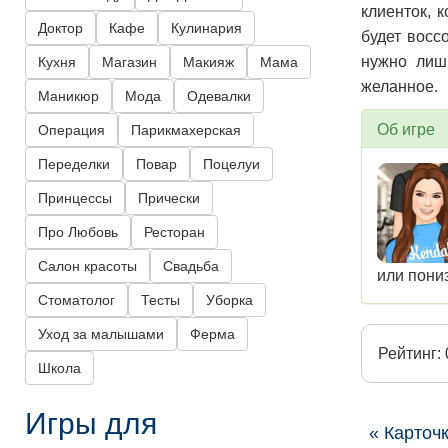
клиенток, 
Доктор
Кафе
Кулинария
будет восс
нужно лиш
Кухня
Магазин
Макияж
Мама
желанное.
Маникюр
Мода
Одевалки
Об игре
Операция
Парикмахерская
Переделки
Повар
Поцелуи
Принцессы
Прически
Про Любовь
Ресторан
Салон красоты
Свадьба
или пониз
Стоматолог
Тесты
Уборка
Уход за малышами
Ферма
Рейтинг: 
Школа
Игры для
« Карточ