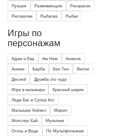
Пузыри
Развивающие
Раскраски
Рисовалки
Рыбалка
Рыбки
Игры по
персонажам
Адам и Ева
Ам Ням
Анжела
Аниме
Барби
Бен Тен
Вилли
Дисней
Дружба это чудо
Игра в кальмара
Красный шарик
Леди Баг и Супер Кот
Малышка Хейзел
Марио
Монстер Хай
Мультики
Огонь и Вода
По Мультфильмам