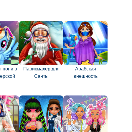
 пони в
Парикмахер для
Арабская
ерской
Санты
внешность