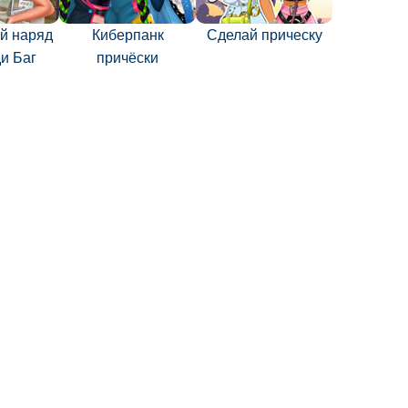
й наряд
Киберпанк
Сделай прическу
и Баг
причёски