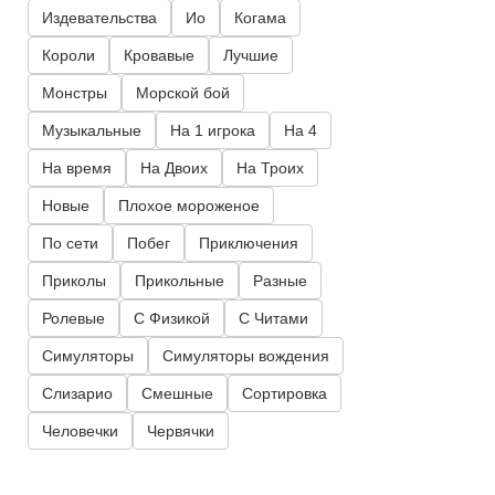
Издевательства
Ио
Когама
Короли
Кровавые
Лучшие
Монстры
Морской бой
Музыкальные
На 1 игрока
На 4
На время
На Двоих
На Троих
Новые
Плохое мороженое
По сети
Побег
Приключения
Приколы
Прикольные
Разные
Ролевые
С Физикой
С Читами
Симуляторы
Симуляторы вождения
Слизарио
Смешные
Сортировка
Человечки
Червячки