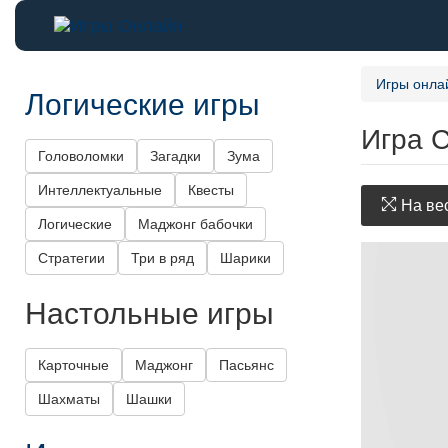
Игры онла
Логические игры
Игра 
Головоломки
Загадки
Зума
Интеллектуальные
Квесты
На вес
Логические
Маджонг бабочки
Стратегии
Три в ряд
Шарики
Настольные игры
Карточные
Маджонг
Пасьянс
Шахматы
Шашки