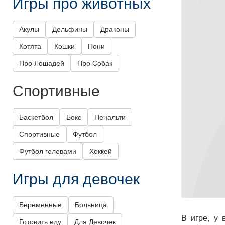
Игры про животных
Акулы
Дельфины
Драконы
Котята
Кошки
Пони
Про Лошадей
Про Собак
Спортивные
Баскетбол
Бокс
Пенальти
Спортивные
Футбол
Футбол головами
Хоккей
Игры для девочек
Беременные
Больница
В игре, у 
Готовить еду
Для Девочек