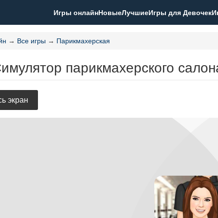
Игры онлайн
Новые
Лучшие
Игры для Девочек
И
йн
→
Все игры
→
Парикмахерская
Симулятор парикмахерского салон
ь экран