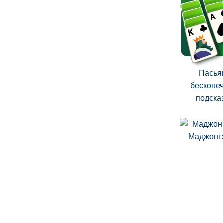
Пасья
бесконе
подска
Маджонг: