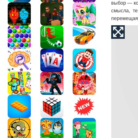
выбор — кос
смысла, т
перемещая 