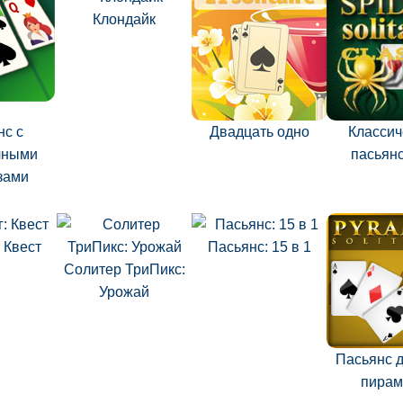
Клондайк
нс с
Двадцать одно
Классич
чными
пасьянс
зами
 Квест
Пасьянс: 15 в 1
Солитер ТриПикс:
Урожай
Пасьянс 
пирам