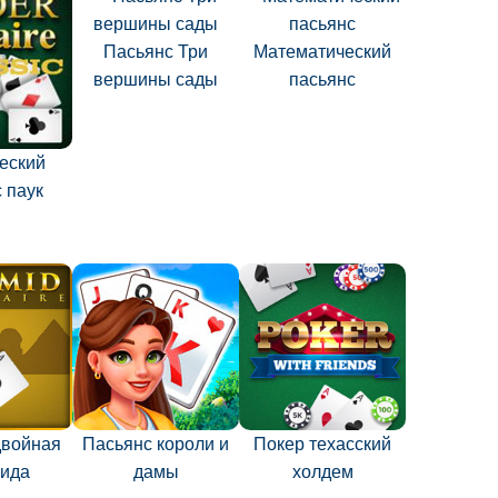
Пасьянс Три
Математический
вершины сады
пасьянс
еский
 паук
двойная
Пасьянс короли и
Покер техасский
ида
дамы
холдем