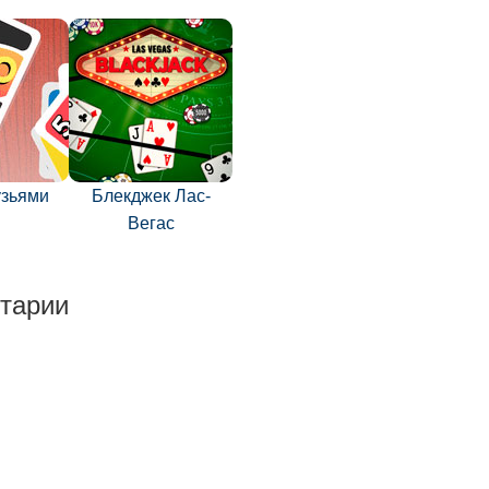
узьями
Блекджек Лас-
Вегас
тарии