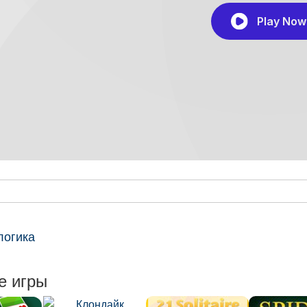
логика
е игры