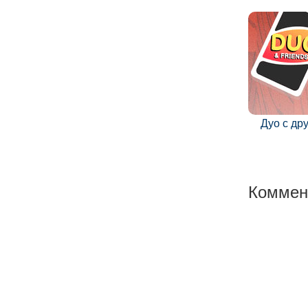
Дуо с др
Коммен