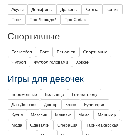
Акулы
Дельфины
Драконы
Котята
Кошки
Пони
Про Лошадей
Про Собак
Спортивные
Баскетбол
Бокс
Пенальти
Спортивные
Футбол
Футбол головами
Хоккей
Игры для девочек
Беременные
Больница
Готовить еду
Для Девочек
Доктор
Кафе
Кулинария
Кухня
Магазин
Макияж
Мама
Маникюр
Мода
Одевалки
Операция
Парикмахерская