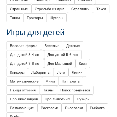
Самолеты
Снайпер
Спецназ
Стикмен
Страшные
Стрельба из лука
Стрелялки
Такси
Танки
Тракторы
Шутеры
Игры для детей
Веселая ферма
Веселые
Детские
Для детей 3-4 лет
Для детей 5-6 лет
Для детей 7-8 лет
Для Малышей
Кизи
Кликеры
Лабиринты
Лего
Линии
Математические
Мини
На память
Найди отличия
Пазлы
Поиск предметов
Про Динозавров
Про Животных
Пузыри
Развивающие
Раскраски
Рисовалки
Рыбалка
Рыбки