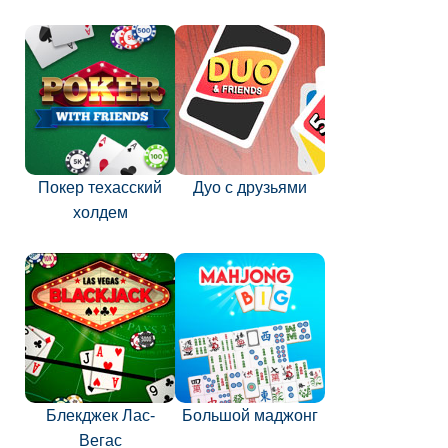
Покер техасский
Дуо с друзьями
холдем
Блекджек Лас-
Большой маджонг
Вегас