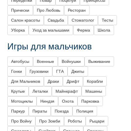
Переделки
Повар
Поцелуи
Принцессы
Прически
Про Любовь
Ресторан
Салон красоты
Свадьба
Стоматолог
Тесты
Уборка
Уход за малышами
Ферма
Школа
Игры для мальчиков
Автобусы
Военные
Войнушки
Выживание
Гонки
Грузовики
ГТА
Джипы
Для Мальчиков
Драки
Дрифт
Корабли
Крутые
Леталки
Майнкрафт
Машины
Мотоциклы
Ниндзя
Охота
Парковка
Паркур
Пираты
Поезда
Полиция
Про Войну
Про Зомби
Роботы
Рыцари