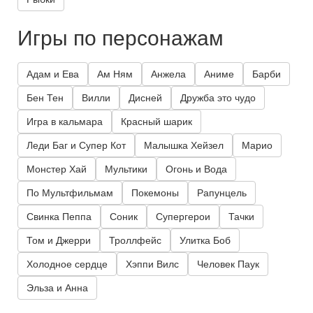
Игры по персонажам
Адам и Ева
Ам Ням
Анжела
Аниме
Барби
Бен Тен
Вилли
Дисней
Дружба это чудо
Игра в кальмара
Красный шарик
Леди Баг и Супер Кот
Малышка Хейзел
Марио
Монстер Хай
Мультики
Огонь и Вода
По Мультфильмам
Покемоны
Рапунцель
Свинка Пеппа
Соник
Супергерои
Тачки
Том и Джерри
Троллфейс
Улитка Боб
Холодное сердце
Хэппи Вилс
Человек Паук
Эльза и Анна