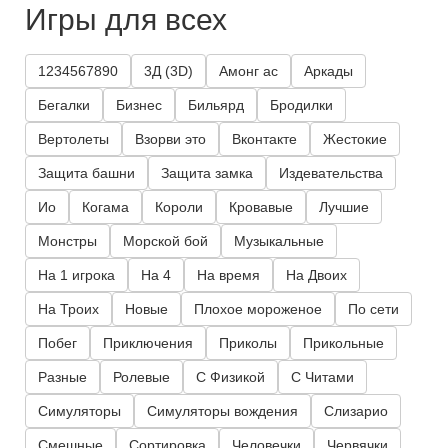
Игры для всех
1234567890
3Д (3D)
Амонг ас
Аркады
Бегалки
Бизнес
Бильярд
Бродилки
Вертолеты
Взорви это
Вконтакте
Жестокие
Защита башни
Защита замка
Издевательства
Ио
Когама
Короли
Кровавые
Лучшие
Монстры
Морской бой
Музыкальные
На 1 игрока
На 4
На время
На Двоих
На Троих
Новые
Плохое мороженое
По сети
Побег
Приключения
Приколы
Прикольные
Разные
Ролевые
С Физикой
С Читами
Симуляторы
Симуляторы вождения
Слизарио
Смешные
Сортировка
Человечки
Червячки