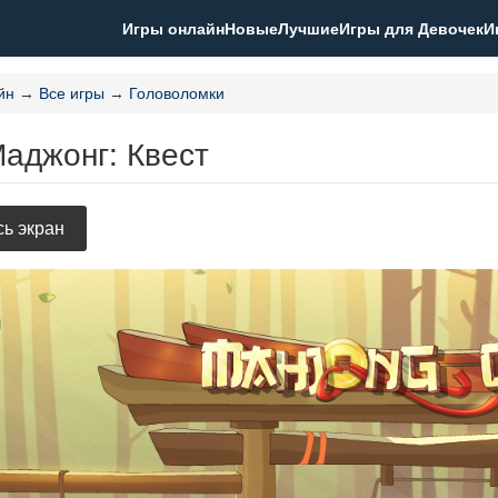
Игры онлайн
Новые
Лучшие
Игры для Девочек
И
йн
→
Все игры
→
Головоломки
аджонг: Квест
ь экран