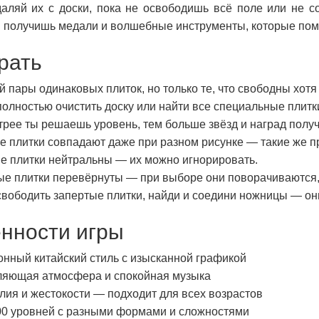
даляй их с доски, пока не освободишь всё поле или не 
ы получишь медали и волшебные инструменты, которые пом
грать
 пары одинаковых плиток, но только те, что свободны хотя
олностью очистить доску или найти все специальные плитк
рее ты решаешь уровень, тем больше звёзд и наград полу
 плитки совпадают даже при разном рисунке — такие же п
е плитки нейтральны — их можно игнорировать.
ые плитки перевёрнуты — при выборе они поворачиваются,
вободить запертые плитки, найди и соедини ножницы — они
нности игры
нный китайский стиль с изысканной графикой
ляющая атмосфера и спокойная музыка
лия и жестокости — подходит для всех возрастов
00 уровней с разными формами и сложностями