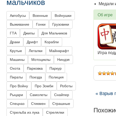
мальчиков
Медали и
Об игре
Автобусы
Военные
Войнушки
Выживание
Гонки
Грузовики
ГТА
Джипы
Для Мальчиков
Драки
Дрифт
Корабли
Крутые
Леталки
Майнкрафт
Игра под
Машины
Мотоциклы
Ниндзя
Охота
Парковка
Паркур
Пираты
Поезда
Полиция
Про Войну
Про Зомби
Роботы
« Взрыв 
Рыцари
Самолеты
Снайпер
Спецназ
Стикмен
Страшные
Похожи
Стрельба из лука
Стрелялки