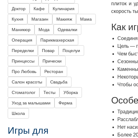
плиток и у
Доктор
Кафе
Кулинария
скорость т
Кухня
Магазин
Макияж
Мама
Как и
Маникюр
Мода
Одевалки
Соединяй
Операция
Парикмахерская
Цель — п
Переделки
Повар
Поцелуи
Чем быст
Принцессы
Прически
Сезонные
Каменны
Про Любовь
Ресторан
Некотор
Салон красоты
Свадьба
Чтобы ос
Стоматолог
Тесты
Уборка
Особе
Уход за малышами
Ферма
Традицио
Школа
Расслаб
Игры для
Нет наси
Более 2