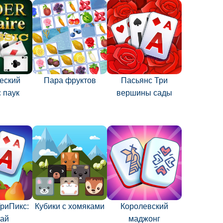
еский
Пара фруктов
Пасьянс Три
 паук
вершины сады
риПикс:
Кубики с хомяками
Королевский
ай
маджонг