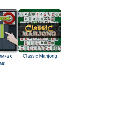
омка с
Classic Mahjong
ами