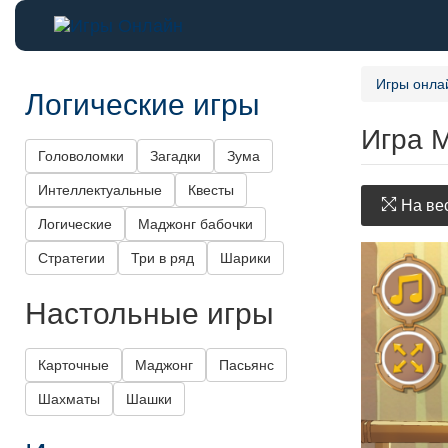
Игры онла
Логические игры
Игра М
Головоломки
Загадки
Зума
Интеллектуальные
Квесты
На вес
Логические
Маджонг бабочки
Стратегии
Три в ряд
Шарики
Настольные игры
Карточные
Маджонг
Пасьянс
Шахматы
Шашки