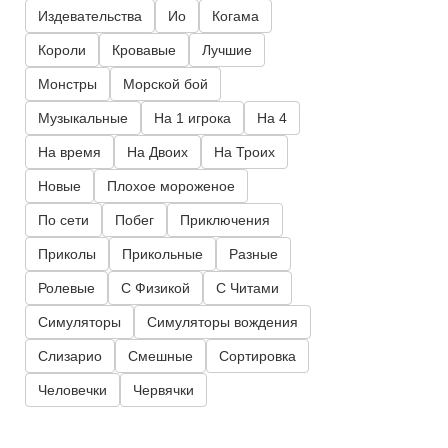
Издевательства
Ио
Когама
Короли
Кровавые
Лучшие
Монстры
Морской бой
Музыкальные
На 1 игрока
На 4
На время
На Двоих
На Троих
Новые
Плохое мороженое
По сети
Побег
Приключения
Приколы
Прикольные
Разные
Ролевые
С Физикой
С Читами
Симуляторы
Симуляторы вождения
Слизарио
Смешные
Сортировка
Человечки
Червячки