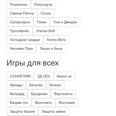
Покемоны
Рапунцель
Свинка Пеппа
Соник
Супергерои
Тачки
Том и Джерри
Троллфейс
Улитка Боб
Холодное сердце
Хэппи Вилс
Человек Паук
Эльза и Анна
Игры для всех
1234567890
3Д (3D)
Амонг ас
Аркады
Бегалки
Бизнес
Бильярд
Бродилки
Вертолеты
Взорви это
Вконтакте
Жестокие
Защита башни
Защита замка