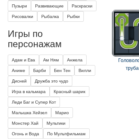
Пузыри
Развивающие
Раскраски
Рисовалки
Рыбалка
Рыбки
Игры по
персонажам
Адам и Ева
Ам Ням
Анжела
Головол
труб
Аниме
Барби
Бен Тен
Вилли
Дисней
Дружба это чудо
Игра в кальмара
Красный шарик
Леди Баг и Супер Кот
Малышка Хейзел
Марио
Монстер Хай
Мультики
Огонь и Вода
По Мультфильмам