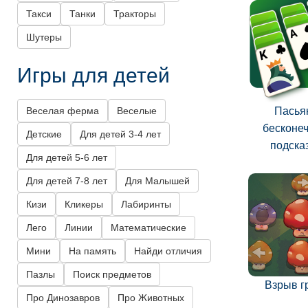
Такси
Танки
Тракторы
Шутеры
Игры для детей
Веселая ферма
Веселые
Пасья
бесконе
Детские
Для детей 3-4 лет
подска
Для детей 5-6 лет
Для детей 7-8 лет
Для Малышей
Кизи
Кликеры
Лабиринты
Лего
Линии
Математические
Мини
На память
Найди отличия
Пазлы
Поиск предметов
Взрыв г
Про Динозавров
Про Животных