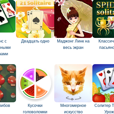
нс с
Двадцать одно
Маджонг Линк на
Классич
чными
весь экран
пасьянс
зами
рибов
Кусочки
Многомерное
Солитер Т
головоломки
искусство
Урож