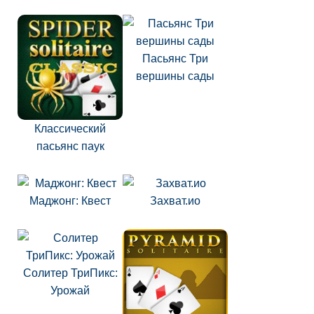
Пасьянс Три
вершины сады
Классический
пасьянс паук
Маджонг: Квест
Захват.ио
Солитер ТриПикс:
Урожай