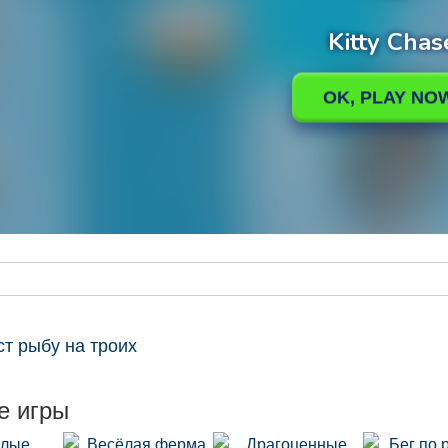
ст рыбу на троих
е игры