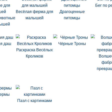
Бег по р
Весёлая ферма для
Драгоценные
ивотные
малышей
питомцы
лышей
ия даш
Чёрные Троны
Раскраска Весёлых
Кроликов
Волше
фабр
превра
фермы
Пазл с картинками