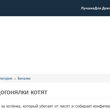
Лучшие
Для Дев
тегории
→
Бегалки
огонялки котят
 за котёнка, который убегает от лисят и собирает конфетки