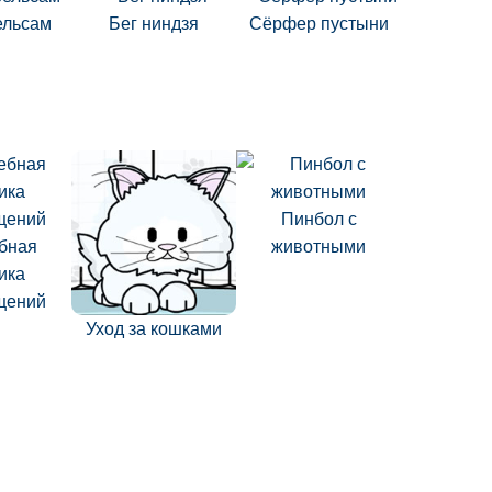
ельсам
Бег ниндзя
Сёрфер пустыни
Пинбол с
бная
животными
ика
щений
Уход за кошками